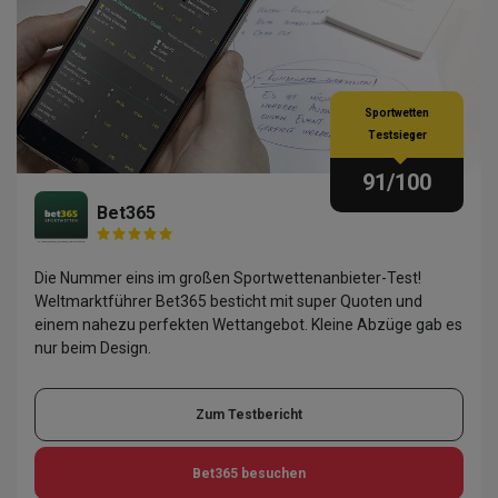
Sportwetten
Testsieger
91
/100
Bet365
Die Nummer eins im großen Sportwettenanbieter-Test!
Weltmarktführer Bet365 besticht mit super Quoten und
einem nahezu perfekten Wettangebot. Kleine Abzüge gab es
nur beim Design.
Zum Testbericht
Bet365
besuchen