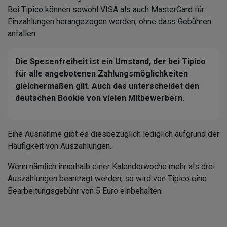
Bei Tipico können sowohl VISA als auch MasterCard für
Einzahlungen herangezogen werden, ohne dass Gebühren
anfallen.
Die Spesenfreiheit ist ein Umstand, der bei Tipico
für alle angebotenen Zahlungsmöglichkeiten
gleichermaßen gilt. Auch das unterscheidet den
deutschen Bookie von vielen Mitbewerbern.
Eine Ausnahme gibt es diesbezüglich lediglich aufgrund der
Häufigkeit von Auszahlungen.
Wenn nämlich innerhalb einer Kalenderwoche mehr als drei
Auszahlungen beantragt werden, so wird von Tipico eine
Bearbeitungsgebühr von 5 Euro einbehalten.