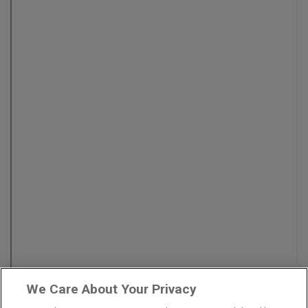
We Care About Your Privacy