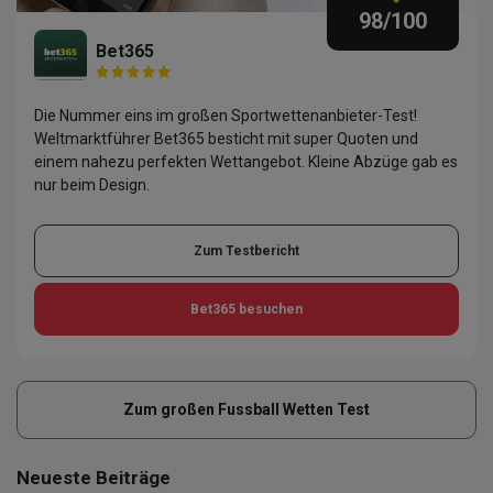
98
/100
Bet365
Die Nummer eins im großen Sportwettenanbieter-Test!
Weltmarktführer Bet365 besticht mit super Quoten und
einem nahezu perfekten Wettangebot. Kleine Abzüge gab es
nur beim Design.
Zum Testbericht
Bet365
besuchen
Zum großen Fussball Wetten Test
Neueste Beiträge