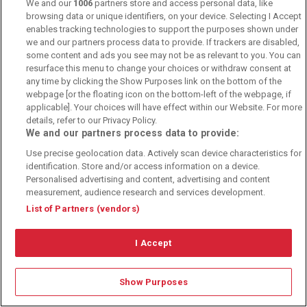
We and our
1006
partners store and access personal data, like
browsing data or unique identifiers, on your device. Selecting I Accept
enables tracking technologies to support the purposes shown under
we and our partners process data to provide. If trackers are disabled,
some content and ads you see may not be as relevant to you. You can
resurface this menu to change your choices or withdraw consent at
any time by clicking the Show Purposes link on the bottom of the
webpage [or the floating icon on the bottom-left of the webpage, if
applicable]. Your choices will have effect within our Website. For more
Sportwetten Hotline
details, refer to our Privacy Policy.
We and our partners process data to provide:
Use precise geolocation data. Actively scan device characteristics for
Sportwetten Hotline
identification. Store and/or access information on a device.
(Kostenlos)
Personalised advertising and content, advertising and content
measurement, audience research and services development.
0800-9940060
List of Partners (vendors)
I Accept
E-Mail
Show Purposes
support@sportwettentest.net