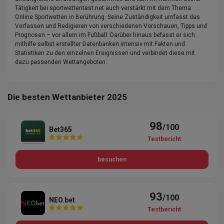
Tätigkeit bei sportwettentest.net auch verstärkt mit dem Thema
Online Sportwetten in Berührung. Seine Zuständigkeit umfasst das
Verfassen und Redigieren von verschiedenen Vorschauen, Tipps und
Prognosen – vor allem im Fußball. Darüber hinaus befasst er sich
mithilfe selbst erstellter Datenbanken intensiv mit Fakten und
Statistiken zu den einzelnen Ereignissen und verbindet diese mit
dazu passenden Wettangeboten.
Die besten Wettanbieter 2025
98
/100
Bet365
Testbericht
besuchen
93
/100
NEO.bet
Testbericht