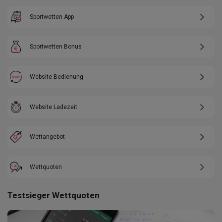
Sportwetten App
Sportwetten Bonus
Website Bedienung
Website Ladezeit
Wettangebot
Wettquoten
Testsieger Wettquoten