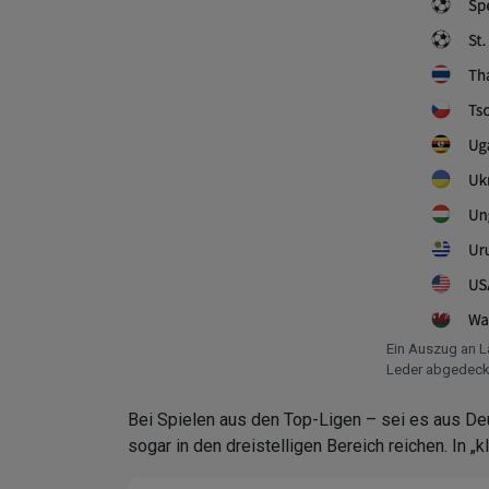
Ein Auszug an L
Leder abgedeckt
Bei Spielen aus den Top-Ligen – sei es aus Deu
sogar in den dreistelligen Bereich reichen. In 