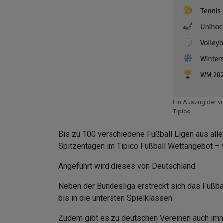
Ein Auszug der v
Tipico.
Bis zu 100 verschiedene Fußball Ligen aus alle
Spitzentagen im Tipico Fußball Wettangebot – v
Angeführt wird dieses von Deutschland.
Neben der Bundesliga erstreckt sich das Fußb
bis in die untersten Spielklassen.
Zudem gibt es zu deutschen Vereinen auch im