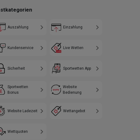
stkategorien
Auszahlung
Einzahlung
Kundenservice
Live Wetten
Sicherheit
Sportwetten App
Sportwetten
Website
Bonus
Bedienung
Website Ladezeit
Wettangebot
Wettquoten