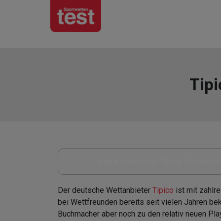
Tipi
zum ausführlichen Tipico Testbericht
Der deutsche Wettanbieter
Tipico
ist mit zahlr
bei Wettfreunden bereits seit vielen Jahren be
Buchmacher aber noch zu den relativ neuen Pla