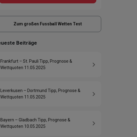
Zum großen Fussball Wetten Test
ueste Beiträge
Frankfurt – St. Pauli Tipp, Prognose &
Wettquoten 11.05.2025
Leverkusen – Dortmund Tipp, Prognose &
Wettquoten 11.05.2025
Bayern – Gladbach Tipp, Prognose &
Wettquoten 10.05.2025