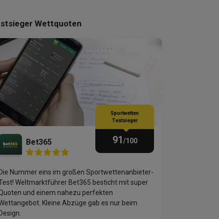
stsieger Wettquoten
Sportwetten
Testsieger
91
/100
Bet365
Die Nummer eins im großen Sportwettenanbieter-
Test! Weltmarktführer Bet365 besticht mit super
Quoten und einem nahezu perfekten
Wettangebot. Kleine Abzüge gab es nur beim
Design.