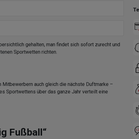
Te
ersichtlich gehalten, man findet sich sofort zurecht und
tenen Sportwetten richten.
en Mitbewerbern auch gleich die nächste Duftmarke –
s Sportwettens über das ganze Jahr verteilt eine
ig Fußball“