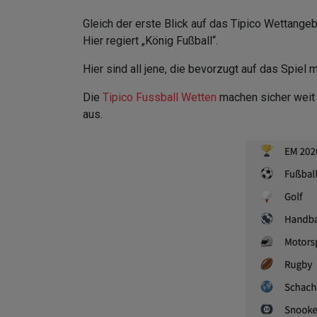
Gleich der erste Blick auf das Tipico Wettang
Hier regiert „König Fußball“.
Hier sind all jene, die bevorzugt auf das Spiel
Die
Tipico Fussball Wetten
machen sicher weit
aus.