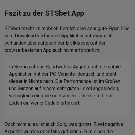
Fazit zu der STSbet App
STSbet macht im mobilen Bereich eine sehr gute Figur. Eine
zum Download verfügbare Applikation ist zwar nicht
vorhanden aber aufgrund der Erstklassigkeit der
browserbasierten App auch nicht erforderlich.
In Bezug auf das Sportwetten Angebot ist die mobile
Applikation mit der PC-Variante identisch und steht
dieser in Nichts nach. Die Performance ist im Großen
und Ganzen auf einem sehr guten Level angesiedelt,
wenngleich die eine oder andere Unterseite beim
Laden ein wenig Geduld erfordert.
Doch nicht alles ist auch Gold, was glänzt. Zwei negative
Aspekte wurden ebenfalls gefunden. Zum einen die