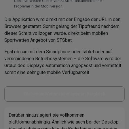
Das Live-Wetten Center von STSbet funktioniert ohne
Probleme in der Mobilversion.
Die Applikation wird direkt mit der Eingabe der URL in den
Browser gestartet. Somit gelang der Tippfreund nachdem
dieser Schritt vollzogen wurde, direkt beim mobilen
Sportwetten Angebot von STSbet.
Egal ob nun mit dem Smartphone oder Tablet oder auf
verschiedenen Betriebssystemen – die Software wird der
Größe des Displays automatisch angepasst und vermittelt
somit eine sehr gute mobile Verfügbarkeit.
Die besten Wettanbieter Apps im Vergleich
Darüber hinaus agiert sie vollkommen
plattformunabhängig. Ähnlich wie auch bei der Desktop-
Variante stehen ganz klar die Bedürfnisse eines jeden