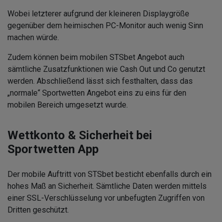
Wobei letzterer aufgrund der kleineren Displaygröße
gegenüber dem heimischen PC-Monitor auch wenig Sinn
machen würde.
Zudem können beim mobilen STSbet Angebot auch
sämtliche Zusatzfunktionen wie Cash Out und Co genutzt
werden. Abschließend lässt sich festhalten, dass das
„normale“ Sportwetten Angebot eins zu eins für den
mobilen Bereich umgesetzt wurde.
Wettkonto & Sicherheit bei
Sportwetten App
Der mobile Auftritt von STSbet besticht ebenfalls durch ein
hohes Maß an Sicherheit. Sämtliche Daten werden mittels
einer SSL-Verschlüsselung vor unbefugten Zugriffen von
Dritten geschützt.