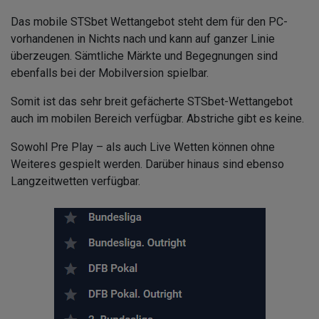
Das mobile STSbet Wettangebot steht dem für den PC-
vorhandenen in Nichts nach und kann auf ganzer Linie
überzeugen. Sämtliche Märkte und Begegnungen sind
ebenfalls bei der Mobilversion spielbar.
Somit ist das sehr breit gefächerte STSbet-Wettangebot
auch im mobilen Bereich verfügbar. Abstriche gibt es keine.
Sowohl Pre Play – als auch Live Wetten können ohne
Weiteres gespielt werden. Darüber hinaus sind ebenso
Langzeitwetten verfügbar.