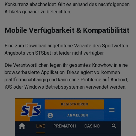
Konkurrenz abschneidet. Gilt es anhand des nachfolgenden
Artikels genauer zu beleuchten.
Mobile Verfügbarkeit & Kompatibilität
Eine zum Download angebotene Variante des Sportwetten
Angebots von STSbet ist leider nicht verfügbar.
Die Verantwortlichen legen ihr gesamtes Knowhow in eine
browserbasierte Applikation. Diese agiert vollkommen
plattformunabhängig und kann ohne Probleme auf Android,
iOS oder Windows Betriebssystemen verwendet werden.