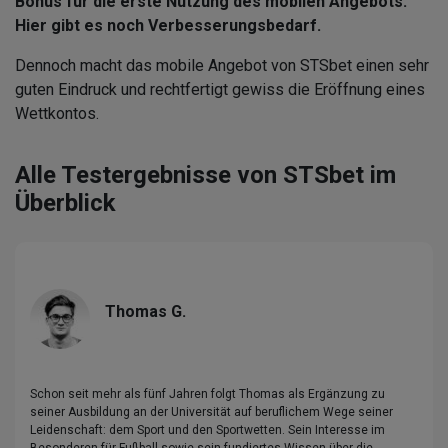
Bonus für die erste Nutzung des mobilen Angebots.
Hier gibt es noch Verbesserungsbedarf.
Dennoch macht das mobile Angebot von STSbet einen sehr
guten Eindruck und rechtfertigt gewiss die Eröffnung eines
Wettkontos.
Alle Testergebnisse von STSbet im
Überblick
Thomas G.
Schon seit mehr als fünf Jahren folgt Thomas als Ergänzung zu
seiner Ausbildung an der Universität auf beruflichem Wege seiner
Leidenschaft: dem Sport und den Sportwetten. Sein Interesse im