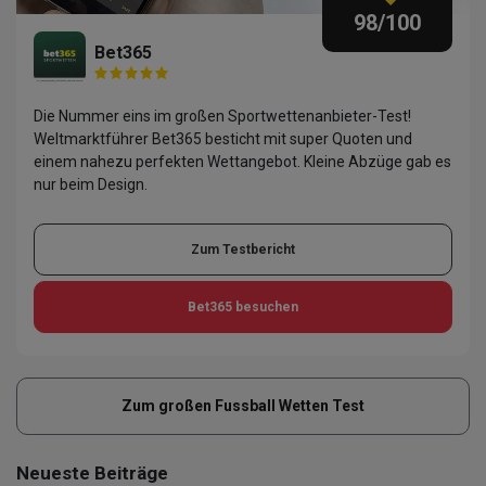
98
/100
Bet365
Die Nummer eins im großen Sportwettenanbieter-Test!
Weltmarktführer Bet365 besticht mit super Quoten und
einem nahezu perfekten Wettangebot. Kleine Abzüge gab es
nur beim Design.
Zum Testbericht
Bet365
besuchen
Zum großen Fussball Wetten Test
Neueste Beiträge