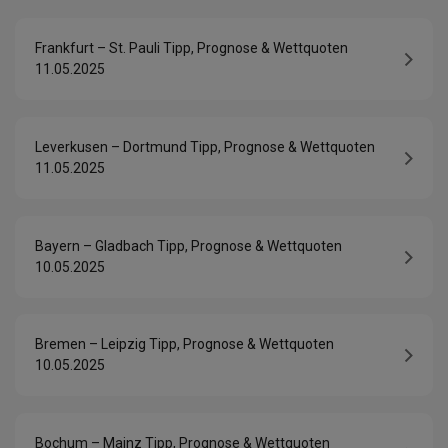
Frankfurt – St. Pauli Tipp, Prognose & Wettquoten
11.05.2025
Leverkusen – Dortmund Tipp, Prognose & Wettquoten
11.05.2025
Bayern – Gladbach Tipp, Prognose & Wettquoten
10.05.2025
Bremen – Leipzig Tipp, Prognose & Wettquoten
10.05.2025
Bochum – Mainz Tipp, Prognose & Wettquoten