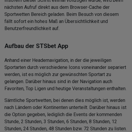
Insofern dieser Schritt einmal vollzogen wurde, wird beim
nächsten Aufruf direkt aus dem Browser-Cache der
Sportwetten Bereich geladen. Beim Besuch von diesem
fällt sofort ein hohes Maß an Übersichtlichkeit und
Benutzerfreundlichkeit auf.
Aufbau der STSbet App
Anhand einer Headernavigation, in der die jeweiligen
Sportarten durch verschiedene Icons voneinander separiert
werden, ist es möglich zur gewünschten Sportart zu
gelangen. Darüber hinaus sind in der Navigation auch
Favoriten, Top Ligen und heutige Veranstaltungen enthalten.
Sämtliche Sportwetten, bei denen dies möglich ist, werden
nach Ländern oder Kontinenten unterteilt. Darüber hinaus ist
die Option gegeben, lediglich die Events der kommenden
Stunde, 2 Stunden, 3 Stunden, 6 Stunden, 8 Stunden, 12
Stunden, 24 Stunden, 48 Stunden bzw. 72 Stunden zu listen.