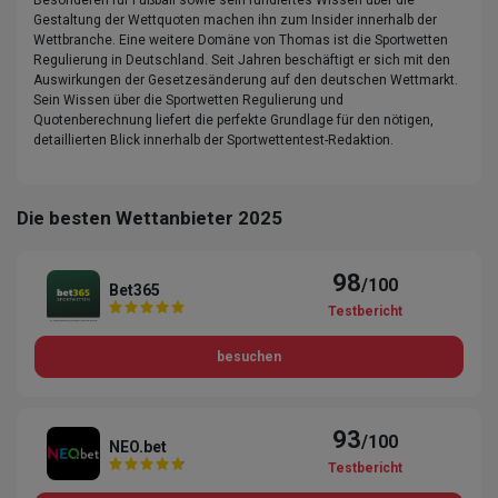
Besonderen für Fußball sowie sein fundiertes Wissen über die
Gestaltung der Wettquoten machen ihn zum Insider innerhalb der
Wettbranche. Eine weitere Domäne von Thomas ist die Sportwetten
Regulierung in Deutschland. Seit Jahren beschäftigt er sich mit den
Auswirkungen der Gesetzesänderung auf den deutschen Wettmarkt.
Sein Wissen über die Sportwetten Regulierung und
Quotenberechnung liefert die perfekte Grundlage für den nötigen,
detaillierten Blick innerhalb der Sportwettentest-Redaktion.
Die besten Wettanbieter 2025
98
/100
Bet365
Testbericht
besuchen
93
/100
NEO.bet
Testbericht