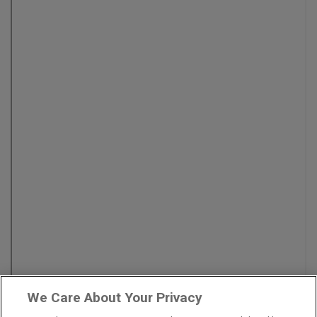
We Care About Your Privacy