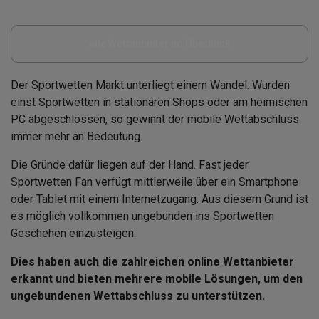
alle Wettanbieter im Überblick
Der Sportwetten Markt unterliegt einem Wandel. Wurden
einst Sportwetten in stationären Shops oder am heimischen
PC abgeschlossen, so gewinnt der mobile Wettabschluss
immer mehr an Bedeutung.
Die Gründe dafür liegen auf der Hand. Fast jeder
Sportwetten Fan verfügt mittlerweile über ein Smartphone
oder Tablet mit einem Internetzugang. Aus diesem Grund ist
es möglich vollkommen ungebunden ins Sportwetten
Geschehen einzusteigen.
Dies haben auch die zahlreichen online Wettanbieter
erkannt und bieten mehrere mobile Lösungen, um den
ungebundenen Wettabschluss zu unterstützen.