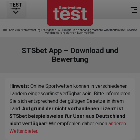
TEST
Kategorien
18+ | Spiele mit Verantwortung | AGB gelten | Glücksspiel kann abhängig machen | Wir erhalten eine Provision
von den hier angeführten Buchmachern
STSbet App – Download und
Bewertung
Hinweis:
Online Sportwetten können in verschiedenen
Ländern eingeschränkt verfügbar sein. Bitte informieren
Sie sich entsprechend der gültigen Gesetze in ihrem
Land.
Aufgrund der nicht vorhandenen Lizenz ist
STSbet beispielsweise für User aus Deutschland
nicht verfügbar!
Wir empfehlen daher einen
anderen
Wettanbieter
.