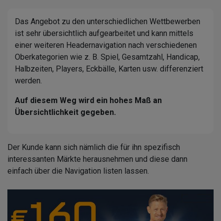
Das Angebot zu den unterschiedlichen Wettbewerben
ist sehr übersichtlich aufgearbeitet und kann mittels
einer weiteren Headernavigation nach verschiedenen
Oberkategorien wie z. B. Spiel, Gesamtzahl, Handicap,
Halbzeiten, Players, Eckbälle, Karten usw. differenziert
werden.
Auf diesem Weg wird ein hohes Maß an
Übersichtlichkeit gegeben.
Der Kunde kann sich nämlich die für ihn spezifisch
interessanten Märkte herausnehmen und diese dann
einfach über die Navigation listen lassen.