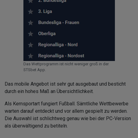
Das Wettprogramm ist nicht weniger groß in der
STSbet App.
Das mobile Angebot ist sehr gut ausgebaut und besticht
durch ein hohes Maß an Übersichtlichkeit.
Als Kernsportart fungiert Fußball. Sämtliche Wettbewerbe
warten darauf entdeckt und vor allem gespielt zu werden.
Die Auswahl ist schlichtweg genau wie bei der PC-Version
als überwältigend zu betiteln.