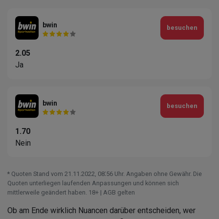
bwin
besuchen
2.05
Ja
bwin
besuchen
1.70
Nein
* Quoten Stand vom 21.11.2022‚ 08⁚56 Uhr. Angaben ohne Gewähr. Die
Quoten unterliegen laufenden Anpassungen und können sich
mittlerweile geändert haben. 18+ | AGB gelten
Ob am Ende wirklich Nuancen darüber entscheiden, wer