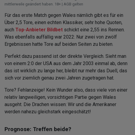
mittlerweile geändert haben. 18+ | AGB gelten
Für das erste Match gegen Wales nämlich gibt es für ein
Über 2,5 Tore, einen echten Klassiker, sehr hohe Quoten,
auch
Top-Anbieter Bildbet
schickt eine 2,55 ins Rennen.
Was ebenfalls auffällig war 2022: Nur zwei von zwölf
Ergebnissen hatte Tore auf beiden Seiten zu bieten.
Perfekt dazu passend ist der direkte Vergleich. Sieht man
von einem 2:0 der USA aus dem Jahr 2003 einmal ab, denn
das ist wirklich zu lange her, bleibt nur mehr das Duell, das
sich vor ziemlich genau zwei Jahren zugetragen hat.
Tore? Fehlanzeige! Kein Wunder also, dass viele von einer
relativ langweiligen, vorsichtigen Partie gegen Wales
ausgeht. Die Drachen wissen: Wir und die Amerikaner
werden nahezu gleichstark eingeschätzt!
Prognose: Treffen beide?