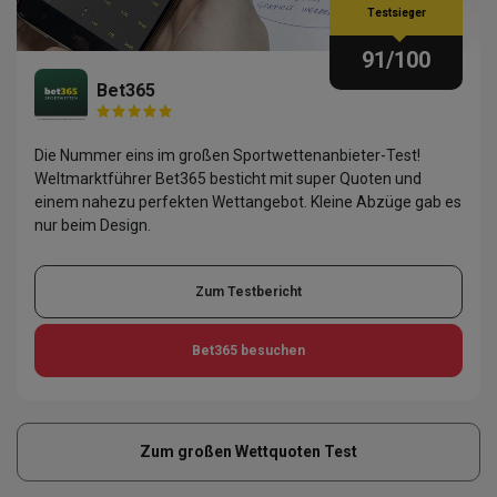
Testsieger
91
/100
Bet365
Die Nummer eins im großen Sportwettenanbieter-Test!
Weltmarktführer Bet365 besticht mit super Quoten und
einem nahezu perfekten Wettangebot. Kleine Abzüge gab es
nur beim Design.
Zum Testbericht
Bet365
besuchen
Zum großen Wettquoten Test