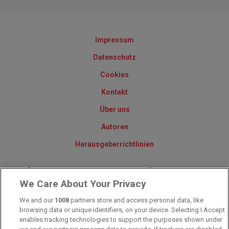
Impressum
Datenschutz
Cookies
Kontakt
Über uns
Autoren
Herausgeberrichtlinien
© 2010-2025 - Sportwettentest.net - Der große Sportwettentest
We Care About Your Privacy
We and our
1008
partners store and access personal data, like
Sportwetten Angebote sind nur für Volljährige verfügbar. Es gelten
browsing data or unique identifiers, on your device. Selecting I Accept
immer die AGB auf den jeweiligen Webseiten der Buchmacher.
Wetten kann Spaß, aber auch süchtig machen!
enables tracking technologies to support the purposes shown under