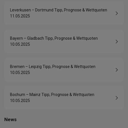
Leverkusen – Dortmund Tipp, Prognose & Wettquoten
11.05.2025
Bayern – Gladbach Tipp, Prognose & Wettquoten
10.05.2025
Bremen – Leipzig Tipp, Prognose & Wettquoten
10.05.2025
Bochum – Mainz Tipp, Prognose & Wettquoten
10.05.2025
News