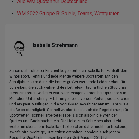
Alle WM Quoten für Deutschland
WM 2022 Gruppe B: Spiele, Teams, Wettquoten
Isabella Strehmann
Schon seit frühester Kindheit begeistert sich Isabella für Fußball, den
Wintersport, Tennis und jede Menge weitere Sportarten. Mit den
Schuljahren kam dann die immer größer werdende Leidenschaft fürs
Schreiben, die auch während des betriebswirtschaftlichen Studiums
stets ein treuer Begleiter war. Nach einigen Jahren bei Optasports in
München-Unterföhring, Erfahrungen bei diversen Zeitungsredaktionen
und ein paar Ausflügen in die Social-Media-Welt begann im Jahr 2018
die Selbstständigkeit. Schnell wuchs dabei auch die Begeisterung für
Sportwetten, schnell arbeitete Isabella sich also in die Welt der
Quoten und Buchmacher ein. Die Liebe zum Schreiben aber steht
weiterhin über allem, Isabellas Texte sollen daher nicht nur trockene,
zweifelsfrei wichtige, Statistiken enthalten, sondern auch jedem
Besucher Spaß beim Lesen bereiten. Seit August 2019 ist