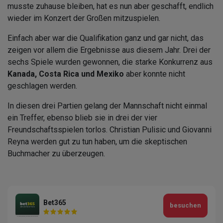
musste zuhause bleiben, hat es nun aber geschafft, endlich
wieder im Konzert der Großen mitzuspielen.
Einfach aber war die Qualifikation ganz und gar nicht, das
zeigen vor allem die Ergebnisse aus diesem Jahr. Drei der
sechs Spiele wurden gewonnen, die starke Konkurrenz aus
Kanada, Costa Rica und Mexiko
aber konnte nicht
geschlagen werden.
In diesen drei Partien gelang der Mannschaft nicht einmal
ein Treffer, ebenso blieb sie in drei der vier
Freundschaftsspielen torlos. Christian Pulisic und Giovanni
Reyna werden gut zu tun haben, um die skeptischen
Buchmacher zu überzeugen.
Bet365
besuchen