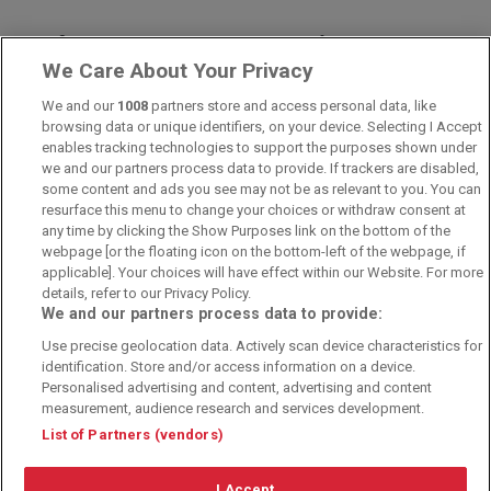
© 2010-2025 - Sportwettentest.net - Der große Sportwettentest
We Care About Your Privacy
We and our
1008
partners store and access personal data, like
Sportwetten Angebote sind nur für Volljährige verfügbar. Es gelten
browsing data or unique identifiers, on your device. Selecting I Accept
immer die AGB auf den jeweiligen Webseiten der Buchmacher.
Wetten kann Spaß, aber auch süchtig machen!
enables tracking technologies to support the purposes shown under
we and our partners process data to provide. If trackers are disabled,
some content and ads you see may not be as relevant to you. You can
resurface this menu to change your choices or withdraw consent at
any time by clicking the Show Purposes link on the bottom of the
webpage [or the floating icon on the bottom-left of the webpage, if
applicable]. Your choices will have effect within our Website. For more
details, refer to our Privacy Policy.
We and our partners process data to provide:
Suchtrisiken, Glücksspiel kann süchtig machen - Hilfe finden Sie auf
Use precise geolocation data. Actively scan device characteristics for
buwei.de
identification. Store and/or access information on a device.
Personalised advertising and content, advertising and content
Alle Anbieter auf dieser Webseite sind offiziell in Deutschland
lizenziert
und
werden von der
Gemeinsamen Glücksspielbehörde der Länder
reguliert
measurement, audience research and services development.
List of Partners (vendors)
I Accept