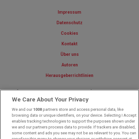
Impressum
Datenschutz
Cookies
Kontakt
Über uns
Autoren
Herausgeberrichtlinien
© 2010-2025 - Sportwettentest.net - Der große Sportwettentest
We Care About Your Privacy
We and our
1008
partners store and access personal data, like
Sportwetten Angebote sind nur für Volljährige verfügbar. Es gelten
browsing data or unique identifiers, on your device. Selecting I Accept
immer die AGB auf den jeweiligen Webseiten der Buchmacher.
Wetten kann Spaß, aber auch süchtig machen!
enables tracking technologies to support the purposes shown under
we and our partners process data to provide. If trackers are disabled,
some content and ads you see may not be as relevant to you. You can
resurface this menu to change your choices or withdraw consent at