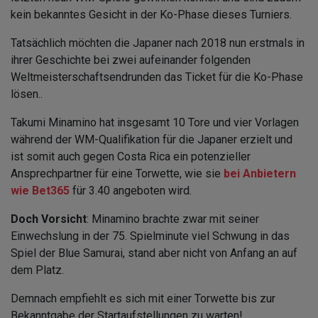
kein bekanntes Gesicht in der Ko-Phase dieses Turniers.
Tatsächlich möchten die Japaner nach 2018 nun erstmals in
ihrer Geschichte bei zwei aufeinander folgenden
Weltmeisterschaftsendrunden das Ticket für die Ko-Phase
lösen..
Takumi Minamino hat insgesamt 10 Tore und vier Vorlagen
während der WM-Qualifikation für die Japaner erzielt und
ist somit auch gegen Costa Rica ein potenzieller
Ansprechpartner für eine Torwette, wie sie
bei Anbietern
wie Bet365
für 3.40 angeboten wird.
Doch Vorsicht
: Minamino brachte zwar mit seiner
Einwechslung in der 75. Spielminute viel Schwung in das
Spiel der Blue Samurai, stand aber nicht von Anfang an auf
dem Platz.
Demnach empfiehlt es sich mit einer Torwette bis zur
Bekanntgabe der Startaufstellungen zu warten!