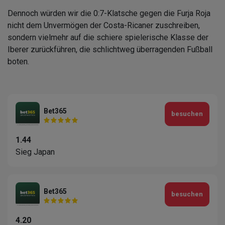
Dennoch würden wir die 0:7-Klatsche gegen die Furja Roja
nicht dem Unvermögen der Costa-Ricaner zuschreiben,
sondern vielmehr auf die schiere spielerische Klasse der
Iberer zurückführen, die schlichtweg überragenden Fußball
boten.
Bet365
besuchen
1.44
Sieg Japan
Bet365
besuchen
4.20