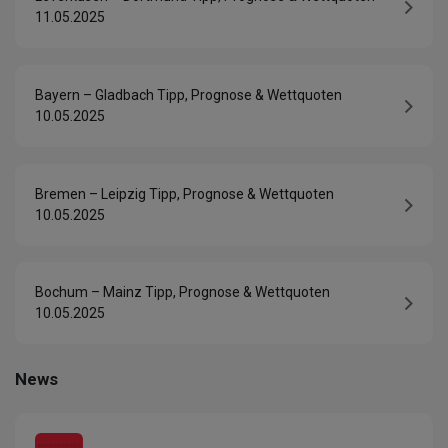
11.05.2025
Bayern – Gladbach Tipp, Prognose & Wettquoten
10.05.2025
Bremen – Leipzig Tipp, Prognose & Wettquoten
10.05.2025
Bochum – Mainz Tipp, Prognose & Wettquoten
10.05.2025
News