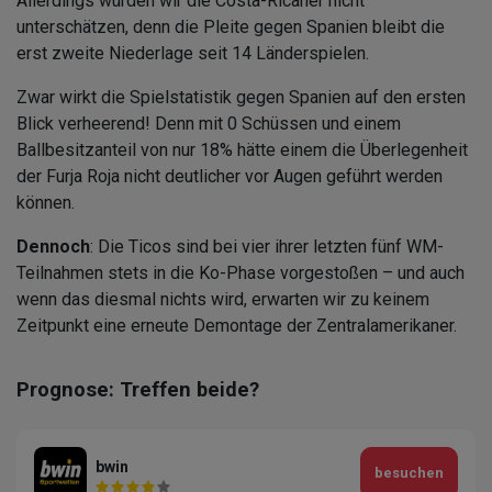
Allerdings würden wir die Costa-Ricaner nicht
unterschätzen, denn die Pleite gegen Spanien bleibt die
erst zweite Niederlage seit 14 Länderspielen.
Zwar wirkt die Spielstatistik gegen Spanien auf den ersten
Blick verheerend! Denn mit 0 Schüssen und einem
Ballbesitzanteil von nur 18% hätte einem die Überlegenheit
der Furja Roja nicht deutlicher vor Augen geführt werden
können.
Dennoch
: Die Ticos sind bei vier ihrer letzten fünf WM-
Teilnahmen stets in die Ko-Phase vorgestoßen – und auch
wenn das diesmal nichts wird, erwarten wir zu keinem
Zeitpunkt eine erneute Demontage der Zentralamerikaner.
Prognose: Treffen beide?
bwin
besuchen