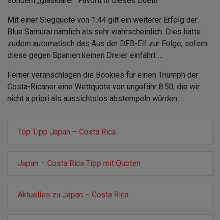
sondern „glasklarer“ Favorit in dieses Duell!
Mit einer Siegquote von 1.44 gilt ein weiterer Erfolg der
Blue Samurai nämlich als sehr wahrscheinlich. Dies hätte
zudem automatisch das Aus der DFB-Elf zur Folge, sofern
diese gegen Spanien keinen Dreier einfährt …
Ferner veranschlagen die Bookies für einen Triumph der
Costa-Ricaner eine Wettquote von ungefähr 8.50, die wir
nicht a priori als aussichtslos abstempeln würden …
Top Tipp Japan – Costa Rica
Japan – Costa Rica Tipp mit Quoten
Aktuelles zu Japan – Costa Rica