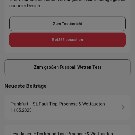
nur beim Design.
Zum Testbericht
Bet365
besuchen
Zum großen Fussball Wetten Test
Neueste Beiträge
Frankfurt – St. Pauli Tipp, Prognose & Wettquoten
11.05.2025
Leverkusen – Dortmund Tipp, Prognose & Wettquoten