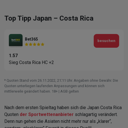
Top Tipp Japan – Costa Rica
Bet365
besuchen
1.57
Sieg Costa Rica HC +2
* Quoten Stand vom 26.11.2022‚ 21⁚11 Uhr. Angaben ohne Gewähr. Die
Quoten unterliegen laufenden Anpassungen und können sich
mittlerweile geändert haben. 18+ | AGB gelten
Nach dem ersten Spieltag haben sich die Japan Costa Rica
Quoten
der Sportwettenanbieter
schlagartig verändert.
Denn nun gehen die Asiaten nicht mehr nur als „klarer“,