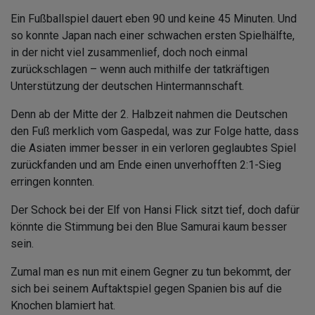
Ein Fußballspiel dauert eben 90 und keine 45 Minuten. Und
so konnte Japan nach einer schwachen ersten Spielhälfte,
in der nicht viel zusammenlief, doch noch einmal
zurückschlagen – wenn auch mithilfe der tatkräftigen
Unterstützung der deutschen Hintermannschaft.
Denn ab der Mitte der 2. Halbzeit nahmen die Deutschen
den Fuß merklich vom Gaspedal, was zur Folge hatte, dass
die Asiaten immer besser in ein verloren geglaubtes Spiel
zurückfanden und am Ende einen unverhofften 2:1-Sieg
erringen konnten.
Der Schock bei der Elf von Hansi Flick sitzt tief, doch dafür
könnte die Stimmung bei den Blue Samurai kaum besser
sein.
Zumal man es nun mit einem Gegner zu tun bekommt, der
sich bei seinem Auftaktspiel gegen Spanien bis auf die
Knochen blamiert hat.