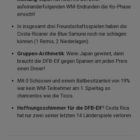
aufeinanderfolgenden WM-Endrunden die Ko-Phase
erreicht!
In insgesamt drei Freundschaftsspielen haben die
Costa-Ricaner die Blue Samurai noch nie schlagen
können (1 Remis, 2 Niederlagen).
Gruppen-Arithmetik
: Wenn Japan gewinnt, dann
braucht die DFB-Elf gegen Spanien um jeden Preis
einen Dreier!
Mit 0 Schüssen und einem Ballbesitzanteil von 19%
war kein WM-Teilnehmer am 1. Spieltag so
chancenlos wie die Ticos.
Hoffnungsschimmer für die DFB-Elf
? Costa Rica
hat nur zwei seiner letzten 14 Länderspiele verloren.