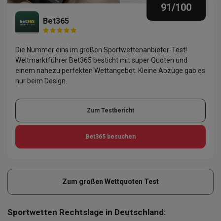
91
/100
Bet365
Die Nummer eins im großen Sportwettenanbieter-Test!
Weltmarktführer Bet365 besticht mit super Quoten und
einem nahezu perfekten Wettangebot. Kleine Abzüge gab es
nur beim Design.
Zum Testbericht
Bet365
besuchen
Zum großen Wettquoten Test
Sportwetten Rechtslage in Deutschland: