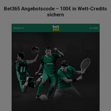
Bet365 Angebotscode – 100€ in Wett-Credits
sichern