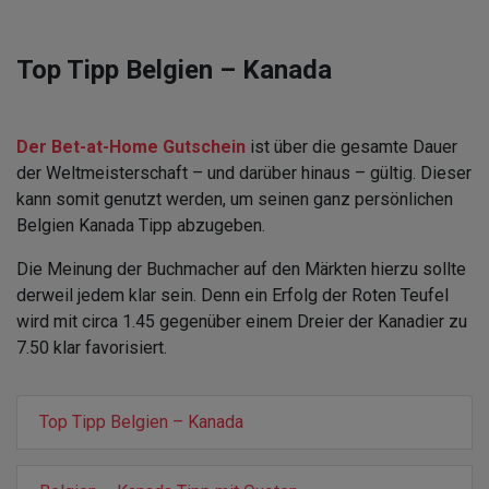
Top Tipp Belgien – Kanada
Der Bet-at-Home Gutschein
ist über die gesamte Dauer
der Weltmeisterschaft – und darüber hinaus – gültig. Dieser
kann somit genutzt werden, um seinen ganz persönlichen
Belgien Kanada Tipp abzugeben.
Die Meinung der Buchmacher auf den Märkten hierzu sollte
derweil jedem klar sein. Denn ein Erfolg der Roten Teufel
wird mit circa 1.45 gegenüber einem Dreier der Kanadier zu
7.50 klar favorisiert.
Top Tipp Belgien – Kanada