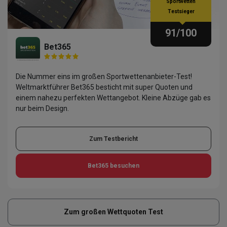
Sportwetten
Testsieger
91
/100
Bet365
Die Nummer eins im großen Sportwettenanbieter-Test!
Weltmarktführer Bet365 besticht mit super Quoten und
einem nahezu perfekten Wettangebot. Kleine Abzüge gab es
nur beim Design.
Zum Testbericht
Bet365
besuchen
Zum großen Wettquoten Test