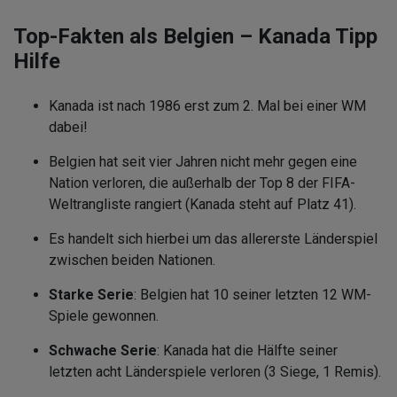
Top-Fakten als Belgien – Kanada Tipp
Hilfe
Kanada ist nach 1986 erst zum 2. Mal bei einer WM
dabei!
Belgien hat seit vier Jahren nicht mehr gegen eine
Nation verloren, die außerhalb der Top 8 der FIFA-
Weltrangliste rangiert (Kanada steht auf Platz 41).
Es handelt sich hierbei um das allererste Länderspiel
zwischen beiden Nationen.
Starke Serie
: Belgien hat 10 seiner letzten 12 WM-
Spiele gewonnen.
Schwache Serie
: Kanada hat die Hälfte seiner
letzten acht Länderspiele verloren (3 Siege, 1 Remis).