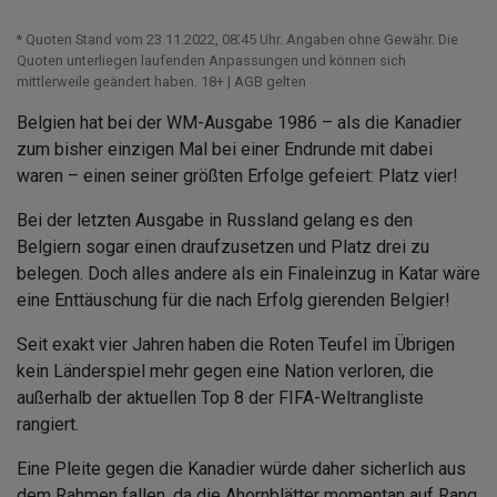
* Quoten Stand vom 23.11.2022‚ 08⁚45 Uhr. Angaben ohne Gewähr. Die
Quoten unterliegen laufenden Anpassungen und können sich
mittlerweile geändert haben. 18+ | AGB gelten
Belgien hat bei der WM-Ausgabe 1986 – als die Kanadier
zum bisher einzigen Mal bei einer Endrunde mit dabei
waren – einen seiner größten Erfolge gefeiert: Platz vier!
Bei der letzten Ausgabe in Russland gelang es den
Belgiern sogar einen draufzusetzen und Platz drei zu
belegen. Doch alles andere als ein Finaleinzug in Katar wäre
eine Enttäuschung für die nach Erfolg gierenden Belgier!
Seit exakt vier Jahren haben die Roten Teufel im Übrigen
kein Länderspiel mehr gegen eine Nation verloren, die
außerhalb der aktuellen Top 8 der FIFA-Weltrangliste
rangiert.
Eine Pleite gegen die Kanadier würde daher sicherlich aus
dem Rahmen fallen, da die Ahornblätter momentan auf Rang