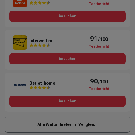
Testbericht
besuchen
91
/100
Interwetten
Testbericht
besuchen
90
/100
Bet-at-home
Testbericht
besuchen
Alle Wettanbieter im Vergleich