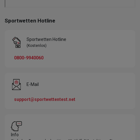
Sportwetten Hotline
Sportwetten Hotline
(Kostenlos)
0800-9940060
E-Mail
support@sportwettentest.net
Info