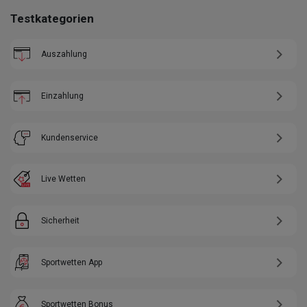
Testkategorien
Auszahlung
Einzahlung
Kundenservice
Live Wetten
Sicherheit
Sportwetten App
Sportwetten Bonus