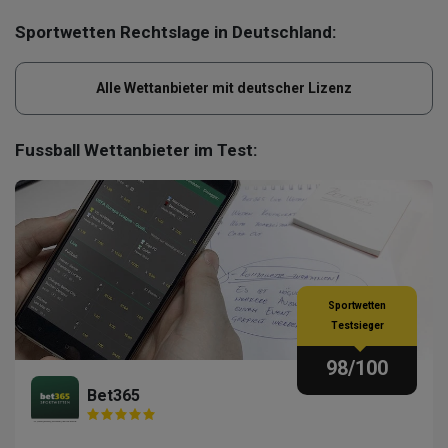
Sportwetten Rechtslage in Deutschland:
Alle Wettanbieter mit deutscher Lizenz
Fussball Wettanbieter im Test:
Sportwetten
Testsieger
98
/100
Bet365