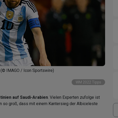
n? (© IMAGO / Icon Sportswire)
WM 2022 Tipps
tinien auf Saudi-Arabien
. Vielen Experten zufolge ist
 so groß, dass mit einem Kantersieg der Albiceleste