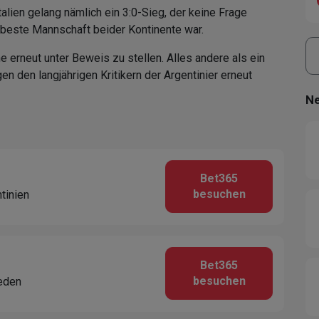
lien gelang nämlich ein 3:0-Sieg, der keine Frage
 beste Mannschaft beider Kontinente war.
 erneut unter Beweis zu stellen. Alles andere als ein
n den langjährigen Kritikern der Argentinier erneut
Ne
Bet365
besuchen
tinien
Bet365
besuchen
eden