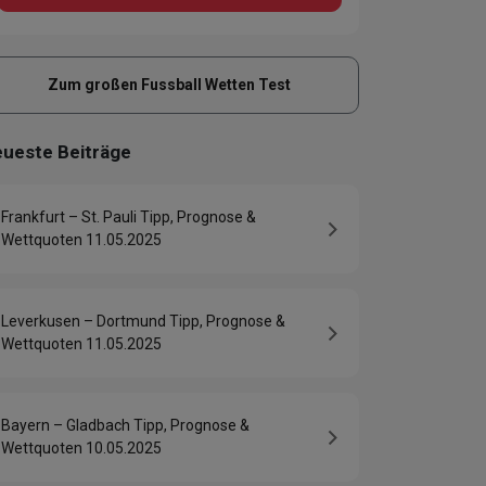
Zum großen Fussball Wetten Test
ueste Beiträge
Frankfurt – St. Pauli Tipp, Prognose &
Wettquoten 11.05.2025
Leverkusen – Dortmund Tipp, Prognose &
Wettquoten 11.05.2025
Bayern – Gladbach Tipp, Prognose &
Wettquoten 10.05.2025