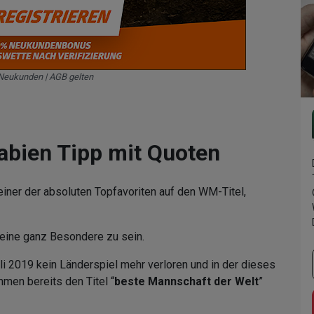
 Neukunden | AGB gelten
abien Tipp mit Quoten
iner der absoluten Topfavoriten auf den WM-Titel,
“ eine ganz Besondere zu sein.
uli 2019 kein Länderspiel mehr verloren und in der dieses
men bereits den Titel “
beste Mannschaft der Welt
”