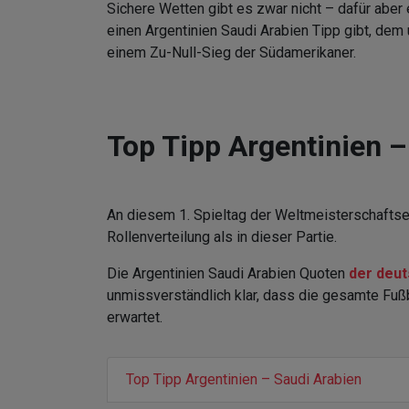
Sichere Wetten gibt es zwar nicht – dafür aber
einen Argentinien Saudi Arabien Tipp gibt, dem
einem Zu-Null-Sieg der Südamerikaner.
Top Tipp Argentinien –
An diesem 1. Spieltag der Weltmeisterschaftsen
Rollenverteilung als in dieser Partie.
Die Argentinien Saudi Arabien Quoten
der deu
unmissverständlich klar, dass die gesamte Fuß
erwartet.
Top Tipp Argentinien – Saudi Arabien