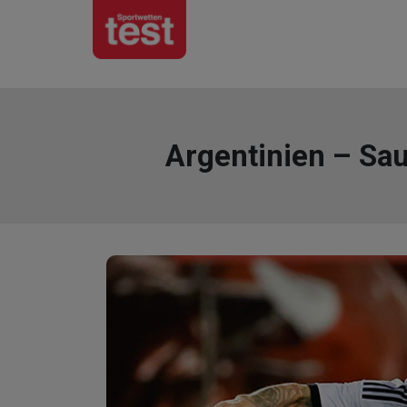
Argentinien – Sa