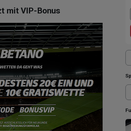
zt mit VIP-Bonus
Sp
Fu