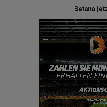
Betano jet