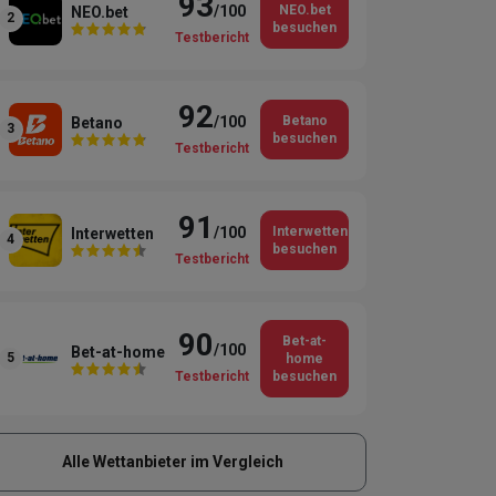
93
/100
NEO.bet
NEO.bet
besuchen
Testbericht
92
/100
Betano
Betano
besuchen
Testbericht
91
/100
Interwetten
Interwetten
besuchen
Testbericht
90
Bet-at-
/100
Bet-at-home
home
besuchen
Testbericht
Alle Wettanbieter im Vergleich