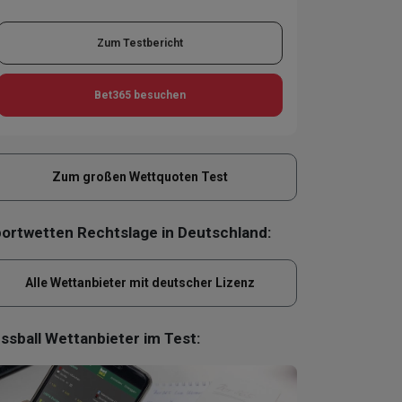
Zum Testbericht
Bet365
besuchen
Zum großen Wettquoten Test
ortwetten Rechtslage in Deutschland:
Alle Wettanbieter mit deutscher Lizenz
ssball Wettanbieter im Test: