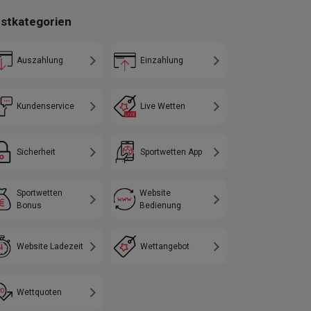
stkategorien
Auszahlung
Einzahlung
Kundenservice
Live Wetten
Sicherheit
Sportwetten App
Sportwetten
Website
Bonus
Bedienung
Website Ladezeit
Wettangebot
Wettquoten