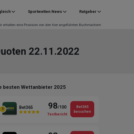
gleich
Sportwetten News
Ratgeber
Wir erhalten eine Provision von den hier angeführten Buchmachern
Quoten 22.11.2022
e besten Wettanbieter 2025
98
/100
Bet365
Bet365
besuchen
Testbericht