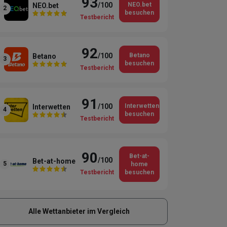
93
/100
NEO.bet
NEO.bet
besuchen
Testbericht
92
/100
Betano
Betano
besuchen
Testbericht
91
/100
Interwetten
Interwetten
besuchen
Testbericht
90
Bet-at-
/100
Bet-at-home
home
besuchen
Testbericht
Alle Wettanbieter im Vergleich