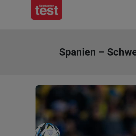
Spanien – Schwe