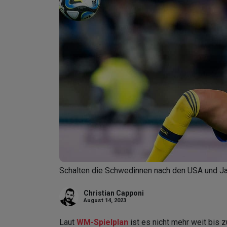
Schalten die Schwedinnen nach den USA und Ja
Christian Capponi
August 14, 2023
Laut
WM-Spielplan
ist es nicht mehr weit bis