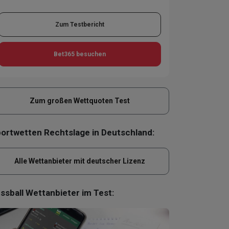
Zum Testbericht
Bet365
besuchen
Zum großen Wettquoten Test
ortwetten Rechtslage in Deutschland:
Alle Wettanbieter mit deutscher Lizenz
ssball Wettanbieter im Test: