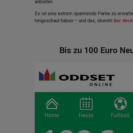
anbieten.
Es ist eine extrem spannende Partie zu erwarte
hingeschaut haben – und das, obwohl
der deut
Bis zu 100 Euro Ne