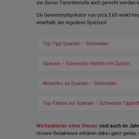
sie dieser Favoritenrolle auch gerecht werden 
Ein Gewinnmultiplikator von circa 3.60 winkt h
innerhalb der regulären Spielzeit.
Top Tipp Spanien – Schweden
Spanien – Schweden Wetten mit Quoten
Aktuelles zu Spanien – Schweden
Top-Fakten als Spanien – Schweden Tipphil
Wettanbieter ohne Steuer
sind auch im Jahr
Unsere Redakteure erklären dabei ganz genau, 