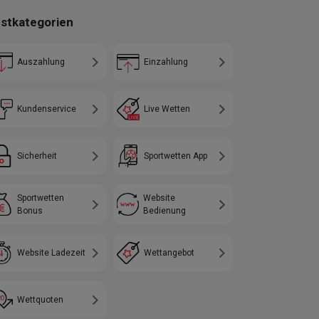
stkategorien
Auszahlung
Einzahlung
Kundenservice
Live Wetten
Sicherheit
Sportwetten App
Sportwetten
Website
Bonus
Bedienung
Website Ladezeit
Wettangebot
Wettquoten