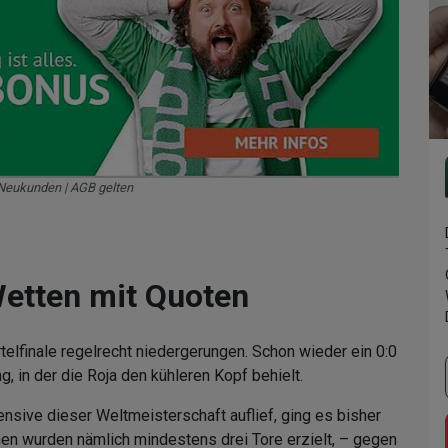
 Neukunden | AGB gelten
etten mit Quoten
telfinale regelrecht niedergerungen. Schon wieder ein 0:0
, in der die Roja den kühleren Kopf behielt.
sive dieser Weltmeisterschaft auflief, ging es bisher
nen wurden nämlich mindestens drei Tore erzielt, – gegen