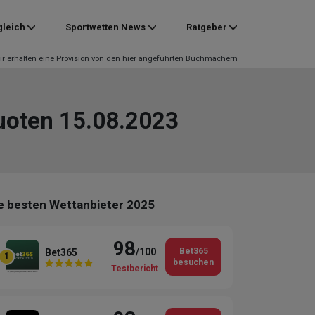
gleich
Sportwetten News
Ratgeber
Wir erhalten eine Provision von den hier angeführten Buchmachern
uoten 15.08.2023
e besten Wettanbieter 2025
98
/100
Bet365
Bet365
besuchen
Testbericht