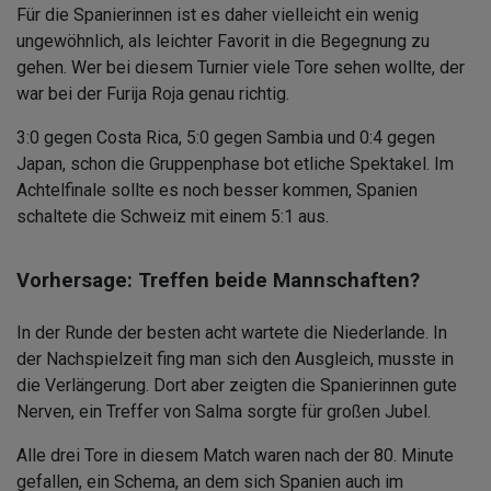
Für die Spanierinnen ist es daher vielleicht ein wenig
ungewöhnlich, als leichter Favorit in die Begegnung zu
gehen. Wer bei diesem Turnier viele Tore sehen wollte, der
war bei der Furija Roja genau richtig.
3:0 gegen Costa Rica, 5:0 gegen Sambia und 0:4 gegen
Japan, schon die Gruppenphase bot etliche Spektakel. Im
Achtelfinale sollte es noch besser kommen, Spanien
schaltete die Schweiz mit einem 5:1 aus.
Vorhersage: Treffen beide Mannschaften?
In der Runde der besten acht wartete die Niederlande. In
der Nachspielzeit fing man sich den Ausgleich, musste in
die Verlängerung. Dort aber zeigten die Spanierinnen gute
Nerven, ein Treffer von Salma sorgte für großen Jubel.
Alle drei Tore in diesem Match waren nach der 80. Minute
gefallen, ein Schema, an dem sich Spanien auch im