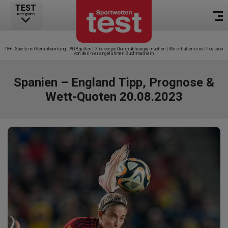
TEST
Kategorien
18+ | Spiele mit Verantwortung | AGB gelten | Glücksspiel kann abhängig machen | Wir erhalten eine Provision
von den hier angeführten Buchmachern
Spanien – England Tipp, Prognose &
Wett-Quoten 20.08.2023