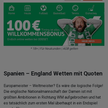
* 18+ | Für Neukunden | AGB gelten
Spanien – England Wetten mit Quoten
Europameister – Weltmeister? Es wäre die logische Folge!
Die englische Nationalmannschaft der Damen ist mit
größten Ambitionen in Richtung WM aufgebrochen und hat
es tatsächlich zum ersten Mal überhaupt in ein Endspiel