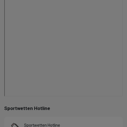
Sportwetten Hotline
Sportwetten Hotline