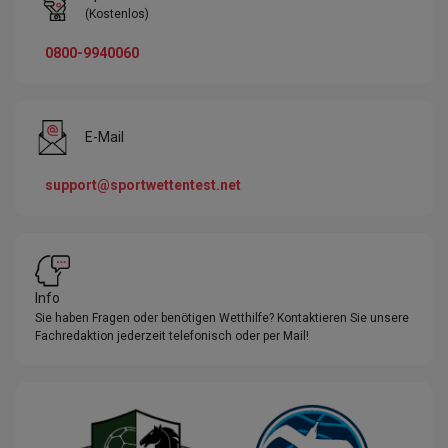
(Kostenlos)
0800-9940060
E-Mail
support@sportwettentest.net
Info
Sie haben Fragen oder benötigen Wetthilfe? Kontaktieren Sie unsere
Fachredaktion jederzeit telefonisch oder per Mail!