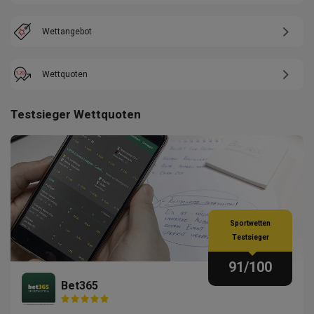
Wettangebot
Wettquoten
Testsieger Wettquoten
Sportwetten
Testsieger
91
/100
Bet365