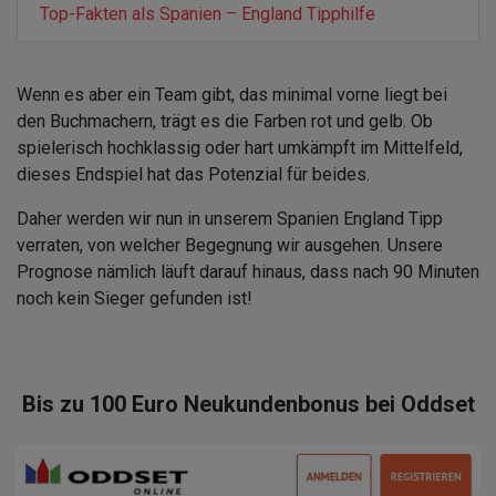
Top-Fakten als Spanien – England Tipphilfe
Wenn es aber ein Team gibt, das minimal vorne liegt bei
den Buchmachern, trägt es die Farben rot und gelb. Ob
spielerisch hochklassig oder hart umkämpft im Mittelfeld,
dieses Endspiel hat das Potenzial für beides.
Daher werden wir nun in unserem Spanien England Tipp
verraten, von welcher Begegnung wir ausgehen. Unsere
Prognose nämlich läuft darauf hinaus, dass nach 90 Minuten
noch kein Sieger gefunden ist!
Bis zu 100 Euro Neukundenbonus bei Oddset