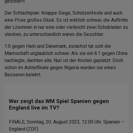
geschafft.
Der Schlachtplan: Knappe Siege, Schützenfeste und auch
eine Prise großes Glück. Es ist wirklich schwer, die Auftritte
der Löwinnen in nur eine oder vielleicht zwei Schubladen zu
stecken, zu unterschiedlich waren die Gesichter.
1:0 gegen Haiti und Dänemark, zunächst tat sich die
Mannschaft unglaublich schwer. Als sie ein 6:1 gegen China
nachlegte, dachten alle: Nun ist der Knoten geplatzt. Doch
schon im Achtelfinale gegen Nigeria wurden sie eines
Besseren belehrt.
Wer zeigt das WM Spiel Spanien gegen
England live im TV?
FINALE, Sonntag, 20. August 2023, 12:00 Uhr: Spanien –
England (ZDF)