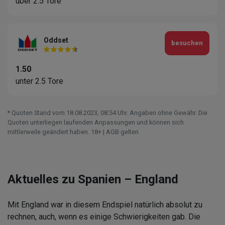
über 2.5 Tore
Oddset
besuchen
1.50
unter 2.5 Tore
* Quoten Stand vom 18.08.2023‚ 08⁚54 Uhr. Angaben ohne Gewähr. Die
Quoten unterliegen laufenden Anpassungen und können sich
mittlerweile geändert haben. 18+ | AGB gelten
Aktuelles zu Spanien – England
Mit England war in diesem Endspiel natürlich absolut zu
rechnen, auch, wenn es einige Schwierigkeiten gab. Die