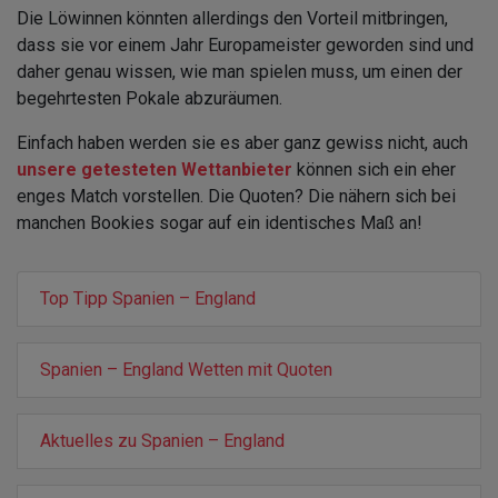
Die Löwinnen könnten allerdings den Vorteil mitbringen,
dass sie vor einem Jahr Europameister geworden sind und
daher genau wissen, wie man spielen muss, um einen der
begehrtesten Pokale abzuräumen.
Einfach haben werden sie es aber ganz gewiss nicht, auch
unsere getesteten Wettanbieter
können sich ein eher
enges Match vorstellen. Die Quoten? Die nähern sich bei
manchen Bookies sogar auf ein identisches Maß an!
Top Tipp Spanien – England
Spanien – England Wetten mit Quoten
Aktuelles zu Spanien – England