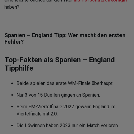
haben?
Spanien – England Tipp: Wer macht den ersten
Fehler?
Top-Fakten als Spanien – England
Tipphilfe
Beide spielen das erste WM-Finale überhaupt.
Nur 3 von 15 Duellen gingen an Spanien.
Beim EM-Viertelfinale 2022 gewann England im
Viertelfinale mit 2:0.
Die Löwinnen haben 2023 nur ein Match verloren.