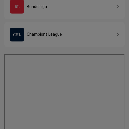
Bundesliga
Champions League