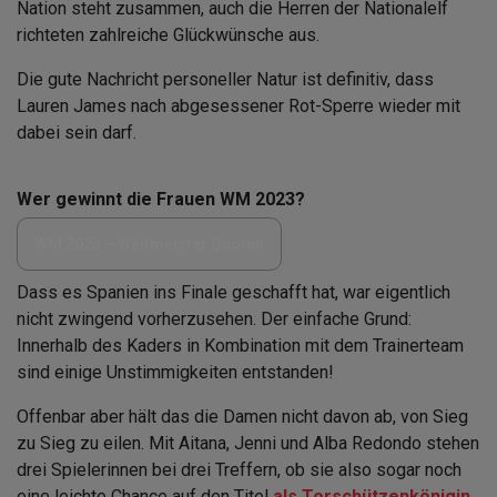
Nation steht zusammen, auch die Herren der Nationalelf
richteten zahlreiche Glückwünsche aus.
Die gute Nachricht personeller Natur ist definitiv, dass
Lauren James nach abgesessener Rot-Sperre wieder mit
dabei sein darf.
Wer gewinnt die Frauen WM 2023?
WM 2023 – Weltmeister Quoten
Dass es Spanien ins Finale geschafft hat, war eigentlich
nicht zwingend vorherzusehen. Der einfache Grund:
Innerhalb des Kaders in Kombination mit dem Trainerteam
sind einige Unstimmigkeiten entstanden!
Offenbar aber hält das die Damen nicht davon ab, von Sieg
zu Sieg zu eilen. Mit Aitana, Jenni und Alba Redondo stehen
drei Spielerinnen bei drei Treffern, ob sie also sogar noch
eine leichte Chance auf den Titel
als Torschützenkönigin