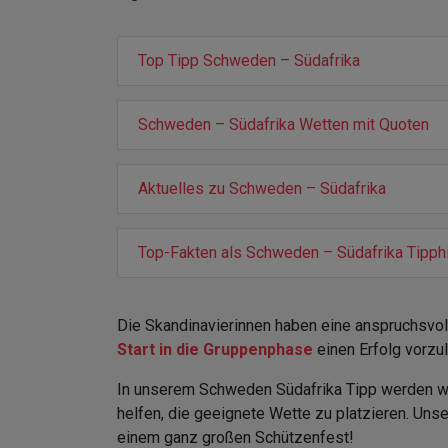
Top Tipp Schweden – Südafrika
Schweden – Südafrika Wetten mit Quoten
Aktuelles zu Schweden – Südafrika
Top-Fakten als Schweden – Südafrika Tipphi
Die Skandinavierinnen haben eine anspruchsvoll
Start in die Gruppenphase
einen Erfolg vorzu
In unserem Schweden Südafrika Tipp werden wir 
helfen, die geeignete Wette zu platzieren. Un
einem ganz großen Schützenfest!