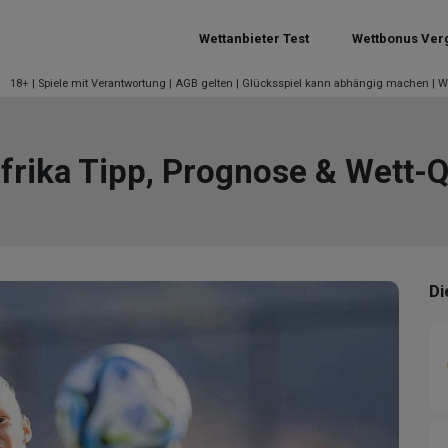
Wettanbieter Test
Wettbonus Ver
18+ | Spiele mit Verantwortung | AGB gelten | Glücksspiel kann abhängig machen | 
rika Tipp, Prognose & Wett-
Di