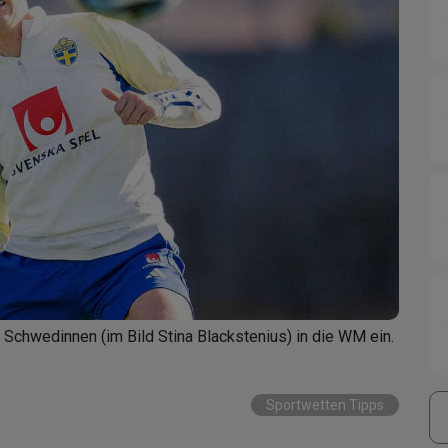
Schwedinnen (im Bild Stina Blackstenius) in die WM ein.
Sportwetten Tipps