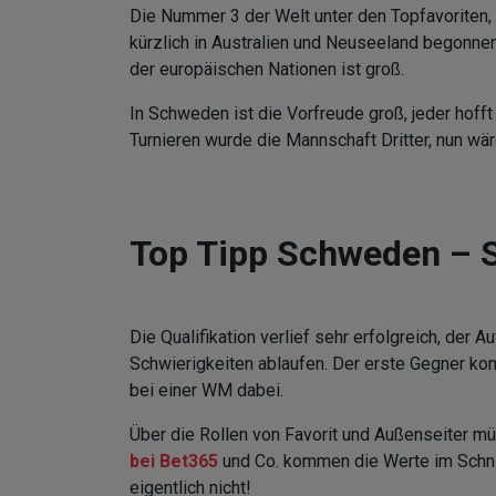
Die Nummer 3 der Welt unter den Topfavoriten
kürzlich in Australien und Neuseeland begonnen
der europäischen Nationen ist groß.
In Schweden ist die Vorfreude groß, jeder hofft 
Turnieren wurde die Mannschaft Dritter, nun wä
Top Tipp Schweden – S
Die Qualifikation verlief sehr erfolgreich, der A
Schwierigkeiten ablaufen. Der erste Gegner ko
bei einer WM dabei.
Über die Rollen von Favorit und Außenseiter müs
bei Bet365
und Co. kommen die Werte im Schnitt
eigentlich nicht!