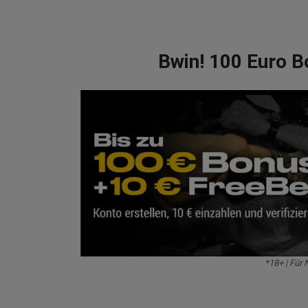
Bwin! 100 Euro B
*18+ | Für