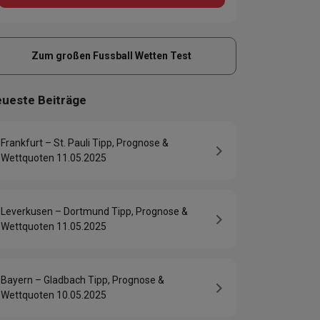
Zum großen Fussball Wetten Test
ueste Beiträge
Frankfurt – St. Pauli Tipp, Prognose &
Wettquoten 11.05.2025
Leverkusen – Dortmund Tipp, Prognose &
Wettquoten 11.05.2025
Bayern – Gladbach Tipp, Prognose &
Wettquoten 10.05.2025