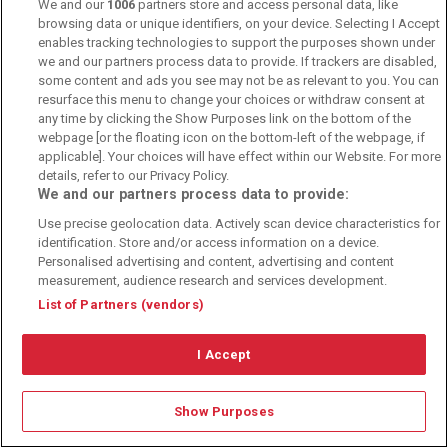
We and our
1006
partners store and access personal data, like
browsing data or unique identifiers, on your device. Selecting I Accept
Datenschutz
enables tracking technologies to support the purposes shown under
we and our partners process data to provide. If trackers are disabled,
Cookies
some content and ads you see may not be as relevant to you. You can
Kontakt
resurface this menu to change your choices or withdraw consent at
any time by clicking the Show Purposes link on the bottom of the
Über uns
webpage [or the floating icon on the bottom-left of the webpage, if
applicable]. Your choices will have effect within our Website. For more
Autoren
details, refer to our Privacy Policy.
We and our partners process data to provide:
Herausgeberrichtlinien
Use precise geolocation data. Actively scan device characteristics for
identification. Store and/or access information on a device.
© 2010-2025 - Sportwettentest.net - Der große Sportwettentest
Personalised advertising and content, advertising and content
measurement, audience research and services development.
List of Partners (vendors)
Sportwetten Angebote sind nur für Volljährige verfügbar. Es gelten
immer die AGB auf den jeweiligen Webseiten der Buchmacher.
Wetten kann Spaß, aber auch süchtig machen!
I Accept
Show Purposes