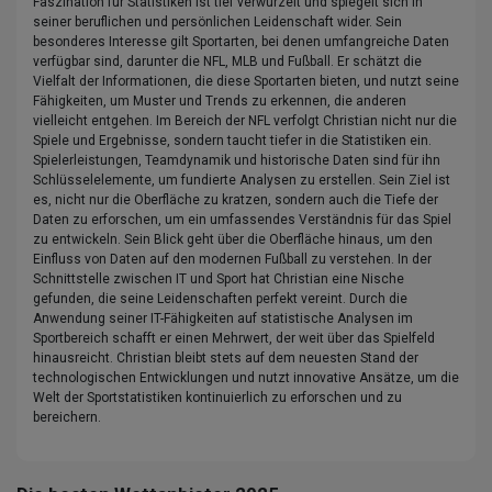
Faszination für Statistiken ist tief verwurzelt und spiegelt sich in
seiner beruflichen und persönlichen Leidenschaft wider. Sein
besonderes Interesse gilt Sportarten, bei denen umfangreiche Daten
verfügbar sind, darunter die NFL, MLB und Fußball. Er schätzt die
Vielfalt der Informationen, die diese Sportarten bieten, und nutzt seine
Fähigkeiten, um Muster und Trends zu erkennen, die anderen
vielleicht entgehen. Im Bereich der NFL verfolgt Christian nicht nur die
Spiele und Ergebnisse, sondern taucht tiefer in die Statistiken ein.
Spielerleistungen, Teamdynamik und historische Daten sind für ihn
Schlüsselelemente, um fundierte Analysen zu erstellen. Sein Ziel ist
es, nicht nur die Oberfläche zu kratzen, sondern auch die Tiefe der
Daten zu erforschen, um ein umfassendes Verständnis für das Spiel
zu entwickeln. Sein Blick geht über die Oberfläche hinaus, um den
Einfluss von Daten auf den modernen Fußball zu verstehen. In der
Schnittstelle zwischen IT und Sport hat Christian eine Nische
gefunden, die seine Leidenschaften perfekt vereint. Durch die
Anwendung seiner IT-Fähigkeiten auf statistische Analysen im
Sportbereich schafft er einen Mehrwert, der weit über das Spielfeld
hinausreicht. Christian bleibt stets auf dem neuesten Stand der
technologischen Entwicklungen und nutzt innovative Ansätze, um die
Welt der Sportstatistiken kontinuierlich zu erforschen und zu
bereichern.