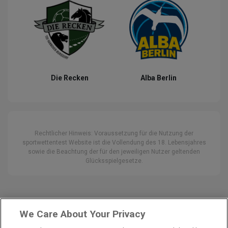
Die Recken
Alba Berlin
Rechtlicher Hinweis: Voraussetzung für die Nutzung der
sportwettentest Website ist die Vollendung des 18. Lebensjahres
sowie die Beachtung der für den jeweiligen Nutzer geltenden
Glücksspielgesetze.
We Care About Your Privacy
Impressum