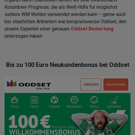
Kolumbien Prognose, die als Wett-Hilfe für möglichst
sichere WM Wetten verwendet werden kann – gerne auch
bei staatlichen Anbietern wie beispielsweise Oddset, den
unsere Experten einer genauen
Oddset Bewertung
unterzogen haben.
Bis zu 100 Euro Neukundenbonus bei Oddset