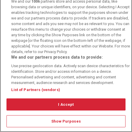
We and our
1006
partners store and access personal data, like
Herausgeberrichtlinien
browsing data or unique identifiers, on your device. Selecting I Accept
enables tracking technologies to support the purposes shown under
we and our partners process data to provide. If trackers are disabled,
© 2010-2025 - Sportwettentest.net - Der große Sportwettentest
some content and ads you see may not be as relevant to you. You can
resurface this menu to change your choices or withdraw consent at
any time by clicking the Show Purposes link on the bottom of the
Sportwetten Angebote sind nur für Volljährige verfügbar. Es gelten
webpage [or the floating icon on the bottom-left of the webpage, if
immer die AGB auf den jeweiligen Webseiten der Buchmacher.
applicable]. Your choices will have effect within our Website. For more
Wetten kann Spaß, aber auch süchtig machen!
details, refer to our Privacy Policy.
We and our partners process data to provide:
Use precise geolocation data. Actively scan device characteristics for
identification. Store and/or access information on a device.
Personalised advertising and content, advertising and content
measurement, audience research and services development.
List of Partners (vendors)
Suchtrisiken, Glücksspiel kann süchtig machen - Hilfe finden Sie auf
I Accept
buwei.de
Alle Anbieter auf dieser Webseite sind offiziell in Deutschland
lizenziert
und
werden von der
Gemeinsamen Glücksspielbehörde der Länder
reguliert
Show Purposes