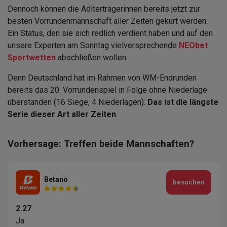
Dennoch können die Adlterträgerinnen bereits jetzt zur
besten Vorrundenmannschaft aller Zeiten gekürt werden.
Ein Status, den sie sich redlich verdient haben und auf den
unsere Experten am Sonntag vielversprechende
NEObet
Sportwetten
abschließen wollen.
Denn Deutschland hat im Rahmen von WM-Endrunden
bereits das 20. Vorrundenspiel in Folge ohne Niederlage
überstanden (16 Siege, 4 Niederlagen).
Das ist die längste
Serie dieser Art aller Zeiten
.
Vorhersage: Treffen beide Mannschaften?
Betano
besuchen
2.27
Ja