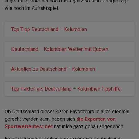
augenfällig, aber dennoch nicht ganz so stark ausgeprägt
wie noch im Auftaktspiel.
Top Tipp Deutschland – Kolumbien
Deutschland – Kolumbien Wetten mit Quoten
Aktuelles zu Deutschland – Kolumbien
Top-Fakten als Deutschland – Kolumbien Tipphilfe
Ob Deutschland dieser klaren Favoritenrolle auch diesmal
gerecht werden kann, haben sich
die Experten von
Sportwettentest.net
natürlich ganz genau angesehen.
Ergänzt durch Statistiken liefern wir eine Deutschland