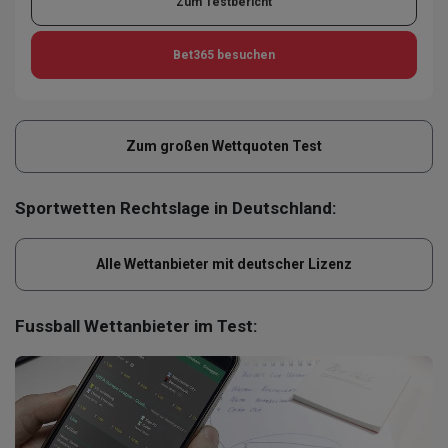
Zum Testbericht
Bet365
besuchen
Zum großen Wettquoten Test
Sportwetten Rechtslage in Deutschland:
Alle Wettanbieter mit deutscher Lizenz
Fussball Wettanbieter im Test: