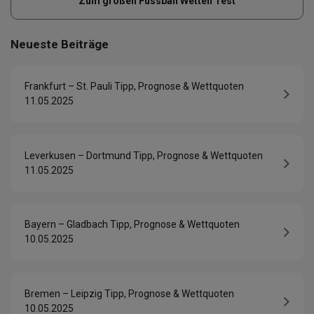
Zum großen Fussball Wetten Test
Neueste Beiträge
Frankfurt – St. Pauli Tipp, Prognose & Wettquoten
11.05.2025
Leverkusen – Dortmund Tipp, Prognose & Wettquoten
11.05.2025
Bayern – Gladbach Tipp, Prognose & Wettquoten
10.05.2025
Bremen – Leipzig Tipp, Prognose & Wettquoten
10.05.2025