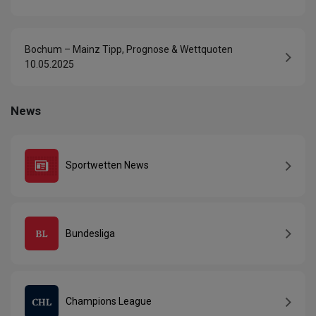
Bochum – Mainz Tipp, Prognose & Wettquoten
10.05.2025
News
Sportwetten News
Bundesliga
Champions League