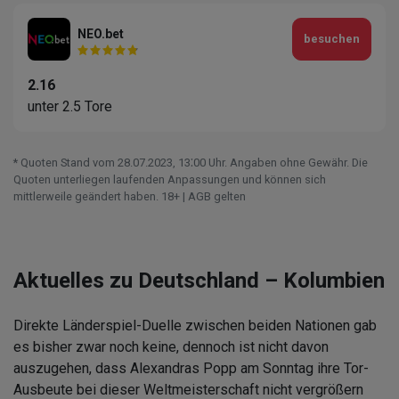
NEO.bet
besuchen
2.16
unter 2.5 Tore
* Quoten Stand vom 28.07.2023‚ 13⁚00 Uhr. Angaben ohne Gewähr. Die
Quoten unterliegen laufenden Anpassungen und können sich
mittlerweile geändert haben. 18+ | AGB gelten
Aktuelles zu Deutschland – Kolumbien
Direkte Länderspiel-Duelle zwischen beiden Nationen gab
es bisher zwar noch keine, dennoch ist nicht davon
auszugehen, dass Alexandras Popp am Sonntag ihre Tor-
Ausbeute bei dieser Weltmeisterschaft nicht vergrößern