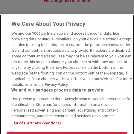
Herausgeberrichtlinien
© 2010-2025 - Sportwettentest.net - Der große Sportwettentest
We Care About Your Privacy
We and our
1006
partners store and access personal data, like
Sportwetten Angebote sind nur für Volljährige verfügbar. Es gelten
browsing data or unique identifiers, on your device. Selecting I Accept
immer die AGB auf den jeweiligen Webseiten der Buchmacher.
enables tracking technologies to support the purposes shown under
Wetten kann Spaß, aber auch süchtig machen!
we and our partners process data to provide. If trackers are disabled,
some content and ads you see may not be as relevant to you. You can
resurface this menu to change your choices or withdraw consent at
any time by clicking the Show Purposes link on the bottom of the
webpage [or the floating icon on the bottom-left of the webpage, if
applicable]. Your choices will have effect within our Website. For more
details, refer to our Privacy Policy.
We and our partners process data to provide:
Suchtrisiken, Glücksspiel kann süchtig machen - Hilfe finden Sie auf
Use precise geolocation data. Actively scan device characteristics for
buwei.de
identification. Store and/or access information on a device.
Personalised advertising and content, advertising and content
Alle Anbieter auf dieser Webseite sind offiziell in Deutschland
lizenziert
und
werden von der
Gemeinsamen Glücksspielbehörde der Länder
reguliert
measurement, audience research and services development.
List of Partners (vendors)