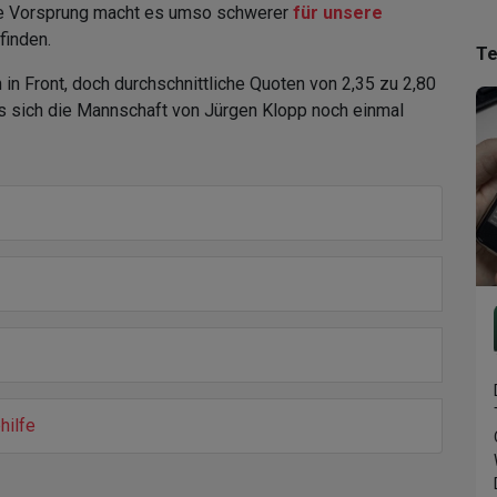
lare Vorsprung macht es umso schwerer
für unsere
finden.
Te
in Front, doch durchschnittliche Quoten von 2,35 zu 2,80
s sich die Mannschaft von Jürgen Klopp noch einmal
hilfe