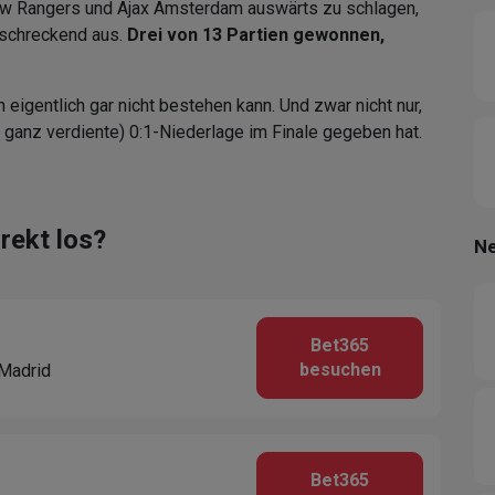
gow Rangers und Ajax Amsterdam auswärts zu schlagen,
rschreckend aus.
Drei von 13 Partien gewonnen,
eigentlich gar nicht bestehen kann. Und zwar nicht nur,
t ganz verdiente) 0:1-Niederlage im Finale gegeben hat.
rekt los?
N
Bet365
besuchen
 Madrid
Bet365