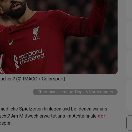
machen? (© IMAGO / Colorsport)
Champions League Tipps & Vorhersagen
chiedliche Spielzeiten hinlegen und bei denen wir uns
tscht? Am Mittwoch erwartet uns im Achtelfinale
der
spiel.