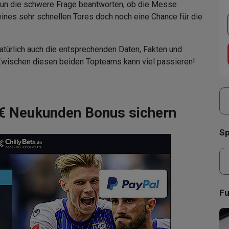
un die schwere Frage beantworten, ob die Messe
eines sehr schnellen Tores doch noch eine Chance für die
atürlich auch die entsprechenden Daten, Fakten und
: Zwischen diesen beiden Topteams kann viel passieren!
00€ Neukunden Bonus sichern
Sp
Fu