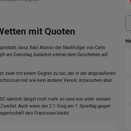
Wetten mit Quoten
Ne
ptstadt, dass Xabi Alonso der Nachfolger von Carlo
 gilt am Dienstag zunächst einmal dem Geschehen auf
t zwar mit einem Gegner zu tun, der in der abgelaufenen
chlossen hat wie kein anderer Verein, inzwischen aber
SSC nämlich längst mich mehr so rund wie unter seinem
n Zweifel. Auch wenn der 2:1-Sieg am 1. Spieltag gegen
Regentschaft des Franzosen bleibt.