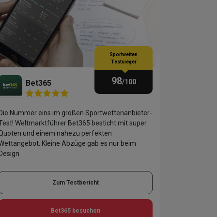
Sportwetten
Testsieger
98
/100
Bet365
Die Nummer eins im großen Sportwettenanbieter-
Test! Weltmarktführer Bet365 besticht mit super
Quoten und einem nahezu perfekten
Wettangebot. Kleine Abzüge gab es nur beim
Design.
Zum Testbericht
Bet365
besuchen