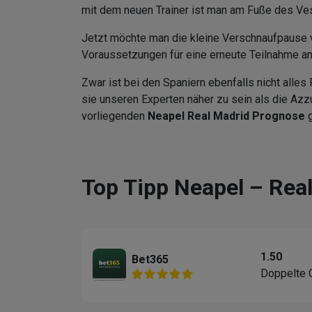
mit dem neuen Trainer ist man am Fuße des Ves
Jetzt möchte man die kleine Verschnaufpause 
Voraussetzungen für eine erneute Teilnahme a
Zwar ist bei den Spaniern ebenfalls nicht alles
sie unseren Experten näher zu sein als die Azzu
vorliegenden
Neapel Real Madrid Prognose
g
Top Tipp Neapel – Rea
1.50
Bet365
Doppelte 