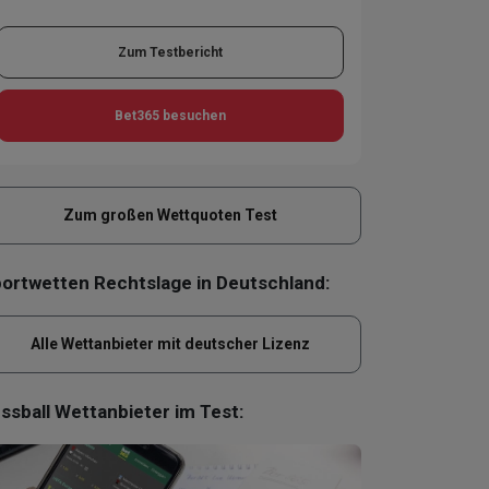
Zum Testbericht
Bet365
besuchen
Zum großen Wettquoten Test
ortwetten Rechtslage in Deutschland:
Alle Wettanbieter mit deutscher Lizenz
ssball Wettanbieter im Test: