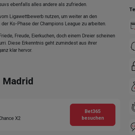
uvs ebenfalls alles andere als zufrieden.
Te
vom Ligawettbewerb nutzen, um weiter an den
n der Ko-Phase der Champions League zu arbeiten.
 Friede, Freude, Eierkuchen, doch einem Dreier scheinen
rri. Diese Erkenntnis geht zumindest aus ihrer
anz klar hervor.
l Madrid
Bet365
besuchen
Chance X2