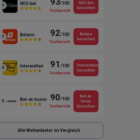
93
/100
NEO.bet
NEO.bet
besuchen
Testbericht
92
/100
Betano
Betano
besuchen
Testbericht
91
/100
Interwetten
Interwetten
besuchen
Testbericht
90
Bet-at-
/100
Bet-at-home
home
besuchen
Testbericht
Alle Wettanbieter im Vergleich