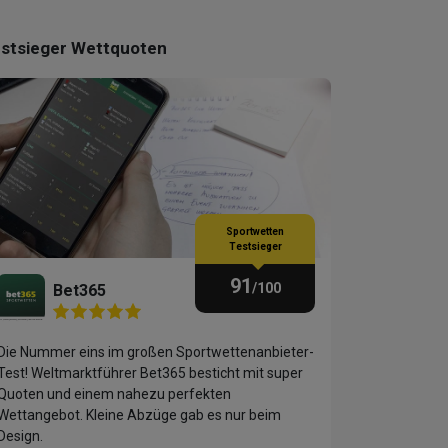
stsieger Wettquoten
Sportwetten
Testsieger
91
/100
Bet365
Die Nummer eins im großen Sportwettenanbieter-
Test! Weltmarktführer Bet365 besticht mit super
Quoten und einem nahezu perfekten
Wettangebot. Kleine Abzüge gab es nur beim
Design.