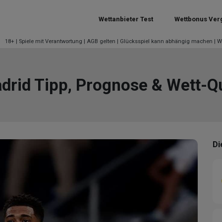
Wettanbieter Test
Wettbonus Ver
18+ | Spiele mit Verantwortung | AGB gelten | Glücksspiel kann abhängig machen | 
drid Tipp, Prognose & Wett-Q
Di