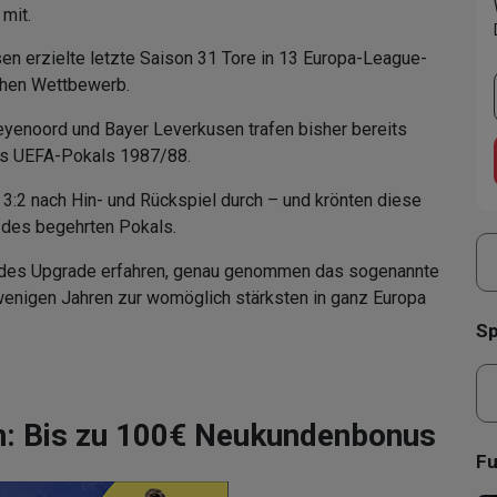
mit.
sen erzielte letzte Saison 31 Tore in 13 Europa-League-
chen Wettbewerb.
yenoord und Bayer Leverkusen trafen bisher bereits
des UEFA-Pokals 1987/88.
3:2 nach Hin- und Rückspiel durch – und krönten diese
 des begehrten Pokals.
endes Upgrade erfahren, genau genommen das sogenannte
wenigen Jahren zur womöglich stärksten in ganz Europa
Sp
: Bis zu 100€ Neukundenbonus
Fu