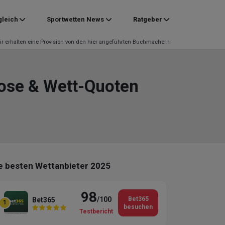
gleich
Sportwetten News
Ratgeber
Wir erhalten eine Provision von den hier angeführten Buchmachern
ose & Wett-Quoten
e besten Wettanbieter 2025
98
/100
Bet365
Bet365
besuchen
Testbericht