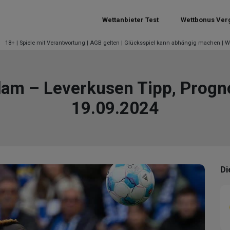
Wettanbieter Test
Wettbonus Ver
18+ | Spiele mit Verantwortung | AGB gelten | Glücksspiel kann abhängig machen | 
dam – Leverkusen Tipp, Progn
19.09.2024
Di