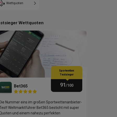
Wettquoten
stsieger Wettquoten
Sportwetten
Testsieger
91
/100
Bet365
Die Nummer eins im großen Sportwettenanbieter-
Test! Weltmarktführer Bet365 besticht mit super
Quoten und einem nahezu perfekten