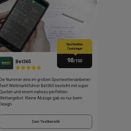
Sportwetten
Testsieger
98
/100
Bet365
Die Nummer eins im großen Sportwettenanbieter-
Test! Weltmarktführer Bet365 besticht mit super
Quoten und einem nahezu perfekten
Wettangebot. Kleine Abzüge gab es nur beim
Design.
Zum Testbericht