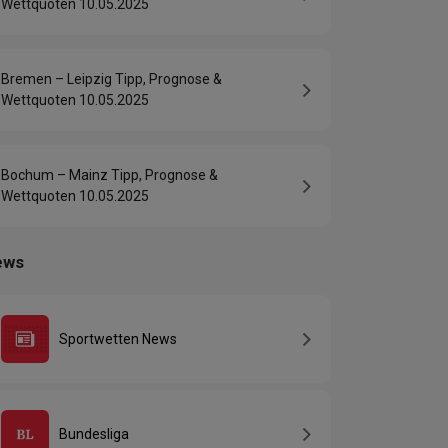
Wettquoten 10.05.2025
Bremen – Leipzig Tipp, Prognose &
Wettquoten 10.05.2025
Bochum – Mainz Tipp, Prognose &
Wettquoten 10.05.2025
ews
Sportwetten News
Bundesliga