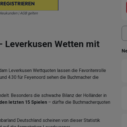
 Neukunden | AGB gelten
– Leverkusen Wetten mit
Ne
dam Leverkusen Wettquoten lassen die Favoritenrolle
4 und 4.30 für Feyenoord sehen die Buchmacher die
delt. Besonders die schwache Bilanz der Holländer in
den letzten 15 Spielen
– dürfte die Buchmacherquoten
arland Deutschland scheinen von dieser Statistik