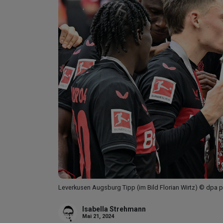
Leverkusen Augsburg Tipp (im Bild Florian Wirtz) © dpa p
Isabella Strehmann
Mai 21, 2024