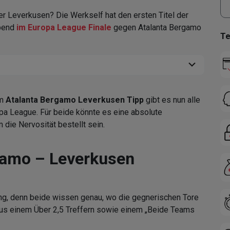
yer Leverkusen? Die Werkself hat den ersten Titel der
abend
im Europa League Finale
gegen Atalanta Bergamo
Te
em
Atalanta Bergamo Leverkusen Tipp
gibt es nun alle
pa League. Für beide könnte es eine absolute
die Nervosität bestellt sein.
gamo – Leverkusen
ng, denn beide wissen genau, wo die gegnerischen Tore
aus einem Über 2,5 Treffern sowie einem „Beide Teams