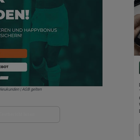
 Neukunden | AGB gelten
Testbericht lesen