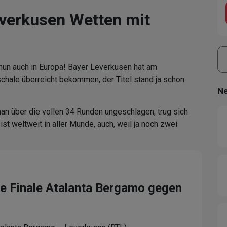
verkusen Wetten mit
nun auch in Europa! Bayer Leverkusen hat am
hale überreicht bekommen, der Titel stand ja schon
Ne
an über die vollen 34 Runden ungeschlagen, trug sich
st weltweit in aller Munde, auch, weil ja noch zwei
e Finale Atalanta Bergamo gegen