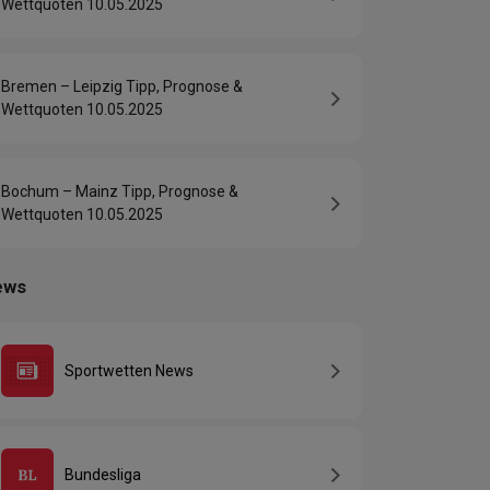
Wettquoten 10.05.2025
Bremen – Leipzig Tipp, Prognose &
Wettquoten 10.05.2025
Bochum – Mainz Tipp, Prognose &
Wettquoten 10.05.2025
ews
Sportwetten News
Bundesliga