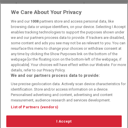
© 2010-2025 - Sportwettentest.net - Der große Sportwettentest
We Care About Your Privacy
We and our
1008
partners store and access personal data, like
Sportwetten Angebote sind nur für Volljährige verfügbar. Es gelten
browsing data or unique identifiers, on your device. Selecting I Accept
immer die AGB auf den jeweiligen Webseiten der Buchmacher.
enables tracking technologies to support the purposes shown under
Wetten kann Spaß, aber auch süchtig machen!
we and our partners process data to provide. If trackers are disabled,
some content and ads you see may not be as relevant to you. You can
resurface this menu to change your choices or withdraw consent at
any time by clicking the Show Purposes link on the bottom of the
webpage [or the floating icon on the bottom-left of the webpage, if
applicable]. Your choices will have effect within our Website. For more
details, refer to our Privacy Policy.
We and our partners process data to provide:
Suchtrisiken, Glücksspiel kann süchtig machen - Hilfe finden Sie auf
Use precise geolocation data. Actively scan device characteristics for
buwei.de
identification. Store and/or access information on a device.
Personalised advertising and content, advertising and content
Alle Anbieter auf dieser Webseite sind offiziell in Deutschland
lizenziert
und
werden von der
Gemeinsamen Glücksspielbehörde der Länder
reguliert
measurement, audience research and services development.
List of Partners (vendors)
I Accept