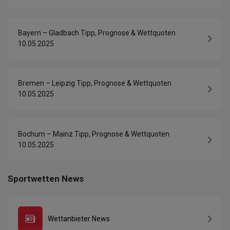
Bayern – Gladbach Tipp, Prognose & Wettquoten
10.05.2025
Bremen – Leipzig Tipp, Prognose & Wettquoten
10.05.2025
Bochum – Mainz Tipp, Prognose & Wettquoten
10.05.2025
Sportwetten News
Wettanbieter News