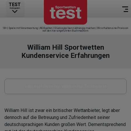
TEST
Kategorien
18+ | Spiele mit Verantwortung | AGB gelten | Glücksspiel kann abhängig machen | Wir erhalten eine Provision
von den hier angeführten Buchmachern
William Hill Sportwetten
Kundenservice Erfahrungen
zum ausführlichen William Hill Testbericht
William Hill ist zwar ein britischer Wettanbieter, legt aber
dennoch auf die Betreuung und Zufriedenheit seiner
deutschsprachigen Kunden großen Wert. Dementsprechend