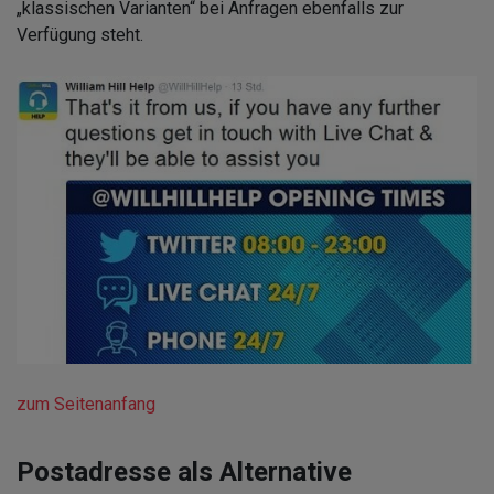
„klassischen Varianten“ bei Anfragen ebenfalls zur
Verfügung steht.
zum Seitenanfang
Postadresse als Alternative