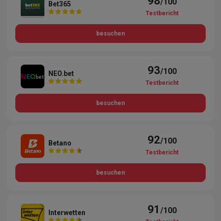
98
/100
Bet365
Testbericht
besuchen
93
/100
NEO.bet
Testbericht
besuchen
92
/100
Betano
Testbericht
besuchen
91
/100
Interwetten