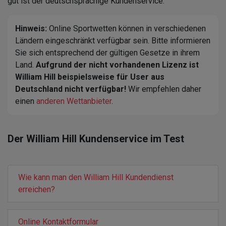
gut ist der deutschsprachige Kundenservice.
Hinweis:
Online Sportwetten können in verschiedenen
Ländern eingeschränkt verfügbar sein. Bitte informieren
Sie sich entsprechend der gültigen Gesetze in ihrem
Land.
Aufgrund der nicht vorhandenen Lizenz ist
William Hill beispielsweise für User aus
Deutschland nicht verfügbar!
Wir empfehlen daher
einen
anderen Wettanbieter
.
Der William Hill Kundenservice im Test
Wie kann man den William Hill Kundendienst
erreichen?
Online Kontaktformular