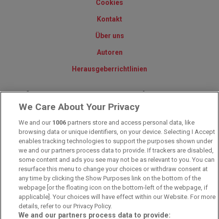
Cookies
Kontakt
Über uns
Autoren
Herausgeberrichtlinien
© 2010-2025 - Sportwettentest.net - Der große Sportwettentest
We Care About Your Privacy
We and our
1006
partners store and access personal data, like
Sportwetten Angebote sind nur für Volljährige verfügbar. Es gelten
browsing data or unique identifiers, on your device. Selecting I Accept
immer die AGB auf den jeweiligen Webseiten der Buchmacher.
Wetten kann Spaß, aber auch süchtig machen!
enables tracking technologies to support the purposes shown under
we and our partners process data to provide. If trackers are disabled,
some content and ads you see may not be as relevant to you. You can
resurface this menu to change your choices or withdraw consent at
any time by clicking the Show Purposes link on the bottom of the
webpage [or the floating icon on the bottom-left of the webpage, if
applicable]. Your choices will have effect within our Website. For more
details, refer to our Privacy Policy.
We and our partners process data to provide: