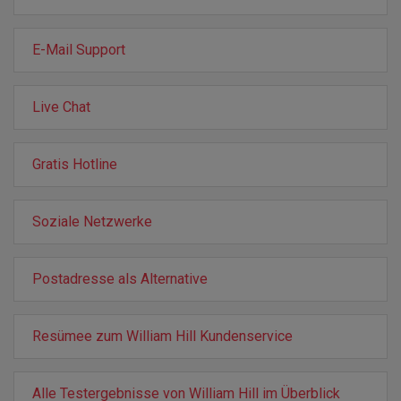
E-Mail Support
Live Chat
Gratis Hotline
Soziale Netzwerke
Postadresse als Alternative
Resümee zum William Hill Kundenservice
Alle Testergebnisse von William Hill im Überblick