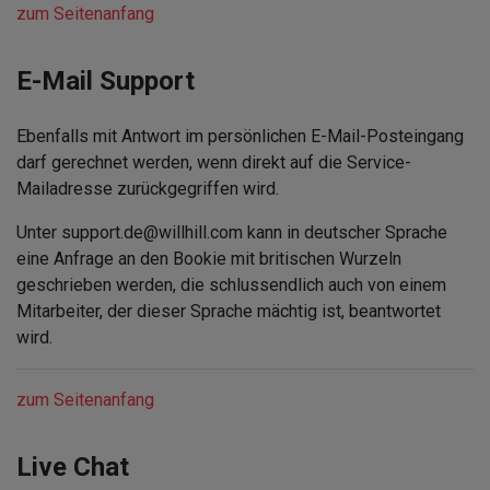
zum Seitenanfang
E-Mail Support
Ebenfalls mit Antwort im persönlichen E-Mail-Posteingang
darf gerechnet werden, wenn direkt auf die Service-
Mailadresse zurückgegriffen wird.
Unter
support.de@willhill.com
kann in deutscher Sprache
eine Anfrage an den Bookie mit britischen Wurzeln
geschrieben werden, die schlussendlich auch von einem
Mitarbeiter, der dieser Sprache mächtig ist, beantwortet
wird.
zum Seitenanfang
Live Chat