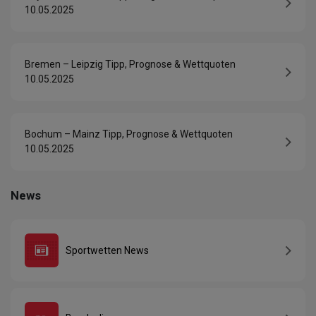
10.05.2025
Bremen – Leipzig Tipp, Prognose & Wettquoten
10.05.2025
Bochum – Mainz Tipp, Prognose & Wettquoten
10.05.2025
News
Sportwetten News