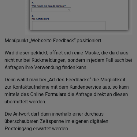
Menüpunkt „Webseite Feedback“ positioniert.
Wird dieser geklickt, öffnet sich eine Maske, die durchaus
nicht nur bei Rückmeldungen, sondern in jedem Fall auch bei
Anfragen ihre Verwendung finden kann.
Denn wählt man bei „Art des Feedbacks“ die Möglichkeit
zur Kontaktaufnahme mit dem Kundenservice aus, so kann
mittels des Online Formulars die Anfrage direkt an diesen
übermittelt werden.
Die Antwort darf dann innerhalb einer durchaus
überschaubaren Zeitspanne im eigenen digitalen
Posteingang erwartet werden.