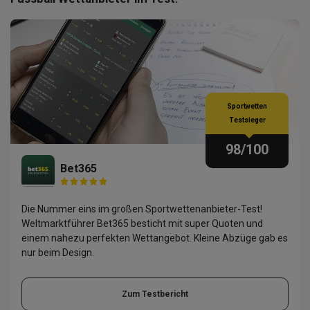
Sportwetten
Testsieger
98
/100
Bet365
Die Nummer eins im großen Sportwettenanbieter-Test!
Weltmarktführer Bet365 besticht mit super Quoten und
einem nahezu perfekten Wettangebot. Kleine Abzüge gab es
nur beim Design.
Zum Testbericht