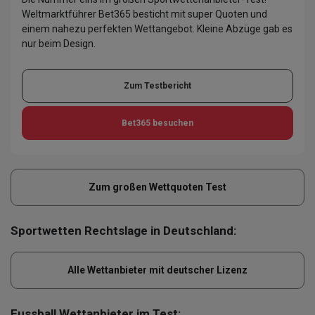
Weltmarktführer Bet365 besticht mit super Quoten und
einem nahezu perfekten Wettangebot. Kleine Abzüge gab es
nur beim Design.
Zum Testbericht
Bet365
besuchen
Zum großen Wettquoten Test
Sportwetten Rechtslage in Deutschland:
Alle Wettanbieter mit deutscher Lizenz
Fussball Wettanbieter im Test: