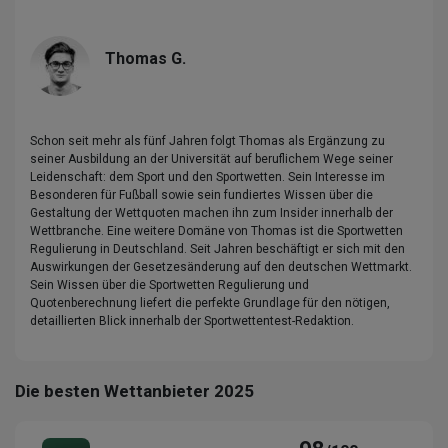
Thomas G.
Schon seit mehr als fünf Jahren folgt Thomas als Ergänzung zu
seiner Ausbildung an der Universität auf beruflichem Wege seiner
Leidenschaft: dem Sport und den Sportwetten. Sein Interesse im
Besonderen für Fußball sowie sein fundiertes Wissen über die
Gestaltung der Wettquoten machen ihn zum Insider innerhalb der
Wettbranche. Eine weitere Domäne von Thomas ist die Sportwetten
Regulierung in Deutschland. Seit Jahren beschäftigt er sich mit den
Auswirkungen der Gesetzesänderung auf den deutschen Wettmarkt.
Sein Wissen über die Sportwetten Regulierung und
Quotenberechnung liefert die perfekte Grundlage für den nötigen,
detaillierten Blick innerhalb der Sportwettentest-Redaktion.
Die besten Wettanbieter 2025