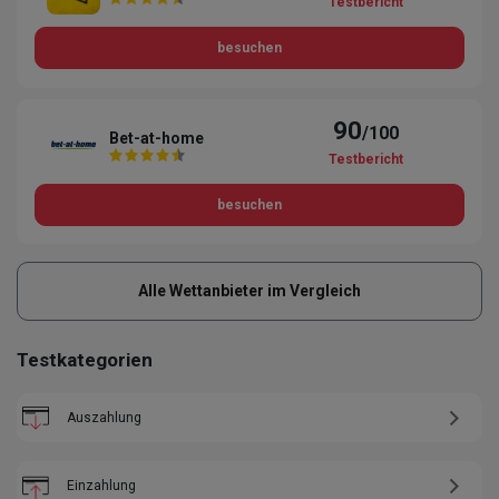
Testbericht
besuchen
90
/100
Bet-at-home
Testbericht
besuchen
Alle Wettanbieter im Vergleich
Testkategorien
Auszahlung
Einzahlung