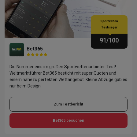
Sportwetten
Testsieger
91
/100
Bet365
Die Nummer eins im großen Sportwettenanbieter-Test!
Weltmarktführer Bet365 besticht mit super Quoten und
einem nahezu perfekten Wettangebot. Kleine Abzüge gab es
nur beim Design.
Zum Testbericht
Bet365
besuchen