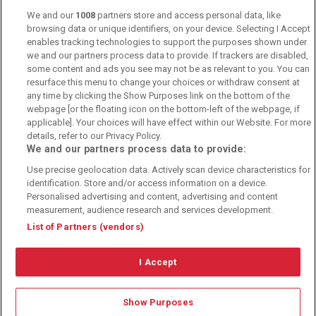
We and our
1008
partners store and access personal data, like
Sportwetten Angebote sind nur für Volljährige verfügbar. Es gelten
browsing data or unique identifiers, on your device. Selecting I Accept
immer die AGB auf den jeweiligen Webseiten der Buchmacher.
Wetten kann Spaß, aber auch süchtig machen!
enables tracking technologies to support the purposes shown under
we and our partners process data to provide. If trackers are disabled,
some content and ads you see may not be as relevant to you. You can
resurface this menu to change your choices or withdraw consent at
any time by clicking the Show Purposes link on the bottom of the
webpage [or the floating icon on the bottom-left of the webpage, if
applicable]. Your choices will have effect within our Website. For more
details, refer to our Privacy Policy.
We and our partners process data to provide:
Suchtrisiken, Glücksspiel kann süchtig machen - Hilfe finden Sie auf
Use precise geolocation data. Actively scan device characteristics for
buwei.de
identification. Store and/or access information on a device.
Personalised advertising and content, advertising and content
Alle Anbieter auf dieser Webseite sind offiziell in Deutschland
lizenziert
und
werden von der
Gemeinsamen Glücksspielbehörde der Länder
reguliert
measurement, audience research and services development.
List of Partners (vendors)
I Accept
Show Purposes