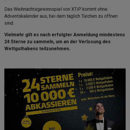
Das Weihnachtsgewinnspiel von XTiP kommt ohne
Adventskalender aus, bei dem täglich Türchen zu öffnen
sind.
Vielmehr gilt es nach erfolgter Anmeldung mindestens
24 Sterne zu sammeln, um an der Verlosung des
Wettguthabens teilzunehmen.