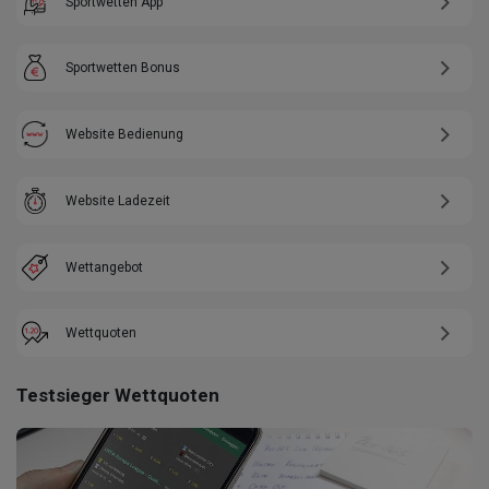
Sportwetten App
Sportwetten Bonus
Website Bedienung
Website Ladezeit
Wettangebot
Wettquoten
Testsieger Wettquoten