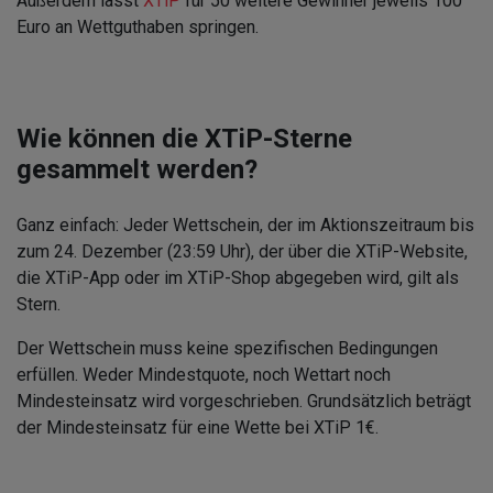
Außerdem lässt
XTiP
für 50 weitere Gewinner jeweils 100
Euro an Wettguthaben springen.
Wie können die XTiP-Sterne
gesammelt werden?
Ganz einfach: Jeder Wettschein, der im Aktionszeitraum bis
zum 24. Dezember (23:59 Uhr), der über die XTiP-Website,
die XTiP-App oder im XTiP-Shop abgegeben wird, gilt als
Stern.
Der Wettschein muss keine spezifischen Bedingungen
erfüllen. Weder Mindestquote, noch Wettart noch
Mindesteinsatz wird vorgeschrieben. Grundsätzlich beträgt
der Mindesteinsatz für eine Wette bei XTiP 1€.