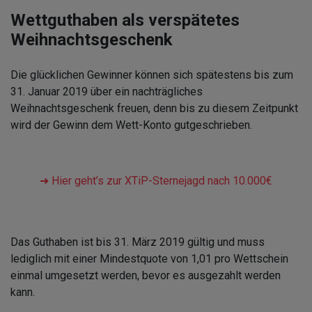
Wettguthaben als verspätetes
Weihnachtsgeschenk
Die glücklichen Gewinner können sich spätestens bis zum
31. Januar 2019 über ein nachträgliches
Weihnachtsgeschenk freuen, denn bis zu diesem Zeitpunkt
wird der Gewinn dem Wett-Konto gutgeschrieben.
➜ Hier geht’s zur XTiP-Sternejagd nach 10.000€
Das Guthaben ist bis 31. März 2019 gültig und muss
lediglich mit einer Mindestquote von 1,01 pro Wettschein
einmal umgesetzt werden, bevor es ausgezahlt werden
kann.