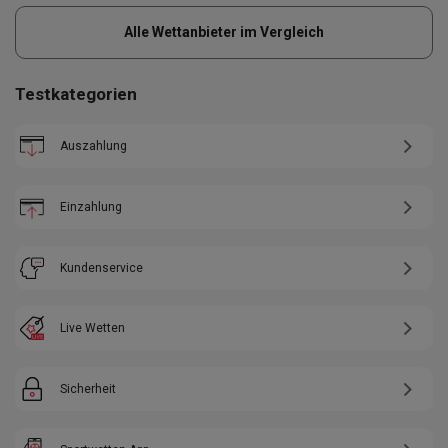
Alle Wettanbieter im Vergleich
Testkategorien
Auszahlung
Einzahlung
Kundenservice
Live Wetten
Sicherheit