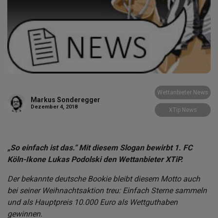
Wettanbieter News
Markus Sonderegger
Dezember 4, 2018
XTip News
„So einfach ist das.“ Mit diesem Slogan bewirbt 1. FC
Köln-Ikone Lukas Podolski den Wettanbieter XTiP.
Der bekannte deutsche Bookie bleibt diesem Motto auch
bei seiner Weihnachtsaktion treu: Einfach Sterne sammeln
und als Hauptpreis 10.000 Euro als Wettguthaben
gewinnen.