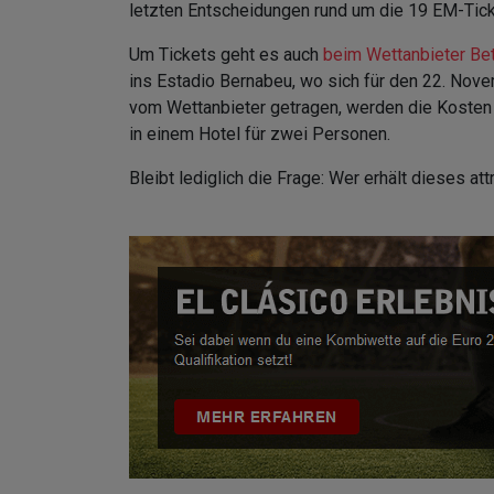
letzten Entscheidungen rund um die 19 EM-Tick
Um Tickets geht es auch
beim Wettanbieter Be
ins Estadio Bernabeu, wo sich für den 22. Nove
vom Wettanbieter getragen, werden die Kosten
in einem Hotel für zwei Personen.
Bleibt lediglich die Frage: Wer erhält dieses a