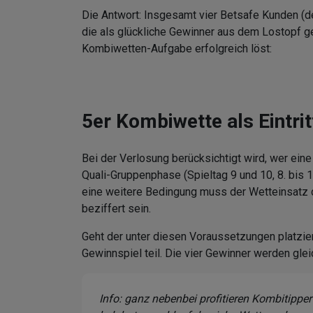
Die Antwort: Insgesamt vier Betsafe Kunden (d
die als glückliche Gewinner aus dem Lostopf ge
Kombiwetten-Aufgabe erfolgreich löst:
5er Kombiwette als Eintri
Bei der Verlosung berücksichtigt wird, wer ein
Quali-Gruppenphase (Spieltag 9 und 10, 8. bis 1
eine weitere Bedingung muss der Wetteinsatz 
beziffert sein.
Geht der unter diesen Voraussetzungen platzie
Gewinnspiel teil. Die vier Gewinner werden gle
Info: ganz nebenbei profitieren Kombitipp