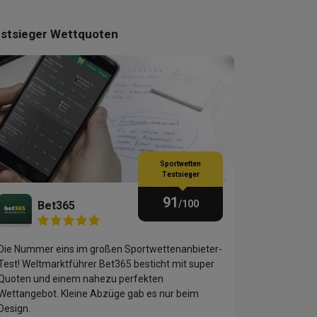
stsieger Wettquoten
Sportwetten
Testsieger
91
/100
Bet365
Die Nummer eins im großen Sportwettenanbieter-
Test! Weltmarktführer Bet365 besticht mit super
Quoten und einem nahezu perfekten
Wettangebot. Kleine Abzüge gab es nur beim
Design.