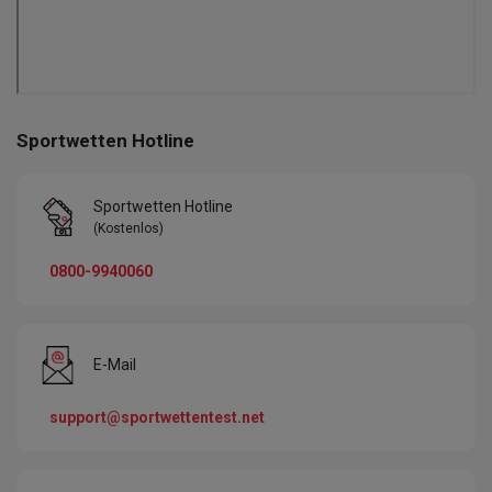
Sportwetten Hotline
Sportwetten Hotline
(Kostenlos)
0800-9940060
E-Mail
support@sportwettentest.net