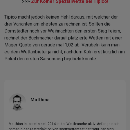
>>>
Zur Kölner Spezialwette bei Tipico!
Tipico macht jedoch keinen Hehl daraus, mit welcher der
drei Varianten am ehesten zu rechnen ist. Sollten die
Domstädter noch vor Weihnachten den ersten Sieg feiern,
rechnet der Buchmacher darauf platzierte Wetten mit einer
Mager-Quote von gerade mal 1,02 ab. Verübeln kann man
es dem Wettanbieter ja nicht, nachdem Köln erst kürzlich im
Pokal den ersten Saisonsieg bejubeln konnte.
Matthias
Matthias ist bereits seit 2014 in der Wettbranche aktiv. Anfangs noch
primär in der Testredaktion von sportwettentest.net tätig, hat sich