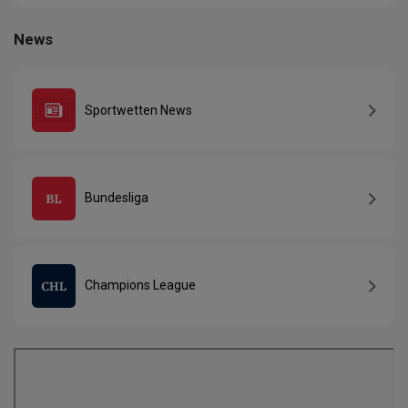
News
Sportwetten News
Bundesliga
Champions League