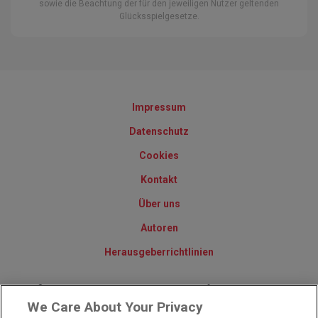
sowie die Beachtung der für den jeweiligen Nutzer geltenden
Glücksspielgesetze.
Impressum
Datenschutz
Cookies
Kontakt
Über uns
Autoren
Herausgeberrichtlinien
© 2010-2025 - Sportwettentest.net - Der große Sportwettentest
We Care About Your Privacy