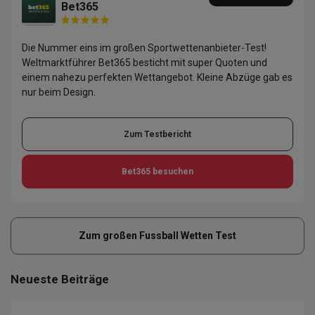
Bet365
Die Nummer eins im großen Sportwettenanbieter-Test!
Weltmarktführer Bet365 besticht mit super Quoten und
einem nahezu perfekten Wettangebot. Kleine Abzüge gab es
nur beim Design.
Zum Testbericht
Bet365
besuchen
Zum großen Fussball Wetten Test
Neueste Beiträge