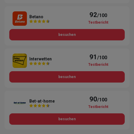
92
/100
Betano
Testbericht
besuchen
91
/100
Interwetten
Testbericht
besuchen
90
/100
Bet-at-home
Testbericht
besuchen