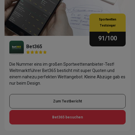
Sportwetten
Testsieger
91
/100
Bet365
Die Nummer eins im großen Sportwettenanbieter-Test!
Weltmarktführer Bet365 besticht mit super Quoten und
einem nahezu perfekten Wettangebot. Kleine Abzüge gab es
nur beim Design.
Zum Testbericht
Bet365
besuchen