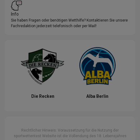
Info
Sie haben Fragen oder benötigen Wetthilfe? Kontaktieren Sie unsere
Fachredaktion jederzeit telefonisch oder per Mail!
Die Recken
Alba Berlin
Rechtlicher Hinweis: Voraussetzung für die Nutzung der
sportwettentest Website ist die Vollendung des 18. Lebensjahres