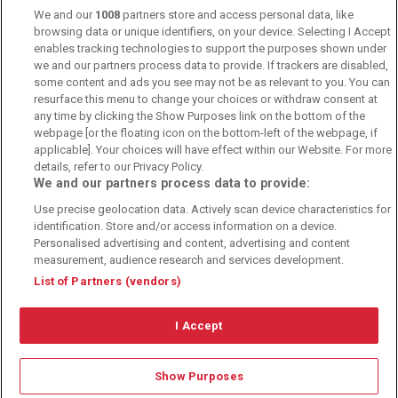
We and our
1008
partners store and access personal data, like
Sportwetten Angebote sind nur für Volljährige verfügbar. Es gelten
browsing data or unique identifiers, on your device. Selecting I Accept
immer die AGB auf den jeweiligen Webseiten der Buchmacher.
Wetten kann Spaß, aber auch süchtig machen!
enables tracking technologies to support the purposes shown under
we and our partners process data to provide. If trackers are disabled,
some content and ads you see may not be as relevant to you. You can
resurface this menu to change your choices or withdraw consent at
any time by clicking the Show Purposes link on the bottom of the
webpage [or the floating icon on the bottom-left of the webpage, if
applicable]. Your choices will have effect within our Website. For more
details, refer to our Privacy Policy.
We and our partners process data to provide:
Suchtrisiken, Glücksspiel kann süchtig machen - Hilfe finden Sie auf
Use precise geolocation data. Actively scan device characteristics for
buwei.de
identification. Store and/or access information on a device.
Personalised advertising and content, advertising and content
Alle Anbieter auf dieser Webseite sind offiziell in Deutschland
lizenziert
und
werden von der
Gemeinsamen Glücksspielbehörde der Länder
reguliert
measurement, audience research and services development.
List of Partners (vendors)
I Accept
Show Purposes