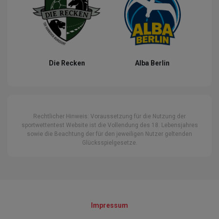
Die Recken
Alba Berlin
Rechtlicher Hinweis: Voraussetzung für die Nutzung der
sportwettentest Website ist die Vollendung des 18. Lebensjahres
sowie die Beachtung der für den jeweiligen Nutzer geltenden
Glücksspielgesetze.
Impressum