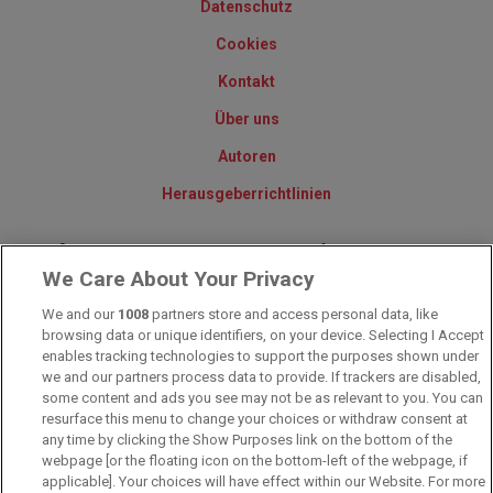
Datenschutz
Cookies
Kontakt
Über uns
Autoren
Herausgeberrichtlinien
© 2010-2025 - Sportwettentest.net - Der große Sportwettentest
We Care About Your Privacy
We and our
1008
partners store and access personal data, like
Sportwetten Angebote sind nur für Volljährige verfügbar. Es gelten
browsing data or unique identifiers, on your device. Selecting I Accept
immer die AGB auf den jeweiligen Webseiten der Buchmacher.
Wetten kann Spaß, aber auch süchtig machen!
enables tracking technologies to support the purposes shown under
we and our partners process data to provide. If trackers are disabled,
some content and ads you see may not be as relevant to you. You can
resurface this menu to change your choices or withdraw consent at
any time by clicking the Show Purposes link on the bottom of the
webpage [or the floating icon on the bottom-left of the webpage, if
applicable]. Your choices will have effect within our Website. For more