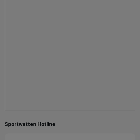
Sportwetten Hotline