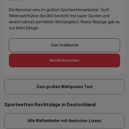
Die Nummer eins im großen Sportwettenanbieter-Test!
Weltmarktführer Bet365 besticht mit super Quoten und
einem nahezu perfekten Wettangebot. Kleine Abzüge gab es
nur beim Design.
Zum Testbericht
Bet365
besuchen
Zum großen Wettquoten Test
Sportwetten Rechtslage in Deutschland:
Alle Wettanbieter mit deutscher Lizenz