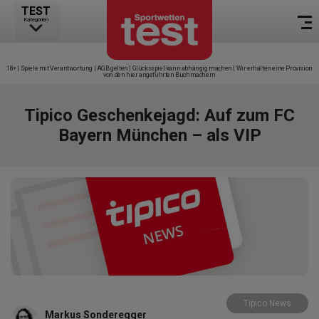
TEST
Kategorien
18+ | Spiele mit Verantwortung | AGB gelten | Glücksspiel kann abhängig machen | Wir erhalten eine Provision
von den hier angeführten Buchmachern
Tipico Geschenkejagd: Auf zum FC
Bayern München – als VIP
Tipico News
Markus Sonderegger