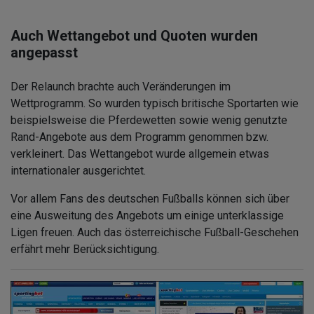
Auch Wettangebot und Quoten wurden
angepasst
Der Relaunch brachte auch Veränderungen im
Wettprogramm. So wurden typisch britische Sportarten wie
beispielsweise die Pferdewetten sowie wenig genutzte
Rand-Angebote aus dem Programm genommen bzw.
verkleinert. Das Wettangebot wurde allgemein etwas
internationaler ausgerichtet.
Vor allem Fans des deutschen Fußballs können sich über
eine Ausweitung des Angebots um einige unterklassige
Ligen freuen. Auch das österreichische Fußball-Geschehen
erfährt mehr Berücksichtigung.