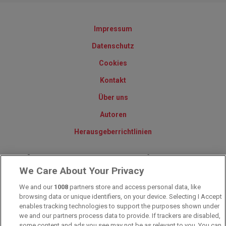
Impressum
Datenschutz
Cookies
Kontakt
Über uns
Autoren
Herausgeberrichtlinien
© 2010-2025 - Sportwettentest.net - Der große Sportwettentest
We Care About Your Privacy
We and our
1008
partners store and access personal data, like
Sportwetten Angebote sind nur für Volljährige verfügbar. Es gelten
browsing data or unique identifiers, on your device. Selecting I Accept
immer die AGB auf den jeweiligen Webseiten der Buchmacher.
enables tracking technologies to support the purposes shown under
Wetten kann Spaß, aber auch süchtig machen!
we and our partners process data to provide. If trackers are disabled,
some content and ads you see may not be as relevant to you. You can