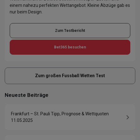
einem nahezu perfekten Wettangebot. Kleine Abzüge gab es
nur beim Design.
Zum Testbericht
Bet365
besuchen
Zum großen Fussball Wetten Test
Neueste Beiträge
Frankfurt – St. Pauli Tipp, Prognose & Wettquoten
11.05.2025