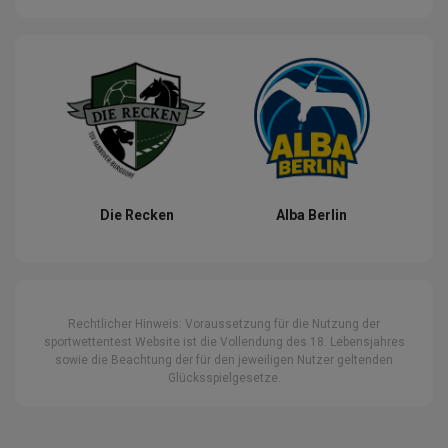
Die Recken
Alba Berlin
Rechtlicher Hinweis: Voraussetzung für die Nutzung der
sportwettentest Website ist die Vollendung des 18. Lebensjahres
sowie die Beachtung der für den jeweiligen Nutzer geltenden
Glücksspielgesetze.