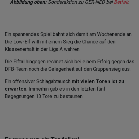
Abbildung oben:
Sonderaktion zu GER-NED bei
Betfair
.
Ein spannendes Spiel bahnt sich damit am Wochenende an.
Die Löw-Elf will mit einem Sieg die Chance auf den
Klassenerhalt in der Liga A wahren.
Die Elftal hingegen rechnet sich bei einem Erfolg gegen das
DFB-Team noch die Gelegenheit auf den Gruppensieg aus.
Ein offensiver Schlagabtausch
mit vielen Toren ist zu
erwarten
. Immerhin gab es in den letzten fünf
Begegnungen 13 Tore zu bestaunen.