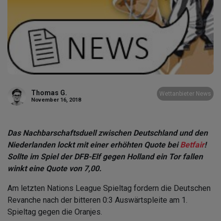
Thomas G.
Wettanbieter News
November 16, 2018
Das Nachbarschaftsduell zwischen Deutschland und den
Niederlanden lockt mit einer erhöhten Quote bei
Betfair
!
Sollte im Spiel der DFB-Elf gegen Holland ein Tor fallen
winkt eine Quote von 7,00.
Am letzten Nations League Spieltag fordern die Deutschen
Revanche nach der bitteren 0:3 Auswärtspleite am 1.
Spieltag gegen die Oranjes.