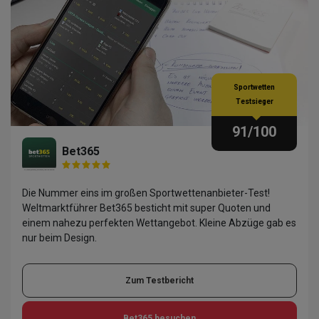
Sportwetten
Testsieger
91
/100
Bet365
Die Nummer eins im großen Sportwettenanbieter-Test!
Weltmarktführer Bet365 besticht mit super Quoten und
einem nahezu perfekten Wettangebot. Kleine Abzüge gab es
nur beim Design.
Zum Testbericht
Bet365
besuchen