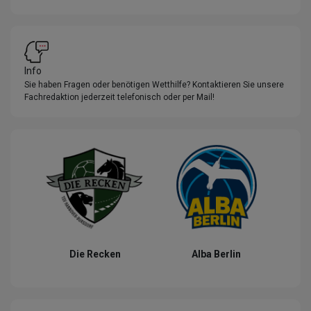
Info
Sie haben Fragen oder benötigen Wetthilfe? Kontaktieren Sie unsere
Fachredaktion jederzeit telefonisch oder per Mail!
Die Recken
Alba Berlin