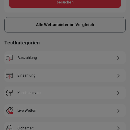
besuchen
Alle Wettanbieter im Vergleich
Testkategorien
Auszahlung
Einzahlung
Kundenservice
Live Wetten
Sicherheit