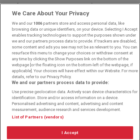
© 2010-2025 - Sportwettentest.net - Der große Sportwettentest
We Care About Your Privacy
We and our
1006
partners store and access personal data, like
Sportwetten Angebote sind nur für Volljährige verfügbar. Es gelten
browsing data or unique identifiers, on your device. Selecting I Accept
immer die AGB auf den jeweiligen Webseiten der Buchmacher.
Wetten kann Spaß, aber auch süchtig machen!
enables tracking technologies to support the purposes shown under
we and our partners process data to provide. If trackers are disabled,
some content and ads you see may not be as relevant to you. You can
resurface this menu to change your choices or withdraw consent at
any time by clicking the Show Purposes link on the bottom of the
webpage [or the floating icon on the bottom-left of the webpage, if
applicable]. Your choices will have effect within our Website. For more
details, refer to our Privacy Policy.
We and our partners process data to provide:
Suchtrisiken, Glücksspiel kann süchtig machen - Hilfe finden Sie auf
Use precise geolocation data. Actively scan device characteristics for
buwei.de
identification. Store and/or access information on a device.
Personalised advertising and content, advertising and content
Alle Anbieter auf dieser Webseite sind offiziell in Deutschland
lizenziert
und
werden von der
Gemeinsamen Glücksspielbehörde der Länder
reguliert
measurement, audience research and services development.
List of Partners (vendors)
I Accept