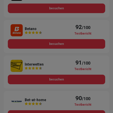
besuchen
92
/100
Betano
Testbericht
besuchen
91
/100
Interwetten
Testbericht
besuchen
90
/100
Bet-at-home
Testbericht