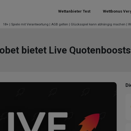
Wettanbieter Test
Wettbonus Ver
18+ | Spiele mit Verantwortung | AGB gelten | Glücksspiel kann abhängig machen | 
obet bietet Live Quotenboosts
Di