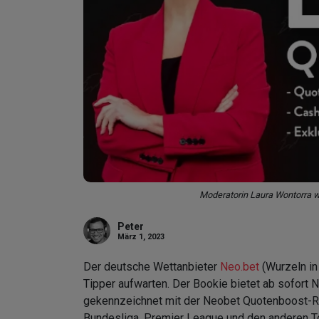
Moderatorin Laura Wontorra wi
Peter
März 1, 2023
Der deutsche Wettanbieter
Neo.bet
(Wurzeln in
Tipper aufwarten. Der Bookie bietet ab sofort 
gekennzeichnet mit der Neobet Quotenboost-Rak
Bundesliga, Premier League und den anderen T