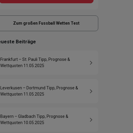
Zum großen Fussball Wetten Test
ueste Beiträge
Frankfurt – St. Pauli Tipp, Prognose &
Wettquoten 11.05.2025
Leverkusen – Dortmund Tipp, Prognose &
Wettquoten 11.05.2025
Bayern – Gladbach Tipp, Prognose &
Wettquoten 10.05.2025