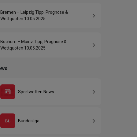
Bremen – Leipzig Tipp, Prognose &
Wettquoten 10.05.2025
Bochum – Mainz Tipp, Prognose &
Wettquoten 10.05.2025
ews
Sportwetten News
Bundesliga