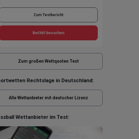
Zum Testbericht
Bet365
besuchen
Zum großen Wettquoten Test
ortwetten Rechtslage in Deutschland:
Alle Wettanbieter mit deutscher Lizenz
ssball Wettanbieter im Test: