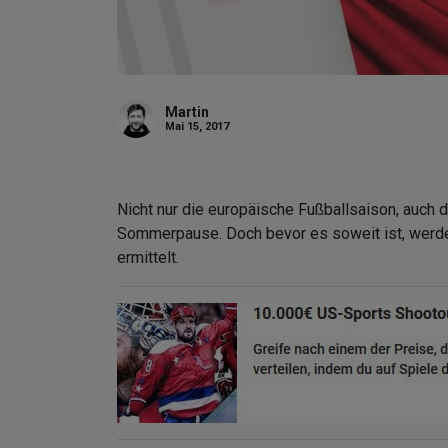
Martin
Mai 15, 2017
Nicht nur die europäische Fußballsaison, auch
Sommerpause. Doch bevor es soweit ist, werde
ermittelt.