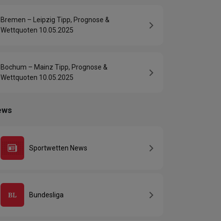
Bremen – Leipzig Tipp, Prognose &
Wettquoten 10.05.2025
Bochum – Mainz Tipp, Prognose &
Wettquoten 10.05.2025
ews
Sportwetten News
Bundesliga