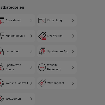
stkategorien
Auszahlung
Einzahlung
Kundenservice
Live Wetten
Sicherheit
Sportwetten App
Sportwetten
Website
Bonus
Bedienung
Website Ladezeit
Wettangebot
Wettquoten