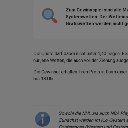
Zum Gewinnspiel sind alle 
Systemwetten. Der Wetteins
Gratiswetten werden nicht g
Die Quote darf dabei nicht unter 1,40 liegen.
nur jene Wetten, die auch vor der Ziehung ausge
Die Gewinner erhalten ihren Preis in Form eine
bis 18 Uhr.
Sowohl die NHL als auch NBA Pla
Zunächst werden im K.o.-System a
Conferences (Western und Eastern) 