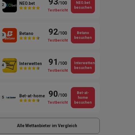
93
/100
NEO.bet
NEO.bet
besuchen
Testbericht
92
/100
Betano
Betano
besuchen
Testbericht
91
/100
Interwetten
Interwetten
besuchen
Testbericht
90
Bet-at-
/100
Bet-at-home
home
besuchen
Testbericht
Alle Wettanbieter im Vergleich