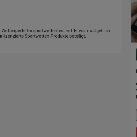
ls Wettexperte für sportwettentest.net. Er war maßgeblich
 lizenzierte Sportwetten-Produkte beteiligt.