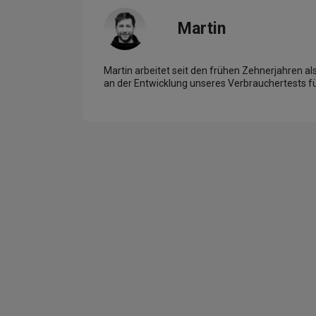
Martin
Martin arbeitet seit den frühen Zehnerjahren a
an der Entwicklung unseres Verbrauchertests für