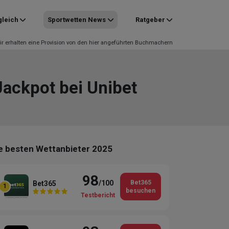
gleich
Sportwetten News
Ratgeber
Wir erhalten eine Provision von den hier angeführten Buchmachern
ackpot bei Unibet
e besten Wettanbieter 2025
98
/100
Bet365
Bet365
besuchen
Testbericht