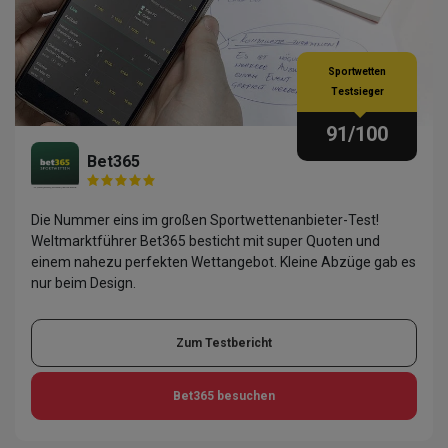
Sportwetten
Testsieger
91
/100
Bet365
Die Nummer eins im großen Sportwettenanbieter-Test!
Weltmarktführer Bet365 besticht mit super Quoten und
einem nahezu perfekten Wettangebot. Kleine Abzüge gab es
nur beim Design.
Zum Testbericht
Bet365
besuchen