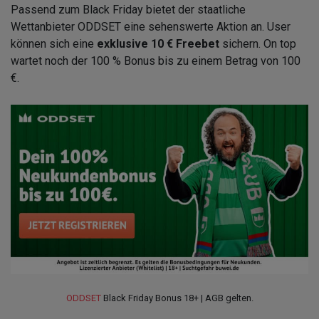
Passend zum Black Friday bietet der staatliche
Wettanbieter ODDSET eine sehenswerte Aktion an. User
können sich eine
exklusive 10 € Freebet
sichern. On top
wartet noch der 100 % Bonus bis zu einem Betrag von 100
€.
ODDSET
Black Friday Bonus 18+ | AGB gelten.