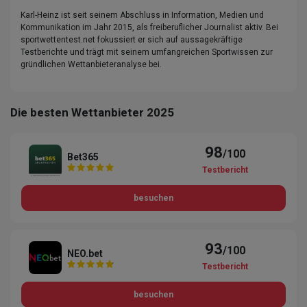
Karl-Heinz ist seit seinem Abschluss in Information, Medien und
Kommunikation im Jahr 2015, als freiberuflicher Journalist aktiv. Bei
sportwettentest.net fokussiert er sich auf aussagekräftige
Testberichte und trägt mit seinem umfangreichen Sportwissen zur
gründlichen Wettanbieteranalyse bei.
Die besten Wettanbieter 2025
98
/100
Bet365
Testbericht
besuchen
93
/100
NEO.bet
Testbericht
besuchen