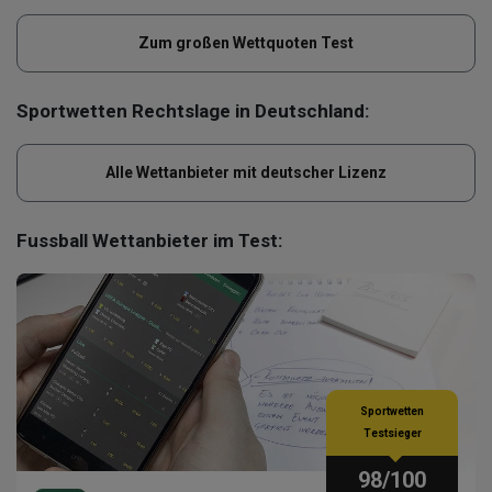
Zum großen Wettquoten Test
Sportwetten Rechtslage in Deutschland:
Alle Wettanbieter mit deutscher Lizenz
Fussball Wettanbieter im Test:
Sportwetten
Testsieger
98
/100