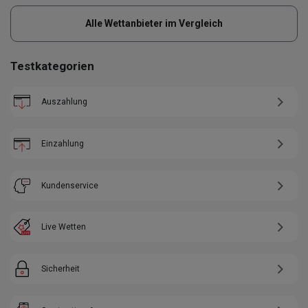
Alle Wettanbieter im Vergleich
Testkategorien
Auszahlung
Einzahlung
Kundenservice
Live Wetten
Sicherheit