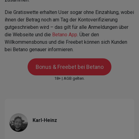
Die Gratiswette erhalten User sogar ohne Einzahlung, wobei
ihnen der Betrag noch am Tag der Kontoverifizierung
gutgeschrieben wird – das gilt für alle Anmeldungen über
die Webseite und die
Betano App
. Über den
Willkommensbonus und die Freebet können sich Kunden
bei Betano genauer informieren.
Bonus & Freebet bei Betano
18+ | AGB gelten.
Karl-Heinz