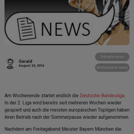
Betsafe News
Gerald
August 24, 2016
Wettanbieter News
Am Wochenende startet endlich die
Deutsche Bundesliga
.
In der 2. Liga wird bereits seit mehreren Wochen wieder
gespielt und auch die meisten europäischen Topligen haben
ihren Betrieb nach der Sommerpause wieder aufgenommen.
Nachdem am Freitagabend Meister Bayern München die