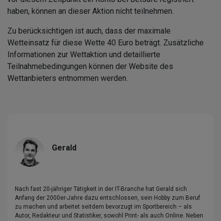
haben, können an dieser Aktion nicht teilnehmen.
Zu berücksichtigen ist auch, dass der maximale
Wetteinsatz für diese Wette 40 Euro beträgt. Zusätzliche
Informationen zur Wettaktion und detaillierte
Teilnahmebedingungen können der Website des
Wettanbieters entnommen werden.
Gerald
Nach fast 20-jähriger Tätigkeit in der IT-Branche hat Gerald sich
Anfang der 2000er-Jahre dazu entschlossen, sein Hobby zum Beruf
zu machen und arbeitet seitdem bevorzugt im Sportbereich – als
Autor, Redakteur und Statistiker, sowohl Print- als auch Online. Neben