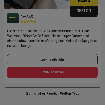
Testsieger
98
/100
Bet365
Die Nummer eins im großen Sportwettenanbieter-Test!
Weltmarktführer Bet365 besticht mit super Quoten und
einem nahezu perfekten Wettangebot. Kleine Abzüge gab es
nur beim Design.
Zum Testbericht
Bet365
besuchen
Zum großen Fussball Wetten Test