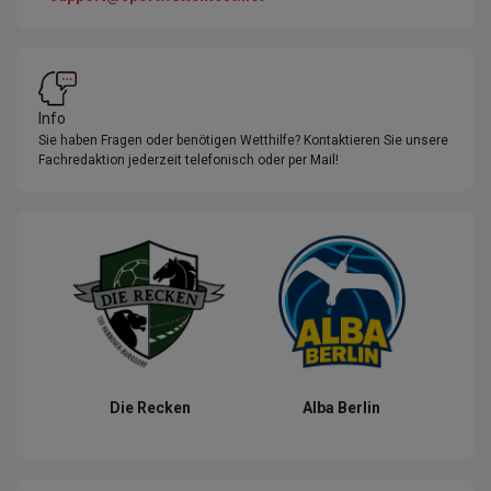
Info
Sie haben Fragen oder benötigen Wetthilfe? Kontaktieren Sie unsere
Fachredaktion jederzeit telefonisch oder per Mail!
Die Recken
Alba Berlin