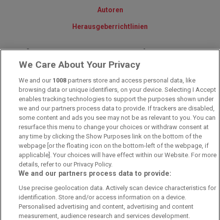
Autoren
Herausgeberrichtlinien
© 2010-2025 - Sportwettentest.net - Der große Sportwettentest
We Care About Your Privacy
We and our
1008
partners store and access personal data, like
Sportwetten Angebote sind nur für Volljährige verfügbar. Es gelten
browsing data or unique identifiers, on your device. Selecting I Accept
immer die AGB auf den jeweiligen Webseiten der Buchmacher.
enables tracking technologies to support the purposes shown under
Wetten kann Spaß, aber auch süchtig machen!
we and our partners process data to provide. If trackers are disabled,
some content and ads you see may not be as relevant to you. You can
resurface this menu to change your choices or withdraw consent at
any time by clicking the Show Purposes link on the bottom of the
webpage [or the floating icon on the bottom-left of the webpage, if
applicable]. Your choices will have effect within our Website. For more
details, refer to our Privacy Policy.
We and our partners process data to provide:
Suchtrisiken, Glücksspiel kann süchtig machen - Hilfe finden Sie auf
Use precise geolocation data. Actively scan device characteristics for
buwei.de
identification. Store and/or access information on a device.
Personalised advertising and content, advertising and content
Alle Anbieter auf dieser Webseite sind offiziell in Deutschland
lizenziert
und
werden von der
Gemeinsamen Glücksspielbehörde der Länder
reguliert
measurement, audience research and services development.