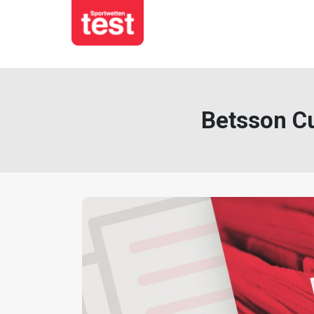
Betsson Cu