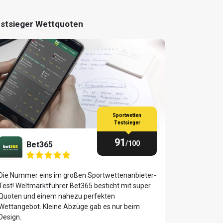
stsieger Wettquoten
Sportwetten
Testsieger
91
/100
Bet365
Die Nummer eins im großen Sportwettenanbieter-
Test! Weltmarktführer Bet365 besticht mit super
Quoten und einem nahezu perfekten
Wettangebot. Kleine Abzüge gab es nur beim
Design.