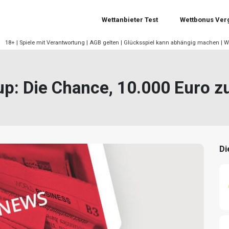
Wettanbieter Test
Wettbonus Ver
18+ | Spiele mit Verantwortung | AGB gelten | Glücksspiel kann abhängig machen | 
p: Die Chance, 10.000 Euro 
Di