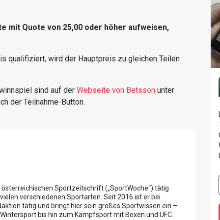
te mit Quote von 25,00 oder höher aufweisen,
is qualifiziert, wird der Hauptpreis zu gleichen Teilen
winnspiel sind auf der
Webseite von Betsson
unter
uch der Teilnahme-Button.
sterreichischen Sportzeitschrift („SportWoche“) tätig
vielen verschiedenen Sportarten. Seit 2016 ist er bei
ktion tätig und bringt hier sein großes Sportwissen ein –
 Wintersport bis hin zum Kampfsport mit Boxen und UFC.