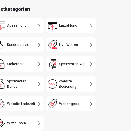
stkategorien
Auszahlung
Einzahlung
Kundenservice
Live Wetten
Sicherheit
Sportwetten App
Sportwetten
Website
Bonus
Bedienung
Website Ladezeit
Wettangebot
Wettquoten