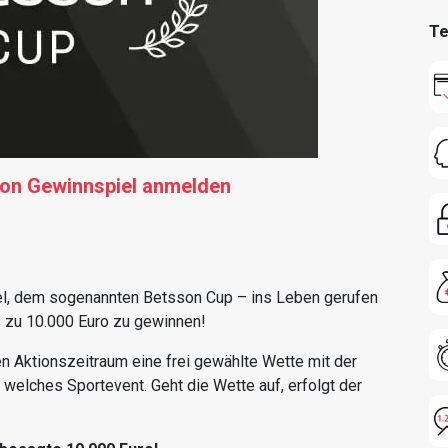
Te
son Gewinnspiel anmelden
el, dem sogenannten Betsson Cup – ins Leben gerufen
 zu 10.000 Euro zu gewinnen!
n Aktionszeitraum eine frei gewählte Wette mit der
elches Sportevent. Geht die Wette auf, erfolgt der