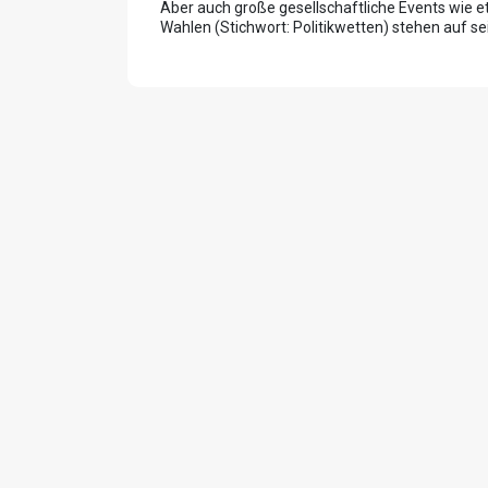
Aber auch große gesellschaftliche Events wie e
Wahlen (Stichwort: Politikwetten) stehen auf s