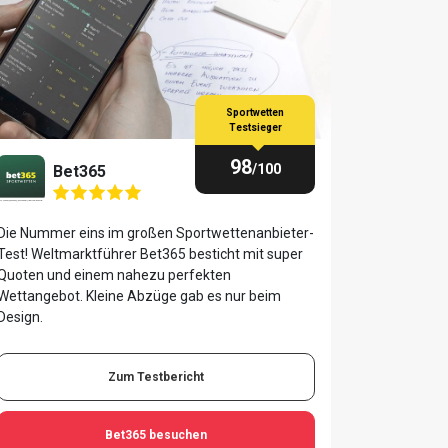
Sportwetten
Testsieger
98
/100
Bet365
Die Nummer eins im großen Sportwettenanbieter-
Test! Weltmarktführer Bet365 besticht mit super
Quoten und einem nahezu perfekten
Wettangebot. Kleine Abzüge gab es nur beim
Design.
Zum Testbericht
Bet365
besuchen