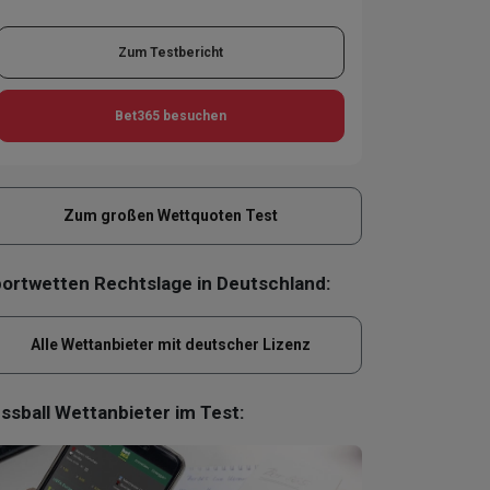
Zum Testbericht
Bet365
besuchen
Zum großen Wettquoten Test
ortwetten Rechtslage in Deutschland:
Alle Wettanbieter mit deutscher Lizenz
ssball Wettanbieter im Test: