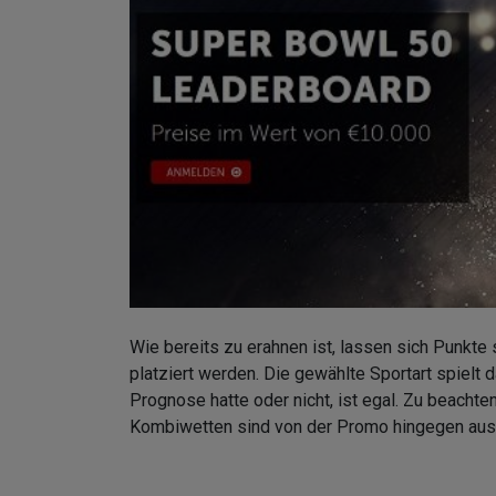
Wie bereits zu erahnen ist, lassen sich Punkt
platziert werden. Die gewählte Sportart spielt d
Prognose hatte oder nicht, ist egal. Zu beachten
Kombiwetten sind von der Promo hingegen au