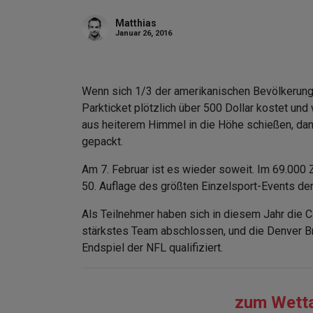
Matthias
Januar 26, 2016
Wenn sich 1/3 der amerikanischen Bevölkerung
Parkticket plötzlich über 500 Dollar kostet 
aus heiterem Himmel in die Höhe schießen, dan
gepackt.
Am 7. Februar ist es wieder soweit. Im 69.000 
50. Auflage des größten Einzelsport-Events de
Als Teilnehmer haben sich in diesem Jahr die C
stärkstes Team abschlossen, und die Denver Bro
Endspiel der NFL qualifiziert.
zum Wetta