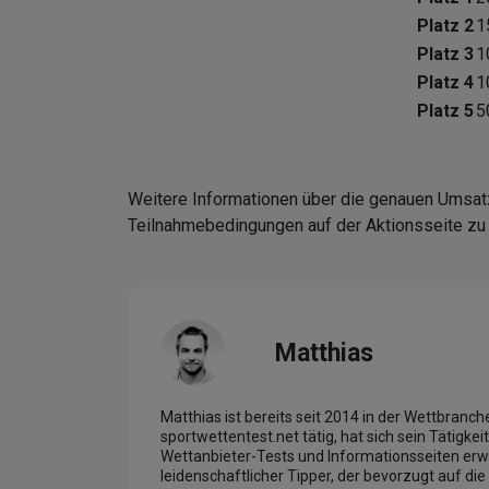
Platz 2
1
Platz 3
1
Platz 4
1
Platz 5
5
Weitere Informationen über die genauen Umsa
Teilnahmebedingungen auf der Aktionsseite zu
Matthias
Matthias ist bereits seit 2014 in der Wettbranch
sportwettentest.net tätig, hat sich sein Tätigke
Wettanbieter-Tests und Informationsseiten erwe
leidenschaftlicher Tipper, der bevorzugt auf di