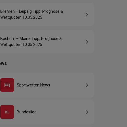
Bremen – Leipzig Tipp, Prognose &
Wettquoten 10.05.2025
Bochum – Mainz Tipp, Prognose &
Wettquoten 10.05.2025
ews
Sportwetten News
Bundesliga