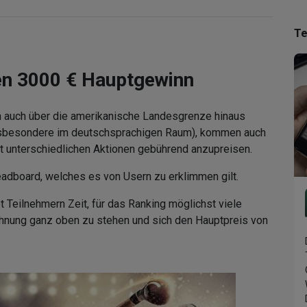
Te
en 3000 € Hauptgewinn
n auch über die amerikanische Landesgrenze hinaus
insbesondere im deutschsprachigen Raum), kommen auch
t unterschiedlichen Aktionen gebührend anzupreisen.
eadboard, welches es von Usern zu erklimmen gilt.
t Teilnehmern Zeit, für das Ranking möglichst viele
chnung ganz oben zu stehen und sich den Hauptpreis von