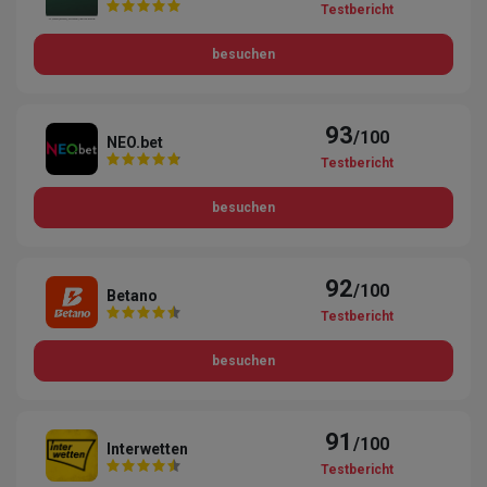
Testbericht
besuchen
93
/100
NEO.bet
Testbericht
besuchen
92
/100
Betano
Testbericht
besuchen
91
/100
Interwetten
Testbericht