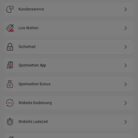
Kundenservice
Live Wetten
Sicherheit
Sportwetten App
Sportwetten Bonus
Website Bedienung
Website Ladezeit