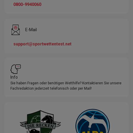
0800-9940060
E-Mail
support@sportwettentest.net
Info
Sie haben Fragen oder benötigen Wetthilfe? Kontaktieren Sie unsere
Fachredaktion jederzeit telefonisch oder per Mail!