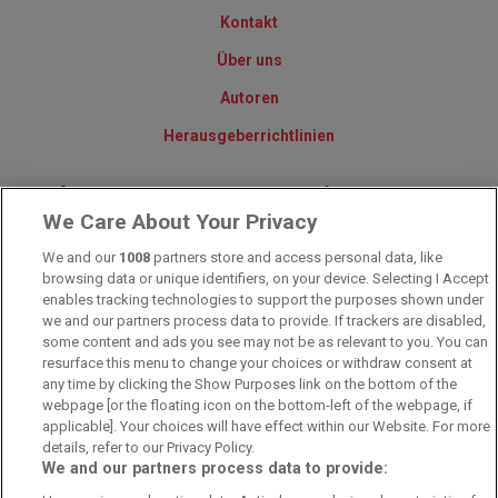
Kontakt
Über uns
Autoren
Herausgeberrichtlinien
© 2010-2025 - Sportwettentest.net - Der große Sportwettentest
We Care About Your Privacy
We and our
1008
partners store and access personal data, like
Sportwetten Angebote sind nur für Volljährige verfügbar. Es gelten
browsing data or unique identifiers, on your device. Selecting I Accept
immer die AGB auf den jeweiligen Webseiten der Buchmacher.
enables tracking technologies to support the purposes shown under
Wetten kann Spaß, aber auch süchtig machen!
we and our partners process data to provide. If trackers are disabled,
some content and ads you see may not be as relevant to you. You can
resurface this menu to change your choices or withdraw consent at
any time by clicking the Show Purposes link on the bottom of the
webpage [or the floating icon on the bottom-left of the webpage, if
applicable]. Your choices will have effect within our Website. For more
details, refer to our Privacy Policy.
We and our partners process data to provide: