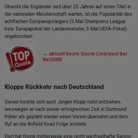
Obwohl die Engländer seit über 25 Jahren auf einen Titel in
der nationalen Meisterschaft warten, ist die Popularität des
achtfachen Europacupsiegers (5 Mal Champions League
bzw. Europapokal der Landesmeister, 3 Mal UEFA-Pokal)
ungebrochen.
→
aktuell beste Quote Liverpool bei
Bet3000
Klopps Rückkehr nach Deutschland
Dieser konnte sich auch Jürgen Klopp nicht entziehen,
weswegen er nach seiner erfolgreichen Zeit in Dortmund
früher als geplant wieder einen Verein übernahm und dem
Ruf an die Anfield Road Folge leistete.
Dort hat Klopp mittlerweile eine recht wechselhafte Saison