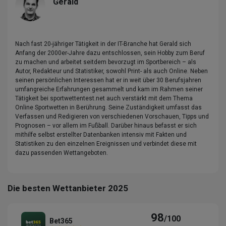
Gerald
Nach fast 20-jähriger Tätigkeit in der IT-Branche hat Gerald sich
Anfang der 2000er-Jahre dazu entschlossen, sein Hobby zum Beruf
zu machen und arbeitet seitdem bevorzugt im Sportbereich – als
Autor, Redakteur und Statistiker, sowohl Print- als auch Online. Neben
seinen persönlichen Interessen hat er in weit über 30 Berufsjahren
umfangreiche Erfahrungen gesammelt und kam im Rahmen seiner
Tätigkeit bei sportwettentest.net auch verstärkt mit dem Thema
Online Sportwetten in Berührung. Seine Zuständigkeit umfasst das
Verfassen und Redigieren von verschiedenen Vorschauen, Tipps und
Prognosen – vor allem im Fußball. Darüber hinaus befasst er sich
mithilfe selbst erstellter Datenbanken intensiv mit Fakten und
Statistiken zu den einzelnen Ereignissen und verbindet diese mit
dazu passenden Wettangeboten.
Die besten Wettanbieter 2025
98
/100
Bet365