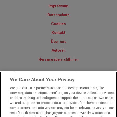
Impressum
Datenschutz
Cookies
Kontakt
Über uns
Autoren
Herausgeberrichtlinien
© 2010-2025 - Sportwettentest.net - Der große Sportwettentest
We Care About Your Privacy
We and our
1008
partners store and access personal data, like
Sportwetten Angebote sind nur für Volljährige verfügbar. Es gelten
browsing data or unique identifiers, on your device. Selecting I Accept
immer die AGB auf den jeweiligen Webseiten der Buchmacher.
enables tracking technologies to support the purposes shown under
Wetten kann Spaß, aber auch süchtig machen!
we and our partners process data to provide. If trackers are disabled,
some content and ads you see may not be as relevant to you. You can
resurface this menu to change your choices or withdraw consent at