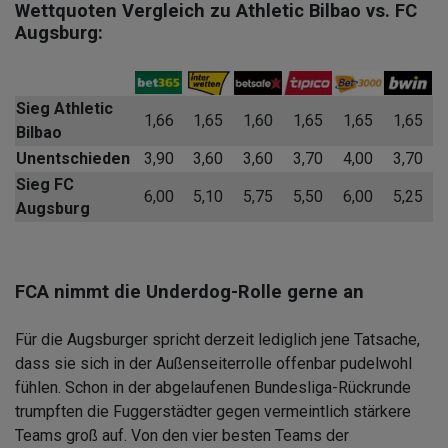
Wettquoten Vergleich zu Athletic Bilbao vs. FC
Augsburg:
Sieg Athletic
1,66
1,65
1,60
1,65
1,65
1,65
Bilbao
Unentschieden
3,90
3,60
3,60
3,70
4,00
3,70
Sieg FC
6,00
5,10
5,75
5,50
6,00
5,25
Augsburg
FCA nimmt die Underdog-Rolle gerne an
Für die Augsburger spricht derzeit lediglich jene Tatsache,
dass sie sich in der Außenseiterrolle offenbar pudelwohl
fühlen. Schon in der abgelaufenen Bundesliga-Rückrunde
trumpften die Fuggerstädter gegen vermeintlich stärkere
Teams groß auf. Von den vier besten Teams der