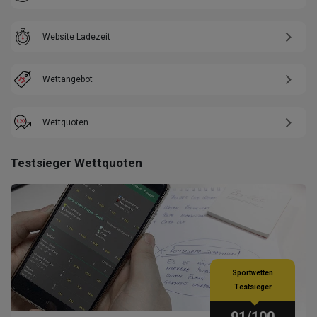
Website Ladezeit
Wettangebot
Wettquoten
Testsieger Wettquoten
Sportwetten
Testsieger
91
/100