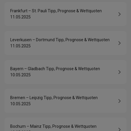
Frankfurt – St. Pauli Tipp, Prognose & Wettquoten
11.05.2025
Leverkusen – Dortmund Tipp, Prognose & Wettquoten
11.05.2025
Bayern – Gladbach Tipp, Prognose & Wettquoten
10.05.2025
Bremen – Leipzig Tipp, Prognose & Wettquoten
10.05.2025
Bochum – Mainz Tipp, Prognose & Wettquoten