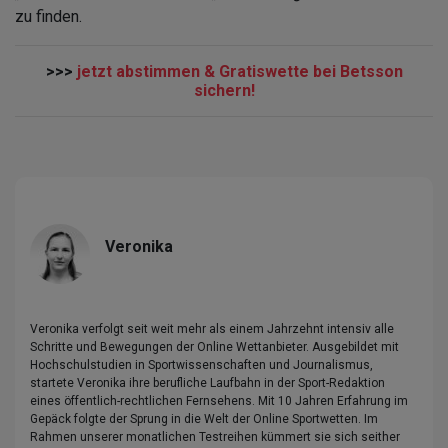
zu finden.
>>>
jetzt abstimmen & Gratiswette bei Betsson
sichern!
Veronika
Veronika verfolgt seit weit mehr als einem Jahrzehnt intensiv alle
Schritte und Bewegungen der Online Wettanbieter. Ausgebildet mit
Hochschulstudien in Sportwissenschaften und Journalismus,
startete Veronika ihre berufliche Laufbahn in der Sport-Redaktion
eines öffentlich-rechtlichen Fernsehens. Mit 10 Jahren Erfahrung im
Gepäck folgte der Sprung in die Welt der Online Sportwetten. Im
Rahmen unserer monatlichen Testreihen kümmert sie sich seither