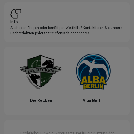
Info
Sie haben Fragen oder benötigen Wetthilfe? Kontaktieren Sie unsere
Fachredaktion jederzeit telefonisch oder per Mail!
Die Recken
Alba Berlin
Rechtlicher Hinweis: Voraussetzung für die Nutzung der