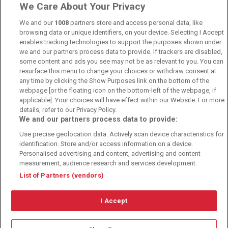
We Care About Your Privacy
We and our
1008
partners store and access personal data, like
Sportwetten Angebote sind nur für Volljährige verfügbar. Es gelten
browsing data or unique identifiers, on your device. Selecting I Accept
immer die AGB auf den jeweiligen Webseiten der Buchmacher.
Wetten kann Spaß, aber auch süchtig machen!
enables tracking technologies to support the purposes shown under
we and our partners process data to provide. If trackers are disabled,
some content and ads you see may not be as relevant to you. You can
resurface this menu to change your choices or withdraw consent at
any time by clicking the Show Purposes link on the bottom of the
webpage [or the floating icon on the bottom-left of the webpage, if
applicable]. Your choices will have effect within our Website. For more
details, refer to our Privacy Policy.
We and our partners process data to provide:
Suchtrisiken, Glücksspiel kann süchtig machen - Hilfe finden Sie auf
Use precise geolocation data. Actively scan device characteristics for
buwei.de
identification. Store and/or access information on a device.
Personalised advertising and content, advertising and content
Alle Anbieter auf dieser Webseite sind offiziell in Deutschland
lizenziert
und
werden von der
Gemeinsamen Glücksspielbehörde der Länder
reguliert
measurement, audience research and services development.
List of Partners (vendors)
I Accept