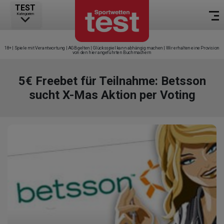
TEST
Kategorien
18+ | Spiele mit Verantwortung | AGB gelten | Glücksspiel kann abhängig machen | Wir erhalten eine Provision
von den hier angeführten Buchmachern
5€ Freebet für Teilnahme: Betsson
sucht X-Mas Aktion per Voting