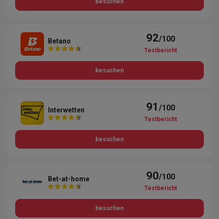
besuchen
92
/100
Betano
Testbericht
besuchen
91
/100
Interwetten
Testbericht
besuchen
90
/100
Bet-at-home
Testbericht
besuchen