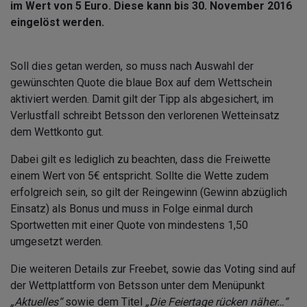
im Wert von 5 Euro. Diese kann bis 30. November 2016
eingelöst werden.
Soll dies getan werden, so muss nach Auswahl der
gewünschten Quote die blaue Box auf dem Wettschein
aktiviert werden. Damit gilt der Tipp als abgesichert, im
Verlustfall schreibt Betsson den verlorenen Wetteinsatz
dem Wettkonto gut.
Dabei gilt es lediglich zu beachten, dass die Freiwette
einem Wert von 5€ entspricht. Sollte die Wette zudem
erfolgreich sein, so gilt der Reingewinn (Gewinn abzüglich
Einsatz) als Bonus und muss in Folge einmal durch
Sportwetten mit einer Quote von mindestens 1,50
umgesetzt werden.
Die weiteren Details zur Freebet, sowie das Voting sind auf
der Wettplattform von Betsson unter dem Menüpunkt
„Aktuelles“
sowie dem Titel
„Die Feiertage rücken näher…“