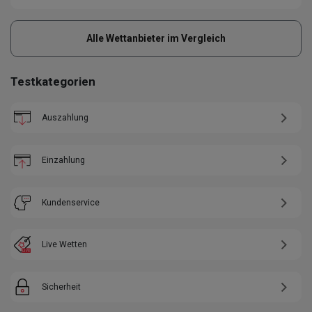
Alle Wettanbieter im Vergleich
Testkategorien
Auszahlung
Einzahlung
Kundenservice
Live Wetten
Sicherheit