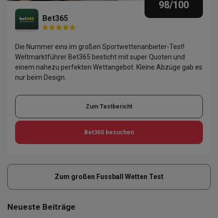
98
/100
Bet365
Die Nummer eins im großen Sportwettenanbieter-Test!
Weltmarktführer Bet365 besticht mit super Quoten und
einem nahezu perfekten Wettangebot. Kleine Abzüge gab es
nur beim Design.
Zum Testbericht
Bet365
besuchen
Zum großen Fussball Wetten Test
Neueste Beiträge