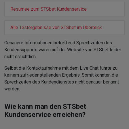
Resümee zum STSbet Kundenservice
Alle Testergebnisse von STSbet im Überblick
Genauere Informationen betreffend Sprechzeiten des
Kundensupports waren auf der Website von STSbet leider
nicht ersichtlich.
Selbst die Kontaktaufnahme mit dem Live Chat führte zu
keinem zufriedenstellenden Ergebnis. Somit konnten die
Sprechzeiten des Kundendienstes nicht genauer benannt
werden.
Wie kann man den STSbet
Kundenservice erreichen?