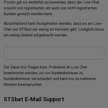
Positiv gilt es weiterhin zu bewerten, dass der Live-Chat
sowohl von registrierten als auch von nicht registrierten
Kunden genutzt werden kann.
Abschließend kann festgehalten werden, dass es am Live-
Chat von STSbet nur wenig zu meckern gibt. Lediglich muss
ein wenig Geduld aufgebracht werden.
Alle Wettanbieter im Vergleich
Die Dauer bis Fragen bzw. Probleme im Live Chat
beantwortet werden, ist von Kundenbetreuer zu
Kundenbetreuer verschieden und kann bis zu mehreren
Minuten beanspruchen.
STSbet E-Mail Support