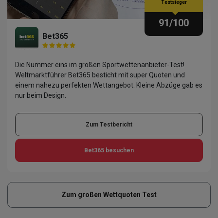
Testsieger
91
/100
Bet365
Die Nummer eins im großen Sportwettenanbieter-Test!
Weltmarktführer Bet365 besticht mit super Quoten und
einem nahezu perfekten Wettangebot. Kleine Abzüge gab es
nur beim Design.
Zum Testbericht
Bet365
besuchen
Zum großen Wettquoten Test