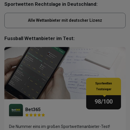
Sportwetten Rechtslage in Deutschland:
Alle Wettanbieter mit deutscher Lizenz
Fussball Wettanbieter im Test:
Sportwetten
Testsieger
98
/100
Bet365
Die Nummer eins im großen Sportwettenanbieter-Test!