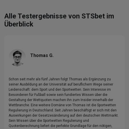
Alle Testergebnisse von STSbet im
Überblick
Thomas G.
Schon seit mehr als fünf Jahren folgt Thomas als Ergänzung zu
seiner Ausbildung an der Universität auf beruflichem Wege seiner
Leidenschaft: dem Sport und den Sportwetten. Sein Interesse im
Besonderen für Fußball sowie sein fundiertes Wissen über die
Gestaltung der Wettquoten machen ihn zum Insider innerhalb der
Wettbranche. Eine weitere Domäne von Thomas ist die Sportwetten
Regulierung in Deutschland. Seit Jahren beschäftigt er sich mit den
Auswirkungen der Gesetzesänderung auf den deutschen Wettmarkt.
Sein Wissen über die Sportwetten Regulierung und
Quotenberechnung liefert die perfekte Grundlage für den nötigen,