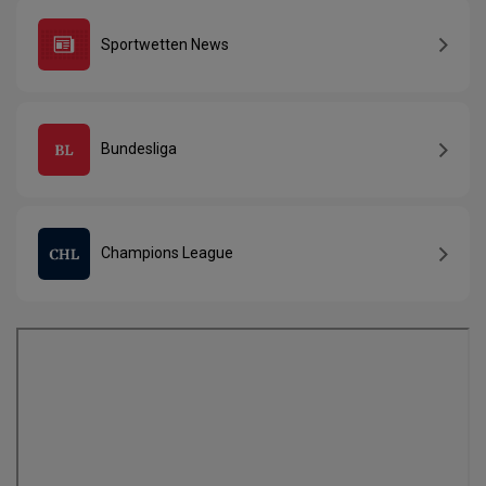
Sportwetten News
Bundesliga
Champions League