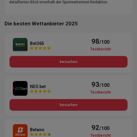
detaillierten Blick innerhalb der Sportwettentest-Redaktion.
Die besten Wettanbieter 2025
98
/100
Bet365
Testbericht
besuchen
93
/100
NEO.bet
Testbericht
besuchen
92
/100
Betano
Testbericht