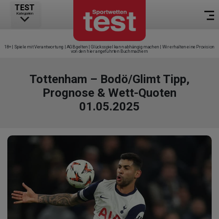
TEST
Kategorien
18+ | Spiele mit Verantwortung | AGB gelten | Glücksspiel kann abhängig machen | Wir erhalten eine Provision
von den hier angeführten Buchmachern
Tottenham – Bodö/Glimt Tipp,
Prognose & Wett-Quoten
01.05.2025