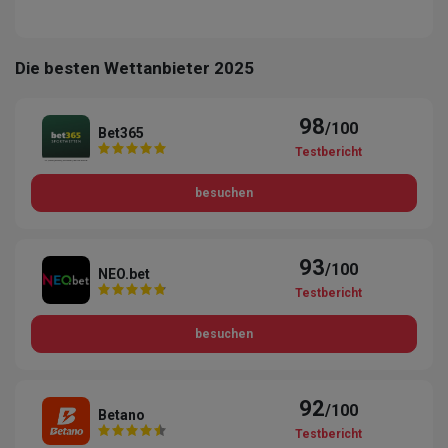
Die besten Wettanbieter 2025
98
/100
Bet365
Testbericht
besuchen
93
/100
NEO.bet
Testbericht
besuchen
92
/100
Betano
Testbericht