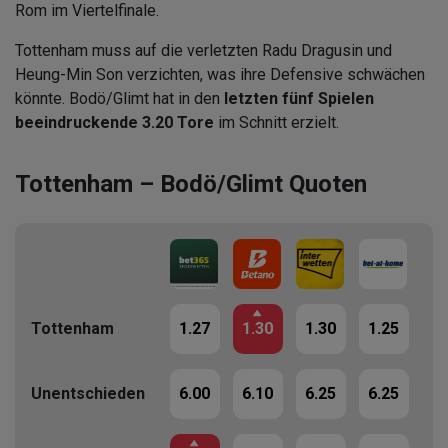
Rom im Viertelfinale.
Tottenham muss auf die verletzten Radu Dragusin und
Heung-Min Son verzichten, was ihre Defensive schwächen
könnte. Bodö/Glimt hat in den
letzten fünf Spielen
beeindruckende 3.20 Tore
im Schnitt erzielt.
Tottenham – Bodö/Glimt Quoten
1.27
1.30
1.30
1.25
1.
Tottenham
6.00
6.10
6.25
6.25
6.
Unentschieden