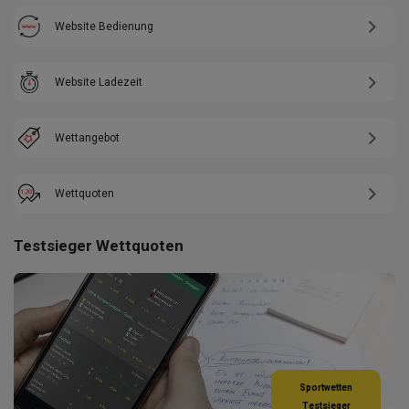
Website Bedienung
Website Ladezeit
Wettangebot
Wettquoten
Testsieger Wettquoten
Sportwetten
Testsieger