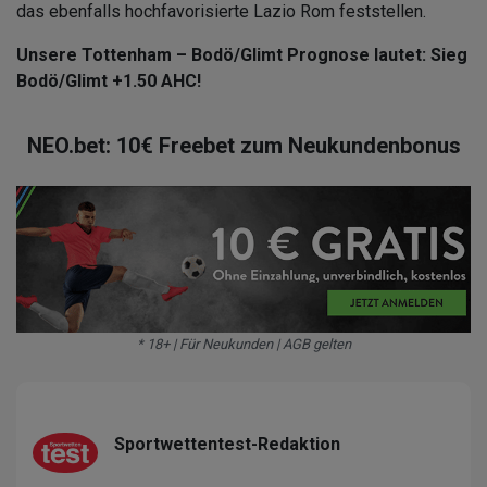
das ebenfalls hochfavorisierte Lazio Rom feststellen.
Unsere Tottenham – Bodö/Glimt Prognose lautet: Sieg
Bodö/Glimt +1.50 AHC!
NEO.bet: 10€ Freebet zum Neukundenbonus
* 18+ | Für Neukunden | AGB gelten
Sportwettentest-Redaktion