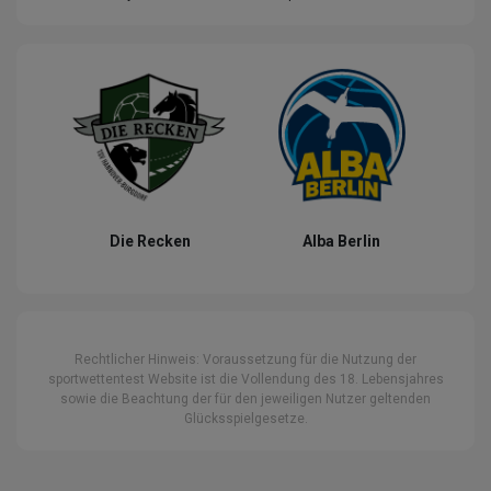
Die Recken
Alba Berlin
Rechtlicher Hinweis: Voraussetzung für die Nutzung der
sportwettentest Website ist die Vollendung des 18. Lebensjahres
sowie die Beachtung der für den jeweiligen Nutzer geltenden
Glücksspielgesetze.