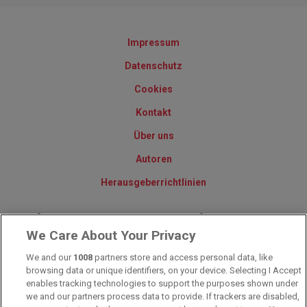
Impressum
Datenschutz
Cookies
Kontakt
Über uns
Autoren
Herausgeberrichtlinien
© 2010-2025 - Sportwettentest.net - Der große Sportwettentest
We Care About Your Privacy
We and our
1008
partners store and access personal data, like
Sportwetten Angebote sind nur für Volljährige verfügbar. Es gelten
browsing data or unique identifiers, on your device. Selecting I Accept
immer die AGB auf den jeweiligen Webseiten der Buchmacher.
enables tracking technologies to support the purposes shown under
Wetten kann Spaß, aber auch süchtig machen!
we and our partners process data to provide. If trackers are disabled,