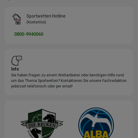
Sportwetten Hotline
(Kostenlos)
0800-9940060
Info
Sie haben Fragen zu einem Wettanbieter oder benötigen Hilfe rund
um das Thema Sportwetten? Kontaktieren Sie unsere Fachredaktion
jederzeit telefonisch oder per email!