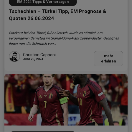
EM 2024 Tipps & Vorhersagen
Tschechien – Türkei Tipp, EM Prognose &
Quoten 26.06.2024
Blackout bei den Türkei, fußballerisch wurde es nämlich am
vergangenen Samstag im Signal-Iduna-Park zappenduster. Gelingt es
ihnen nun, die Schmach von…
Christian Capponi
mehr
Juni 26, 2024
erfahren