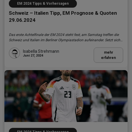
EM 2024 Tipps & Vorhersagen
Schweiz – Italien Tipp, EM Prognose & Quoten
29.06.2024
Das erste Achtelfinale der EM 2024 steht fest, am Samstag treffen die
Schweiz und Italien im Berliner Olympiastadion aufeinander. Setzt sich…
Isabella Strehmann
mehr
Juni 27, 2024
erfahren