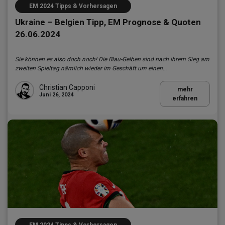
EM 2024 Tipps & Vorhersagen
Ukraine – Belgien Tipp, EM Prognose & Quoten
26.06.2024
Sie können es also doch noch! Die Blau-Gelben sind nach ihrem Sieg am
zweiten Spieltag nämlich wieder im Geschäft um einen…
Christian Capponi
mehr
Juni 26, 2024
erfahren