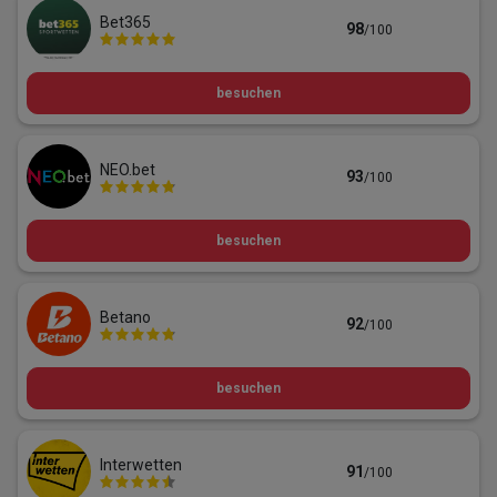
Bet365
98
/100
besuchen
NEO.bet
93
/100
besuchen
Betano
92
/100
besuchen
Interwetten
91
/100