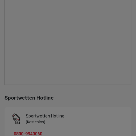
Sportwetten Hotline
Sportwetten Hotline
(Kostenlos)
0800-9940060