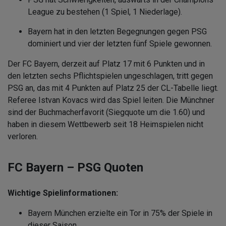
League zu bestehen (1 Spiel, 1 Niederlage).
Bayern hat in den letzten Begegnungen gegen PSG
dominiert und vier der letzten fünf Spiele gewonnen.
Der FC Bayern, derzeit auf Platz 17 mit 6 Punkten und in
den letzten sechs Pflichtspielen ungeschlagen, tritt gegen
PSG an, das mit 4 Punkten auf Platz 25 der CL-Tabelle liegt.
Referee Istvan Kovacs wird das Spiel leiten. Die Münchner
sind der Buchmacherfavorit (Siegquote um die 1.60) und
haben in diesem Wettbewerb seit 18 Heimspielen nicht
verloren.
FC Bayern – PSG Quoten
Wichtige Spielinformationen:
Bayern München erzielte ein Tor in 75% der Spiele in
dieser Saison.