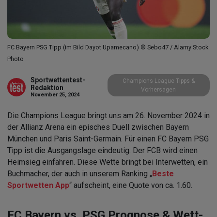
FC Bayern PSG Tipp (im Bild Dayot Upamecano) © Sebo47 / Alamy Stock
Photo
Sportwettentest-
Champions League Tipps &
Redaktion
Vorhersagen
November 25, 2024
Die Champions League bringt uns am 26. November 2024 in
der Allianz Arena ein episches Duell zwischen Bayern
München und Paris Saint-Germain. Für einen FC Bayern PSG
Tipp ist die Ausgangslage eindeutig: Der FCB wird einen
Heimsieg einfahren. Diese Wette bringt bei Interwetten, ein
Buchmacher, der auch in unserem Ranking „
Beste
Sportwetten App
“ aufscheint, eine Quote von ca. 1.60.
FC Bayern vs. PSG Prognose & Wett-