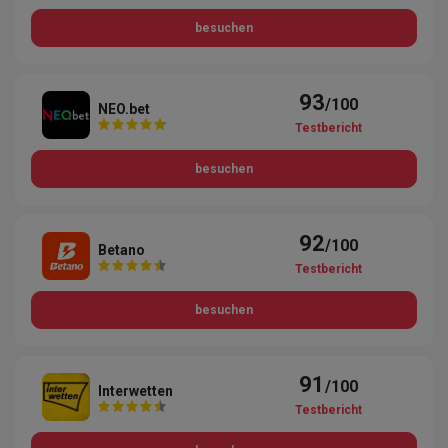
besuchen
93
/100
NEO.bet
Testbericht
besuchen
92
/100
Betano
Testbericht
besuchen
91
/100
Interwetten
Testbericht