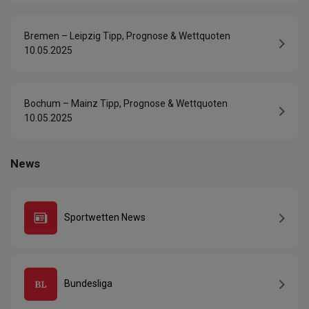
Bremen – Leipzig Tipp, Prognose & Wettquoten
10.05.2025
Bochum – Mainz Tipp, Prognose & Wettquoten
10.05.2025
News
Sportwetten News
Bundesliga