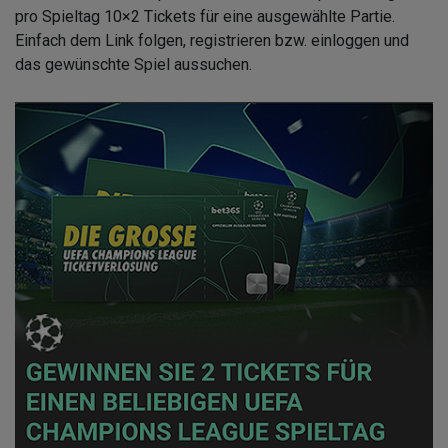
pro Spieltag 10×2 Tickets für eine ausgewählte Partie.
Einfach dem Link folgen, registrieren bzw. einloggen und
das gewünschte Spiel aussuchen.