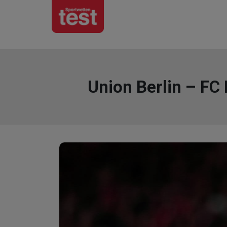
Union Berlin – FC