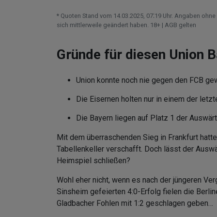
* Quoten Stand vom 14.03.2025‚ 07⁚19 Uhr. Angaben ohn
sich mittlerweile geändert haben. 18+ | AGB gelten
Gründe für diesen Union B
Union konnte noch nie gegen den FCB gewi
Die Eisernen holten nur in einem der letz
Die Bayern liegen auf Platz 1 der Auswärt
Mit dem überraschenden Sieg in Frankfurt hatte
Tabellenkeller verschafft. Doch lässt der Ausw
Heimspiel schließen?
Wohl eher nicht, wenn es nach der jüngeren Ver
Sinsheim gefeierten 4:0-Erfolg fielen die Berli
Gladbacher Fohlen mit 1:2 geschlagen geben…