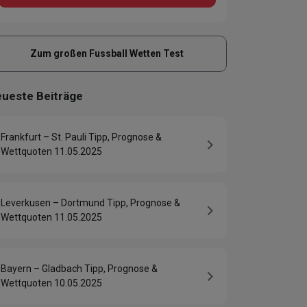
Zum großen Fussball Wetten Test
ueste Beiträge
Frankfurt – St. Pauli Tipp, Prognose &
Wettquoten 11.05.2025
Leverkusen – Dortmund Tipp, Prognose &
Wettquoten 11.05.2025
Bayern – Gladbach Tipp, Prognose &
Wettquoten 10.05.2025