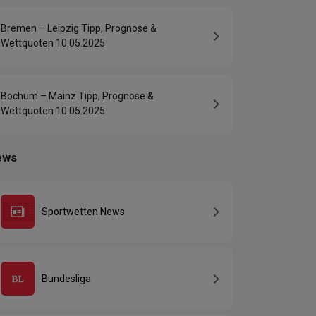
Bremen – Leipzig Tipp, Prognose &
Wettquoten 10.05.2025
Bochum – Mainz Tipp, Prognose &
Wettquoten 10.05.2025
ews
Sportwetten News
Bundesliga