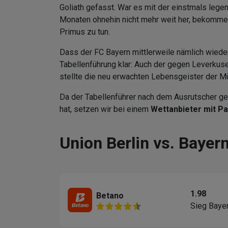
Goliath gefasst. War es mit der einstmals lege
Monaten ohnehin nicht mehr weit her, bekomme
Primus zu tun.
Dass der FC Bayern mittlerweile nämlich wieder 
Tabellenführung klar: Auch der gegen Leverkuse
stellte die neu erwachten Lebensgeister der M
Da der Tabellenführer nach dem Ausrutscher 
hat, setzen wir bei einem
Wettanbieter mit Pa
Union Berlin vs. Baye
1.98
Betano
Sieg Baye