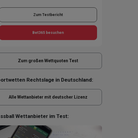
Zum Testbericht
Bet365
besuchen
Zum großen Wettquoten Test
ortwetten Rechtslage in Deutschland:
Alle Wettanbieter mit deutscher Lizenz
ssball Wettanbieter im Test: