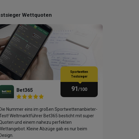
stsieger Wettquoten
Sportwetten
Testsieger
91
/100
Bet365
Die Nummer eins im großen Sportwettenanbieter-
Test! Weltmarktführer Bet365 besticht mit super
Quoten und einem nahezu perfekten
Wettangebot. Kleine Abzüge gab es nur beim
Design.