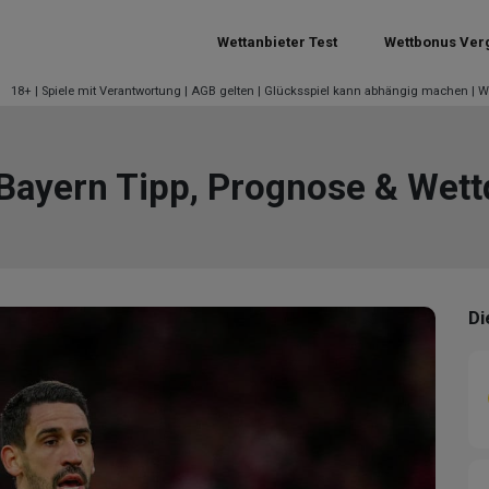
Wettanbieter Test
Wettbonus Ver
18+ | Spiele mit Verantwortung | AGB gelten | Glücksspiel kann abhängig machen | 
 Bayern Tipp, Prognose & Wet
Di