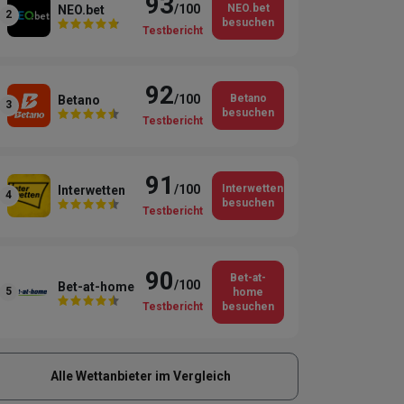
93
/100
NEO.bet
NEO.bet
besuchen
Testbericht
92
/100
Betano
Betano
besuchen
Testbericht
91
/100
Interwetten
Interwetten
besuchen
Testbericht
90
Bet-at-
/100
Bet-at-home
home
besuchen
Testbericht
Alle Wettanbieter im Vergleich