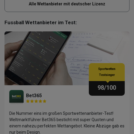
Alle Wettanbieter mit deutscher Lizenz
Fussball Wettanbieter im Test:
Sportwetten
Testsieger
98
/100
Bet365
Die Nummer eins im großen Sportwettenanbieter-Test!
Weltmarktführer Bet365 besticht mit super Quoten und
einem nahezu perfekten Wettangebot. Kleine Abzüge gab es
nur beim Design.