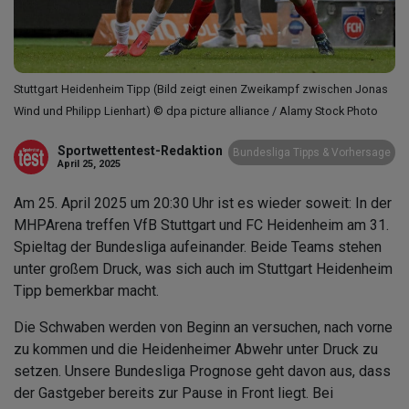
Stuttgart Heidenheim Tipp (Bild zeigt einen Zweikampf zwischen Jonas
Wind und Philipp Lienhart) © dpa picture alliance / Alamy Stock Photo
Sportwettentest-Redaktion
Bundesliga Tipps & Vorhersage
April 25, 2025
Am 25. April 2025 um 20:30 Uhr ist es wieder soweit: In der
MHPArena treffen VfB Stuttgart und FC Heidenheim am 31.
Spieltag der Bundesliga aufeinander. Beide Teams stehen
unter großem Druck, was sich auch im Stuttgart Heidenheim
Tipp bemerkbar macht.
Die Schwaben werden von Beginn an versuchen, nach vorne
zu kommen und die Heidenheimer Abwehr unter Druck zu
setzen. Unsere Bundesliga Prognose geht davon aus, dass
der Gastgeber bereits zur Pause in Front liegt. Bei