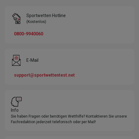
Sportwetten Hotline
(Kostenlos)
0800-9940060
E-Mail
support@sportwettentest.net
Info
Sie haben Fragen oder benötigen Wetthilfe? Kontaktieren Sie unsere
Fachredaktion jederzeit telefonisch oder per Mail!