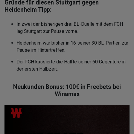
Gründe für diesen Stuttgart gegen
Heidenheim Tipp:
In zwei der bisherigen drei BL-Duelle mit dem FCH
lag Stuttgart zur Pause vorne.
Heidenheim war bisher in 16 seiner 30 BL-Partien zur
Pause im Hintertreffen.
Der FCH kassierte die Hälfte seiner 60 Gegentore in
der ersten Halbzeit.
Neukunden Bonus: 100€ in Freebets bei
Winamax