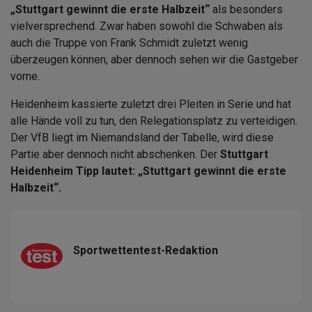
„Stuttgart gewinnt die erste Halbzeit“
als besonders
vielversprechend. Zwar haben sowohl die Schwaben als
auch die Truppe von Frank Schmidt zuletzt wenig
überzeugen können, aber dennoch sehen wir die Gastgeber
vorne.
Heidenheim kassierte zuletzt drei Pleiten in Serie und hat
alle Hände voll zu tun, den Relegationsplatz zu verteidigen.
Der VfB liegt im Niemandsland der Tabelle, wird diese
Partie aber dennoch nicht abschenken. Der
Stuttgart
Heidenheim Tipp lautet: „Stuttgart gewinnt die erste
Halbzeit“.
Sportwettentest-Redaktion