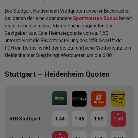
Die Stuttgart Heidenheim Wettquoten unserer Buchmacher,
bei denen der eine oder andere
Sportwetten Bonus
bereit
steht, gehen von einer klaren Sache zugunsten der
Gastgeber aus. Eine Heimsiegquote von ca. 1.50
unterstreicht die Favoritenstellung des VfB. Schafft der
FCH ein Remis, winkt der bis zu fünffache Wetteinsatz, ein
Heidenheimer Sieg bringt Wettquoten um die 6.00.
Stuttgart – Heidenheim Quoten
1.44
1.46
1.52
1.53
1.
VfB Stuttgart