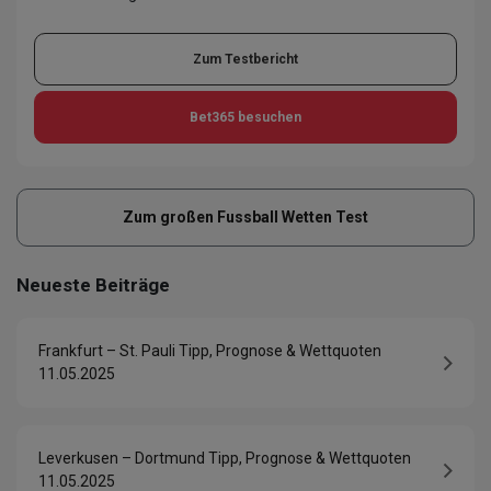
Zum Testbericht
Bet365
besuchen
Zum großen Fussball Wetten Test
Neueste Beiträge
Frankfurt – St. Pauli Tipp, Prognose & Wettquoten
11.05.2025
Leverkusen – Dortmund Tipp, Prognose & Wettquoten
11.05.2025