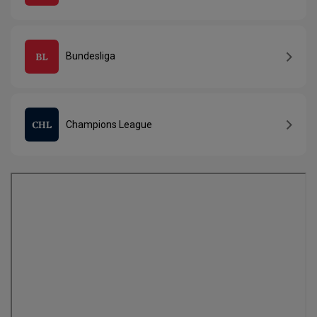
Bundesliga
Champions League