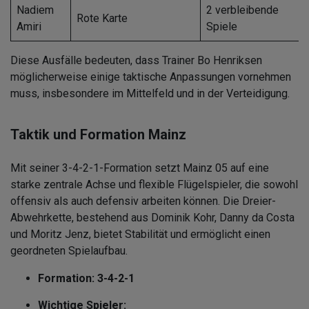
Nadiem
2 verbleibende
Rote Karte
Amiri
Spiele
Diese Ausfälle bedeuten, dass Trainer Bo Henriksen
möglicherweise einige taktische Anpassungen vornehmen
muss, insbesondere im Mittelfeld und in der Verteidigung.
Taktik und Formation Mainz
Mit seiner 3-4-2-1-Formation setzt Mainz 05 auf eine
starke zentrale Achse und flexible Flügelspieler, die sowohl
offensiv als auch defensiv arbeiten können. Die Dreier-
Abwehrkette, bestehend aus Dominik Kohr, Danny da Costa
und Moritz Jenz, bietet Stabilität und ermöglicht einen
geordneten Spielaufbau.
Formation: 3-4-2-1
Wichtige Spieler: