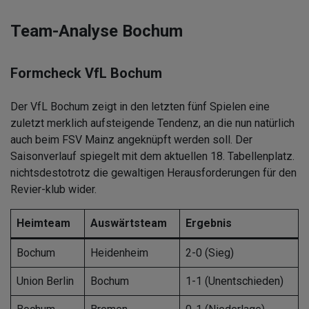
Team-Analyse Bochum
Formcheck VfL Bochum
Der VfL Bochum zeigt in den letzten fünf Spielen eine
zuletzt merklich aufsteigende Tendenz, an die nun natürlich
auch beim FSV Mainz angeknüpft werden soll. Der
Saisonverlauf spiegelt mit dem aktuellen 18. Tabellenplatz.
nichtsdestotrotz die gewaltigen Herausforderungen für den
Revier-klub wider.
Heimteam
Auswärtsteam
Ergebnis
Bochum
Heidenheim
2-0 (Sieg)
Union Berlin
Bochum
1-1 (Unentschieden)