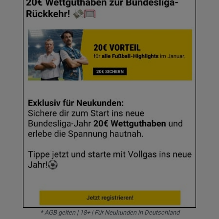
* AGB gelten | 18+ | Für Neukunden in Deutschland