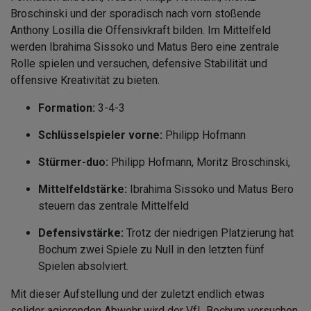
Broschinski und der sporadisch nach vorn stoßende
Anthony Losilla die Offensivkraft bilden. Im Mittelfeld
werden Ibrahima Sissoko und Matus Bero eine zentrale
Rolle spielen und versuchen, defensive Stabilität und
offensive Kreativität zu bieten.
Formation:
3-4-3
Schlüsselspieler vorne:
Philipp Hofmann
Stürmer-duo:
Philipp Hofmann, Moritz Broschinski,
Mittelfeldstärke:
Ibrahima Sissoko und Matus Bero
steuern das zentrale Mittelfeld
Defensivstärke:
Trotz der niedrigen Platzierung hat
Bochum zwei Spiele zu Null in den letzten fünf
Spielen absolviert.
Mit dieser Aufstellung und der zuletzt endlich etwas
solider agierenden Abwehr wird der VfL Bochum versuchen,