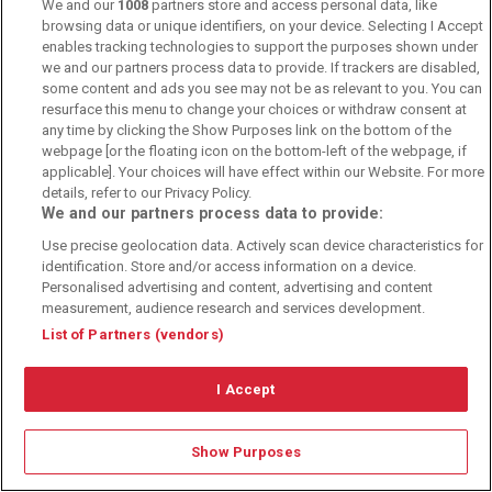
We and our
1008
partners store and access personal data, like
browsing data or unique identifiers, on your device. Selecting I Accept
enables tracking technologies to support the purposes shown under
Bochum – Mainz Tipp, Prognose & Wettquoten
we and our partners process data to provide. If trackers are disabled,
10.05.2025
some content and ads you see may not be as relevant to you. You can
resurface this menu to change your choices or withdraw consent at
any time by clicking the Show Purposes link on the bottom of the
News
webpage [or the floating icon on the bottom-left of the webpage, if
applicable]. Your choices will have effect within our Website. For more
details, refer to our Privacy Policy.
We and our partners process data to provide:
Sportwetten News
Use precise geolocation data. Actively scan device characteristics for
identification. Store and/or access information on a device.
Personalised advertising and content, advertising and content
measurement, audience research and services development.
List of Partners (vendors)
Bundesliga
I Accept
Champions League
Show Purposes