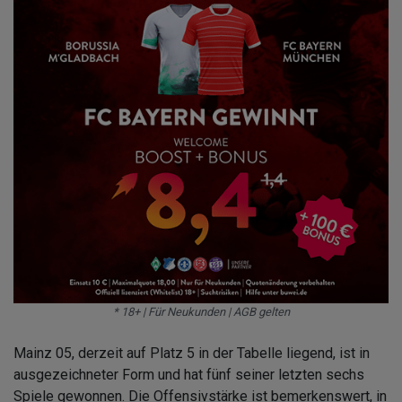
* 18+ | Für Neukunden | AGB gelten
Mainz 05, derzeit auf Platz 5 in der Tabelle liegend, ist in
ausgezeichneter Form und hat fünf seiner letzten sechs
Spiele gewonnen. Die Offensivstärke ist bemerkenswert, in