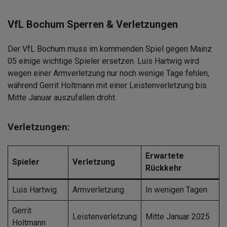
VfL Bochum Sperren & Verletzungen
Der VfL Bochum muss im kommenden Spiel gegen Mainz
05 einige wichtige Spieler ersetzen. Luis Hartwig wird
wegen einer Armverletzung nur noch wenige Tage fehlen,
während Gerrit Holtmann mit einer Leistenverletzung bis
Mitte Januar auszufallen droht.
Verletzungen:
Erwartete
Spieler
Verletzung
Rückkehr
Luis Hartwig
Armverletzung
In wenigen Tagen
Gerrit
Leistenverletzung
Mitte Januar 2025
Holtmann