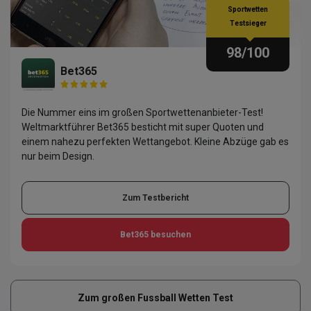
Sportwetten
Testsieger
98
/100
Bet365
Die Nummer eins im großen Sportwettenanbieter-Test!
Weltmarktführer Bet365 besticht mit super Quoten und
einem nahezu perfekten Wettangebot. Kleine Abzüge gab es
nur beim Design.
Zum Testbericht
Bet365
besuchen
Zum großen Fussball Wetten Test