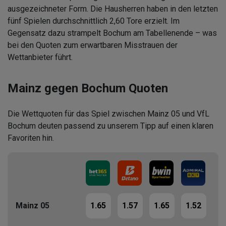
ausgezeichneter Form. Die Hausherren haben in den letzten
fünf Spielen durchschnittlich 2,60 Tore erzielt. Im
Gegensatz dazu strampelt Bochum am Tabellenende – was
bei den Quoten zum erwartbaren Misstrauen der
Wettanbieter führt.
Mainz gegen Bochum Quoten
Die Wettquoten für das Spiel zwischen Mainz 05 und VfL
Bochum deuten passend zu unserem Tipp auf einen klaren
Favoriten hin.
1.65
1.57
1.65
1.52
1.
Mainz 05