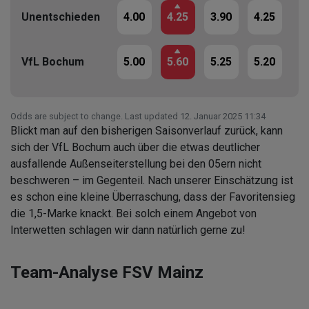
4.00
4.25
3.90
4.25
3.
Unentschieden
5.00
5.60
5.25
5.20
5.
VfL Bochum
Odds are subject to change. Last updated
12. Januar 2025 11:34
Blickt man auf den bisherigen Saisonverlauf zurück, kann
sich der VfL Bochum auch über die etwas deutlicher
ausfallende Außenseiterstellung bei den 05ern nicht
beschweren – im Gegenteil. Nach unserer Einschätzung ist
es schon eine kleine Überraschung, dass der Favoritensieg
die 1,5-Marke knackt. Bei solch einem Angebot von
Interwetten schlagen wir dann natürlich gerne zu!
Team-Analyse FSV Mainz