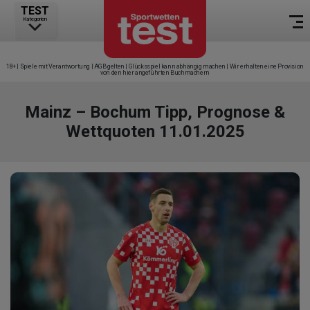
TEST
Kategorien
18+ | Spiele mit Verantwortung | AGB gelten | Glücksspiel kann abhängig machen | Wir erhalten eine Provision
von den hier angeführten Buchmachern
Mainz – Bochum Tipp, Prognose &
Wettquoten 11.01.2025