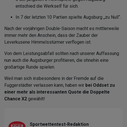
entschied die Werkself für sich.
In 7 der letzten 10 Partien spielte Augsburg „zu Null“.
Nach der vorjährigen Double-Saison macht es mittlerweile
immer mehr den Anschein, dass der Zauber der
Leverkusene Himmelsstürmer verflogen ist.
Von dem Leistungsabfall sollten nach unserer Auffassung
nun auch die Augsburger profitieren, die ohnehin eine
großartige Runde spielen.
Weil man sich insbesondere in der Fremde auf die
Fuggerstädter verlassen kann, haben wir
bei Oddset zu
einer mehr als interessanten Quote die Doppelte
Chance X2
gewählt!
Sportwettentest-Redaktion