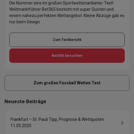
Die Nummer eins im großen Sportwettenanbieter-Test!
Weltmarktführer Bet365 besticht mit super Quoten und
einem nahezu perfekten Wettangebot. Kleine Abzüge gab es
nur beim Design.
Zum Testbericht
Bet365
besuchen
Zum großen Fussball Wetten Test
Neueste Beiträge
Frankfurt – St. Pauli Tipp, Prognose & Wettquoten
11.05.2025