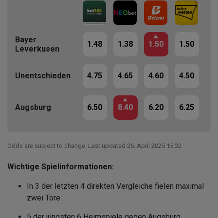
Bayer
1.48
1.38
1.50
1.50
1.
Leverkusen
4.75
4.65
4.60
4.50
4.
Unentschieden
6.50
8.40
6.20
6.25
6.
Augsburg
Odds are subject to change. Last updated
26. April 2025 15:32
Wichtige Spielinformationen:
In 3 der letzten 4 direkten Vergleiche fielen maximal
zwei Tore.
5 der jüngsten 6 Heimspiele gegen Augsburg