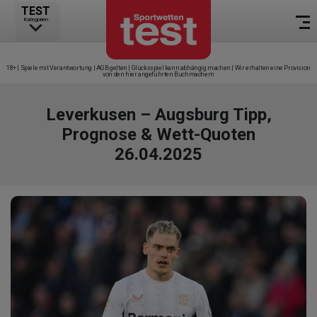
TEST
Kategorien
18+ | Spiele mit Verantwortung | AGB gelten | Glücksspiel kann abhängig machen | Wir erhalten eine Provision
von den hier angeführten Buchmachern
Leverkusen – Augsburg Tipp,
Prognose & Wett-Quoten
26.04.2025