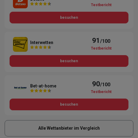
Testbericht
besuchen
91
/100
Interwetten
Testbericht
besuchen
90
/100
Bet-at-home
Testbericht
besuchen
Alle Wettanbieter im Vergleich