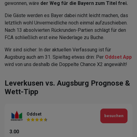
gewonnen, wäre
der Weg für die Bayern zum Titel frei.
Die Gäste werden es Bayer dabei nicht leicht machen, das
letztlich wohl Unvermeidliche noch einmal aufzuschieben.
Nach 13 absolvierten Rückrunden-Partien schlägt für den
FCA schließlich erst eine Niederlage zu Buche.
Wir sind sicher: In der aktuellen Verfassung ist für
Augsburg auch am 31. Spieltag etwas drin: Per
Oddset App
wird von uns deshalb die Doppelte Chance X2 angewählt!
Leverkusen vs. Augsburg Prognose &
Wett-Tipp
Oddset
besuchen
3.00