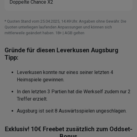
Doppelte Chance X2
* Quoten Stand vom 25.04.2025‚ 14⁚49 Uhr. Angaben ohne Gewähr. Die
Quoten unterliegen laufenden Anpassungen und können sich
mittlerweile geändert haben. 18+ | AGB gelten
Gründe für diesen Leverkusen Augsburg
Tipp:
Leverkusen konnte nur eines seiner letzten 4
Heimspiele gewinnen.
In den letzten 3 Partien hat die Werkself zudem nur 2
Treffer erzielt.
Augsburg ist seit 8 Auswärtsspielen ungeschlagen.
Exklusiv! 10€ Freebet zusätzlich zum Oddset-
Bonus