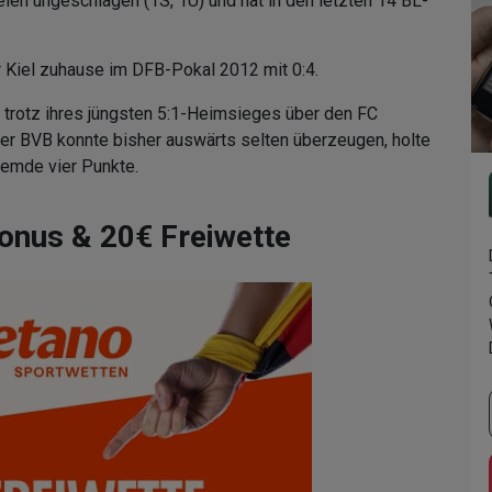
len ungeschlagen (1S, 1U) und hat in den letzten 14 BL-
or Kiel zuhause im DFB-Pokal 2012 mit 0:4.
trotz ihres jüngsten 5:1-Heimsieges über den FC
er BVB konnte bisher auswärts selten überzeugen, holte
remde vier Punkte.
onus & 20€ Freiwette