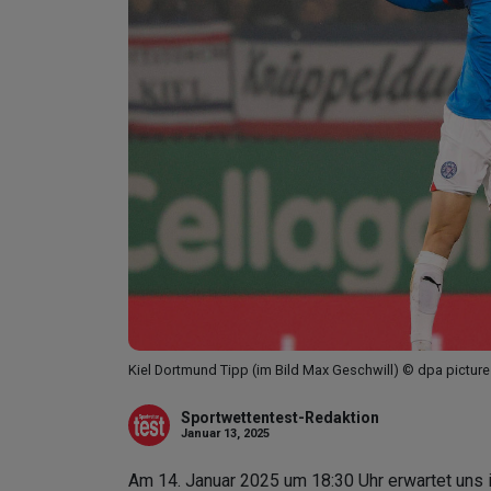
Kiel Dortmund Tipp (im Bild Max Geschwill) © dpa picture
Sportwettentest-Redaktion
Januar 13, 2025
Am 14. Januar 2025 um 18:30 Uhr erwartet uns i