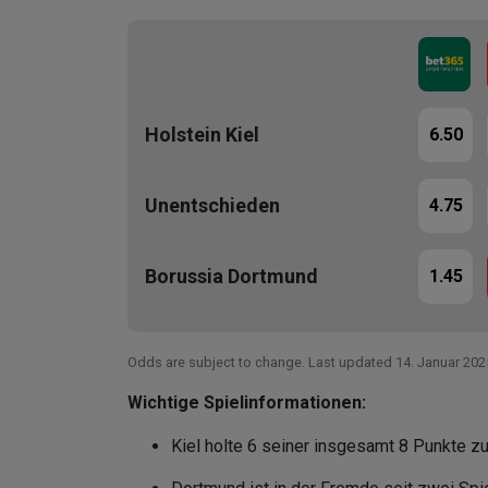
Holstein Kiel
6.50
Unentschieden
4.75
Borussia Dortmund
1.45
Odds are subject to change. Last updated
14. Januar 202
Wichtige Spielinformationen:
Kiel holte 6 seiner insgesamt 8 Punkte zu