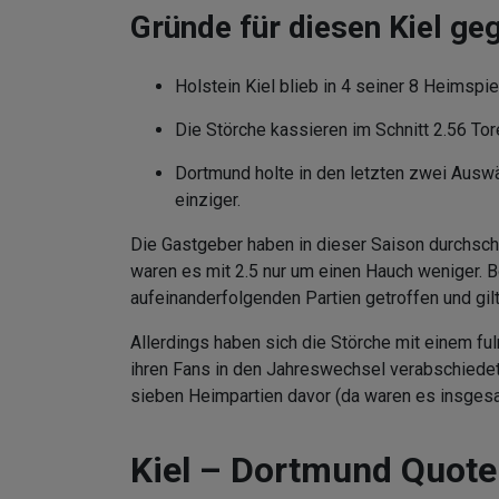
Gründe für diesen Kiel ge
Holstein Kiel blieb in 4 seiner 8 Heimspi
Die Störche kassieren im Schnitt 2.56 Tore
Dortmund holte in den letzten zwei Auswär
einziger.
Die Gastgeber haben in dieser Saison durchsch
waren es mit 2.5 nur um einen Hauch weniger. B
aufeinanderfolgenden Partien getroffen und gilt
Allerdings haben sich die Störche mit einem f
ihren Fans in den Jahreswechsel verabschiedet.
sieben Heimpartien davor (da waren es insgesa
Kiel – Dortmund Quot