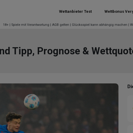
Wettanbieter Test
Wettbonus Ver
18+ | Spiele mit Verantwortung | AGB gelten | Glücksspiel kann abhängig machen | 
nd Tipp, Prognose & Wettquo
Di