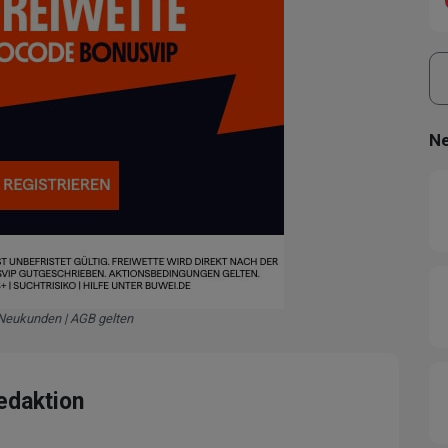
Ne
 Neukunden | AGB gelten
edaktion