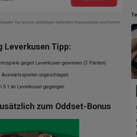
Te
e Gewähr. Die Quoten unterliegen laufenden Anpassungen und können
g Leverkusen Tipp:
Heimspiele gegen Leverkusen gewinnen (3 Pleiten).
32 Auswärtsspielen ungeschlagen.
en 5:1 an Leverkusen gegangen.
 zusätzlich zum Oddset-Bonus