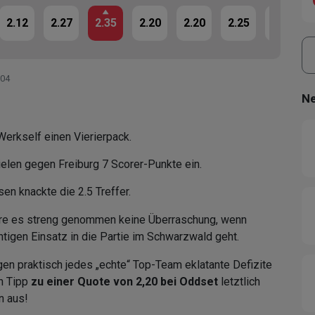
2.12
2.27
2.35
2.20
2.20
2.25
2.25
:04
Ne
 Werkself einen Vierierpack.
ielen gegen Freiburg 7 Scorer-Punkte ein.
sen knackte die 2.5 Treffer.
äre es streng genommen keine Überraschung, wenn
tigen Einsatz in die Partie im Schwarzwald geht.
gen praktisch jedes „echte“ Top-Team eklatante Defizite
n Tipp
zu einer Quote von 2,20 bei Oddset
letztlich
n aus!