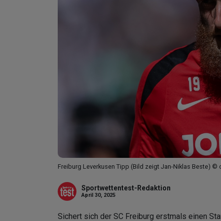
Freiburg Leverkusen Tipp (Bild zeigt Jan-Niklas Beste)
Sportwettentest-Redaktion
April 30, 2025
Sichert sich der SC Freiburg erstmals einen St