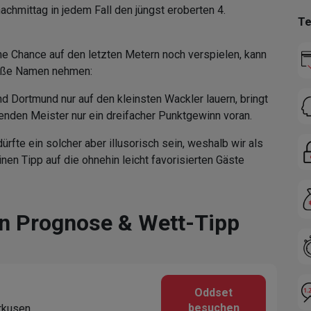
chmittag in jedem Fall den jüngst eroberten 4.
Te
che Chance auf den letzten Metern noch verspielen, kann
roße Namen nehmen:
d Dortmund nur auf den kleinsten Wackler lauern, bringt
enden Meister nur ein dreifacher Punktgewinn voran.
rfte ein solcher aber illusorisch sein, weshalb wir als
nen Tipp auf die ohnehin leicht favorisierten Gäste
en Prognose & Wett-Tipp
Oddset
besuchen
rkusen