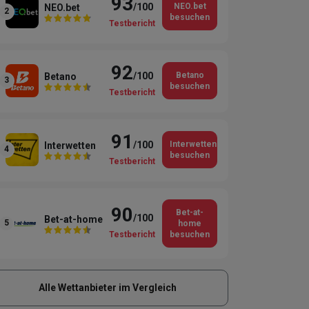
93
/100
NEO.bet
NEO.bet
besuchen
Testbericht
92
/100
Betano
Betano
besuchen
Testbericht
91
/100
Interwetten
Interwetten
besuchen
Testbericht
90
Bet-at-
/100
Bet-at-home
home
besuchen
Testbericht
Alle Wettanbieter im Vergleich