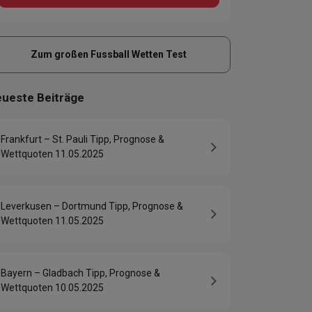
2.22
2.20
2.17
Zum großen Fussball Wetten Test
ueste Beiträge
Frankfurt – St. Pauli Tipp, Prognose &
Wettquoten 11.05.2025
Leverkusen – Dortmund Tipp, Prognose &
Wettquoten 11.05.2025
Bayern – Gladbach Tipp, Prognose &
Wettquoten 10.05.2025