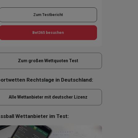
Zum Testbericht
Bet365
besuchen
Zum großen Wettquoten Test
ortwetten Rechtslage in Deutschland:
Alle Wettanbieter mit deutscher Lizenz
ssball Wettanbieter im Test: