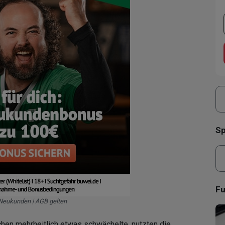
Sp
Fu
 Neukunden | AGB gelten
chen mehrheitlich etwas schwächelte, nutzten die