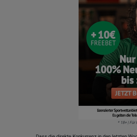
* 18+ | Für
Dass die direkte Konkurrenz in den letzten Wo