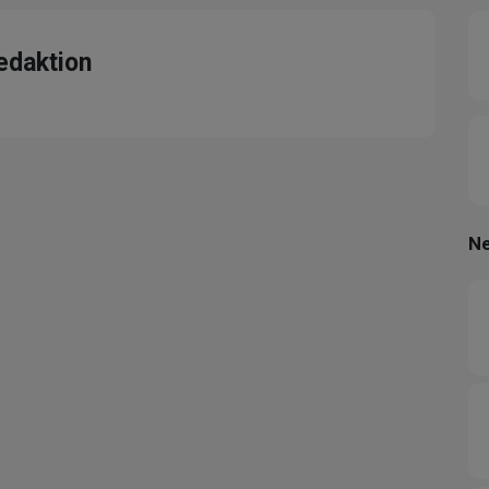
edaktion
N