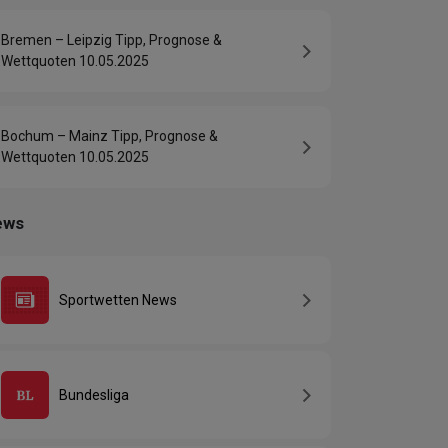
Bremen – Leipzig Tipp, Prognose &
Wettquoten 10.05.2025
Bochum – Mainz Tipp, Prognose &
Wettquoten 10.05.2025
ews
Sportwetten News
Bundesliga