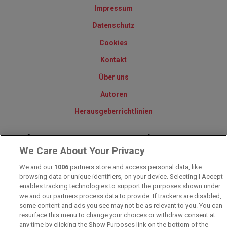
Impressum
Datenschutz
Cookies
Kontakt
Über uns
Autoren
Herausgeberrichtlinien
© 2010-2025 - Sportwettentest.net - Der große Sportwettentest
We Care About Your Privacy
We and our
1006
partners store and access personal data, like
Sportwetten Angebote sind nur für Volljährige verfügbar. Es gelten
browsing data or unique identifiers, on your device. Selecting I Accept
immer die AGB auf den jeweiligen Webseiten der Buchmacher.
enables tracking technologies to support the purposes shown under
Wetten kann Spaß, aber auch süchtig machen!
we and our partners process data to provide. If trackers are disabled,
some content and ads you see may not be as relevant to you. You can
resurface this menu to change your choices or withdraw consent at
any time by clicking the Show Purposes link on the bottom of the