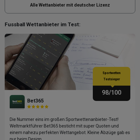
Alle Wettanbieter mit deutscher Lizenz
Fussball Wettanbieter im Test:
Sportwetten
Testsieger
98
/100
Bet365
Die Nummer eins im großen Sportwettenanbieter-Test!
Weltmarktführer Bet365 besticht mit super Quoten und
einem nahezu perfekten Wettangebot. Kleine Abzüge gab es
nur beim Design.