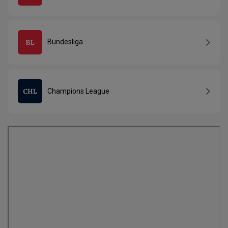
Bundesliga
Champions League