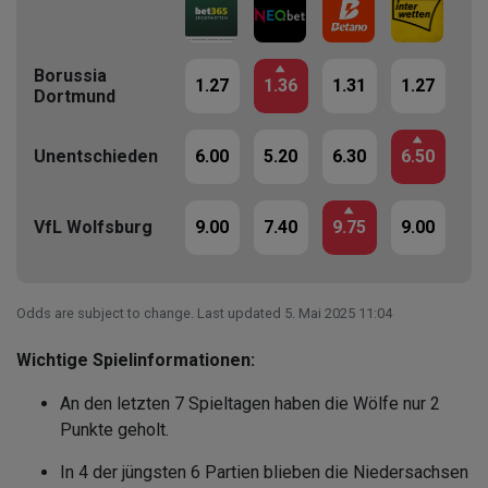
Borussia
1.27
1.36
1.31
1.27
1.
Dortmund
6.00
5.20
6.30
6.50
6.
Unentschieden
9.00
7.40
9.75
9.00
9.
VfL Wolfsburg
Odds are subject to change. Last updated
5. Mai 2025 11:04
Wichtige Spielinformationen:
An den letzten 7 Spieltagen haben die Wölfe nur 2
Punkte geholt.
In 4 der jüngsten 6 Partien blieben die Niedersachsen