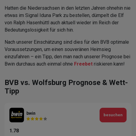
Hatten die Niedersachsen in den letzten Jahren ohnehin nie
etwas im Signal Iduna Park zu bestellen, dümpelt die Elf
von Ralph Hasenhüttl auch aktuell wieder im Reich der
Bedeutungslosigkeit für sich hin.
Nach unserer Einschätzung sind dies für den BVB optimale
Voraussetzungen, um einen souveränen Heimsieg
einzufahren – ein Tipp, den man nach unserer Prognose bei
Bwin durchaus auch einmal ohne
Freebet
riskieren kann!
BVB vs. Wolfsburg Prognose & Wett-
Tipp
bwin
besuchen
1.78