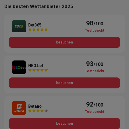
Die besten Wettanbieter 2025
98
/100
Bet365
Testbericht
besuchen
93
/100
NEO.bet
Testbericht
besuchen
92
/100
Betano
Testbericht
besuchen