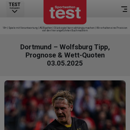
TEST
Kategorien
18+ | Spiele mit Verantwortung | AGB gelten | Glücksspiel kann abhängig machen | Wir erhalten eine Provision
von den hier angeführten Buchmachern
Dortmund – Wolfsburg Tipp,
Prognose & Wett-Quoten
03.05.2025