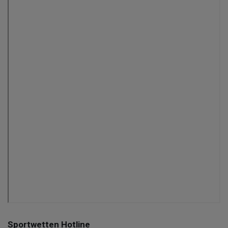
Sportwetten Hotline