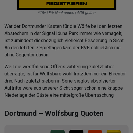
*18+ | Für Neukunden | AGB gelten
War der Dortmunder Kasten für die Wölfe bei den letzten
Abstechern in der Signal Iduna Park immer wie vernagelt,
ist zumindest diesbezüglich vielleicht Besserung in Sicht:
An den letzten 7 Spieltagen kam der BVB schließlich nie
ohne Gegentor davon.
Weil die westfälische Offensivabteilung zuletzt aber
überragte, ist für Wolfsburg wohl trotzdem nur ein Ehrentor
drin. Nach zuletzt sieben in Serie sieglos absolvierter
Auftritte wäre aus unserer Sicht sogar schon eine knappe
Niederlage der Gäste eine mittelgroße Überraschung.
Dortmund – Wolfsburg Quoten