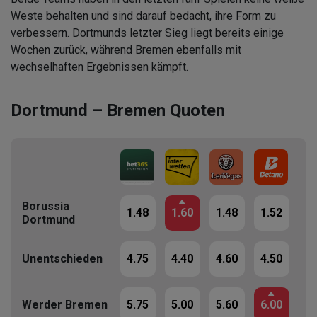
Weste behalten und sind darauf bedacht, ihre Form zu
verbessern. Dortmunds letzter Sieg liegt bereits einige
Wochen zurück, während Bremen ebenfalls mit
wechselhaften Ergebnissen kämpft.
Dortmund – Bremen Quoten
Borussia
1.48
1.60
1.48
1.52
1.
Dortmund
4.75
4.40
4.60
4.50
4.
Unentschieden
5.75
5.00
5.60
6.00
5.
Werder Bremen