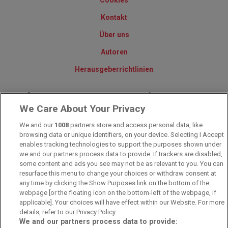
Cookies
Kontakt
Über uns
Autoren
Herausgeberrichtlinien
© 2010-2025 - Sportwettentest.net - Der große Sportwettentest
We Care About Your Privacy
We and our
1008
partners store and access personal data, like
Sportwetten Angebote sind nur für Volljährige verfügbar. Es gelten
browsing data or unique identifiers, on your device. Selecting I Accept
immer die AGB auf den jeweiligen Webseiten der Buchmacher.
enables tracking technologies to support the purposes shown under
Wetten kann Spaß, aber auch süchtig machen!
we and our partners process data to provide. If trackers are disabled,
some content and ads you see may not be as relevant to you. You can
resurface this menu to change your choices or withdraw consent at
any time by clicking the Show Purposes link on the bottom of the
webpage [or the floating icon on the bottom-left of the webpage, if
applicable]. Your choices will have effect within our Website. For more
details, refer to our Privacy Policy.
We and our partners process data to provide: