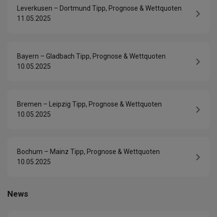
Leverkusen – Dortmund Tipp, Prognose & Wettquoten
11.05.2025
Bayern – Gladbach Tipp, Prognose & Wettquoten
10.05.2025
Bremen – Leipzig Tipp, Prognose & Wettquoten
10.05.2025
Bochum – Mainz Tipp, Prognose & Wettquoten
10.05.2025
News