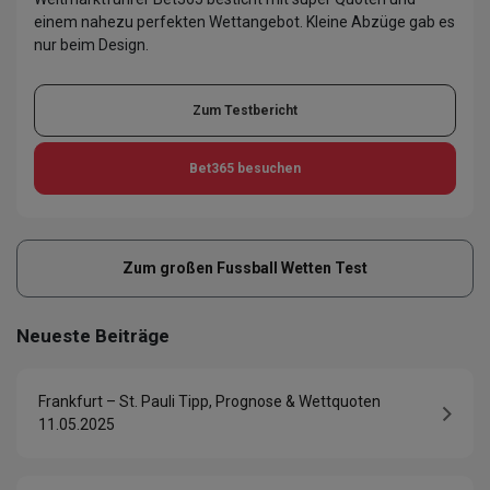
einem nahezu perfekten Wettangebot. Kleine Abzüge gab es
nur beim Design.
Zum Testbericht
Bet365
besuchen
Zum großen Fussball Wetten Test
Neueste Beiträge
Frankfurt – St. Pauli Tipp, Prognose & Wettquoten
11.05.2025