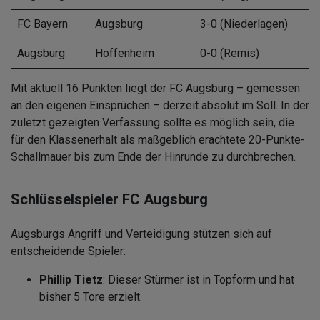
FC Bayern
Augsburg
3-0 (Niederlagen)
Augsburg
Hoffenheim
0-0 (Remis)
Mit aktuell 16 Punkten liegt der FC Augsburg – gemessen
an den eigenen Einsprüchen – derzeit absolut im Soll. In der
zuletzt gezeigten Verfassung sollte es möglich sein, die
für den Klassenerhalt als maßgeblich erachtete 20-Punkte-
Schallmauer bis zum Ende der Hinrunde zu durchbrechen.
Schlüsselspieler FC Augsburg
Augsburgs Angriff und Verteidigung stützen sich auf
entscheidende Spieler:
Phillip Tietz
: Dieser Stürmer ist in Topform und hat
bisher 5 Tore erzielt.