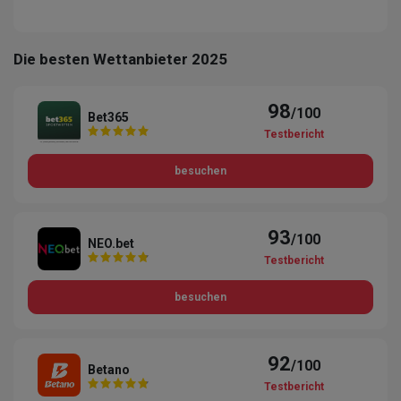
Die besten Wettanbieter 2025
98
/100
Bet365
Testbericht
besuchen
93
/100
NEO.bet
Testbericht
besuchen
92
/100
Betano
Testbericht