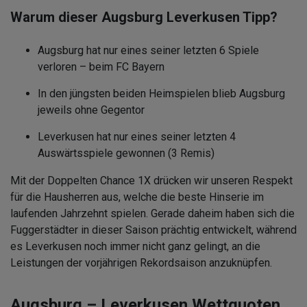
Warum dieser Augsburg Leverkusen Tipp?
Augsburg hat nur eines seiner letzten 6 Spiele
verloren – beim FC Bayern
In den jüngsten beiden Heimspielen blieb Augsburg
jeweils ohne Gegentor
Leverkusen hat nur eines seiner letzten 4
Auswärtsspiele gewonnen (3 Remis)
Mit der Doppelten Chance 1X drücken wir unseren Respekt
für die Hausherren aus, welche die beste Hinserie im
laufenden Jahrzehnt spielen. Gerade daheim haben sich die
Fuggerstädter in dieser Saison prächtig entwickelt, während
es Leverkusen noch immer nicht ganz gelingt, an die
Leistungen der vorjährigen Rekordsaison anzuknüpfen.
Augsburg – Leverkusen Wettquoten