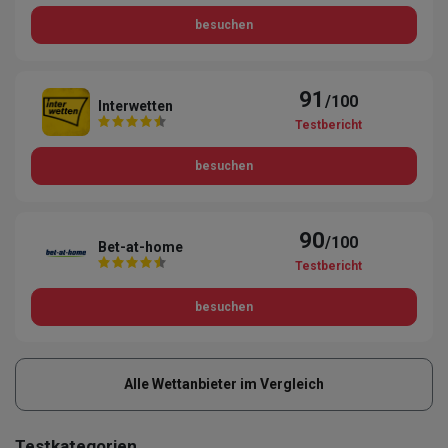
besuchen
91
/100
Interwetten
Testbericht
besuchen
90
/100
Bet-at-home
Testbericht
besuchen
Alle Wettanbieter im Vergleich
Testkategorien