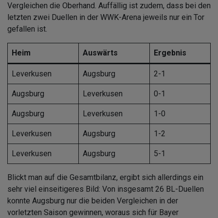
Vergleichen die Oberhand. Auffällig ist zudem, dass bei den
letzten zwei Duellen in der WWK-Arena jeweils nur ein Tor
gefallen ist.
Heim
Auswärts
Ergebnis
Leverkusen
Augsburg
2-1
Augsburg
Leverkusen
0-1
Augsburg
Leverkusen
1-0
Leverkusen
Augsburg
1-2
Leverkusen
Augsburg
5-1
Blickt man auf die Gesamtbilanz, ergibt sich allerdings ein
sehr viel einseitigeres Bild: Von insgesamt 26 BL-Duellen
konnte Augsburg nur die beiden Vergleichen in der
vorletzten Saison gewinnen, woraus sich für Bayer