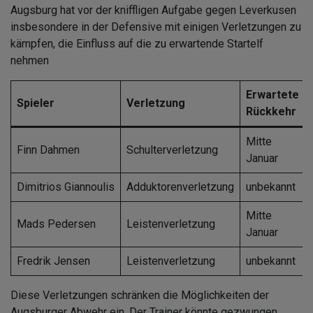
Augsburg hat vor der kniffligen Aufgabe gegen Leverkusen
insbesondere in der Defensive mit einigen Verletzungen zu
kämpfen, die Einfluss auf die zu erwartende Startelf
nehmen
Erwartete
Spieler
Verletzung
Rückkehr
Mitte
Finn Dahmen
Schulterverletzung
Januar
Dimitrios Giannoulis
Adduktorenverletzung
unbekannt
Mitte
Mads Pedersen
Leistenverletzung
Januar
Fredrik Jensen
Leistenverletzung
unbekannt
Diese Verletzungen schränken die Möglichkeiten der
Augsburger Abwehr ein. Der Trainer könnte gezwungen