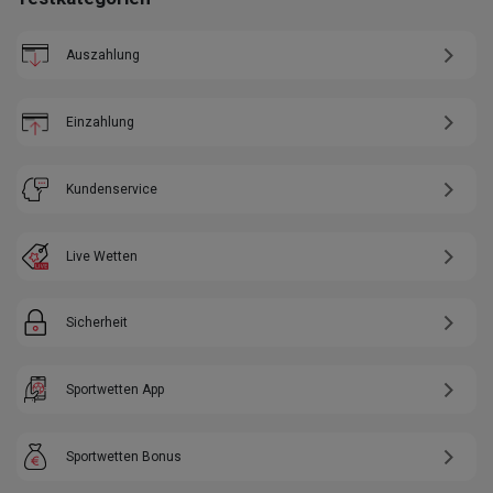
Auszahlung
Einzahlung
Kundenservice
Live Wetten
Sicherheit
Sportwetten App
Sportwetten Bonus