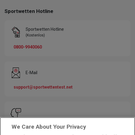
Sportwetten Hotline
Sportwetten Hotline
(Kostenlos)
0800-9940060
E-Mail
support@sportwettentest.net
Info
We Care About Your Privacy
Sie haben Fragen oder benötigen Wetthilfe? Kontaktieren Sie unsere
Fachredaktion jederzeit telefonisch oder per Mail!